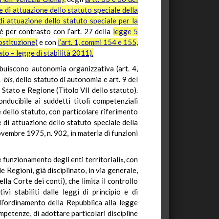
di attuazione dello statuto speciale della
di attuazione dello statuto speciale per la
é per contrasto con l’art. 27 della
legge 5
ostituzione)
e con
l’art. 1, commi 154 e 155,
to – legge di stabilità 2011).
ibuiscono autonomia organizzativa (art. 4,
1-
bis
, dello statuto di autonomia e art. 9 del
a Stato e Regione (Titolo VII dello statuto).
nducibile ai suddetti titoli competenziali
e dello statuto, con particolare riferimento
di attuazione dello statuto speciale della
ovembre 1975, n. 902, in materia di funzioni
 funzionamento degli enti territoriali», con
e Regioni, già disciplinato, in via generale,
lla Corte dei conti), che limita il controllo
vi stabiliti dalle leggi di principio e di
l’ordinamento della Repubblica alla legge
mpetenze, di adottare particolari discipline