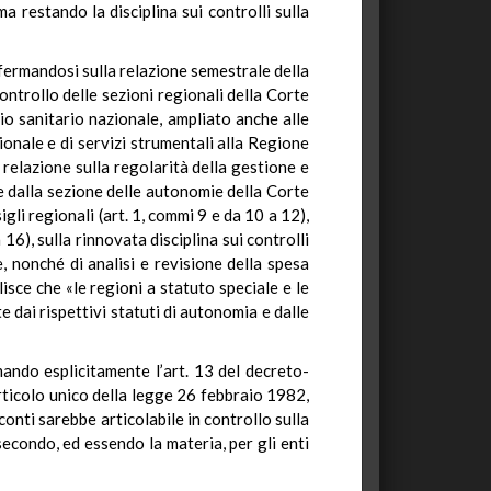
ma restando la disciplina sui controlli sulla
ffermandosi sulla relazione semestrale della
controllo delle sezioni regionali della Corte
zio sanitario nazionale, ampliato anche alle
gionale e di servizi strumentali alla Regione
a relazione sulla regolarità della gestione e
ate dalla sezione delle autonomie della Corte
sigli regionali (art. 1, commi 9 e da 10 a 12),
 16), sulla rinnovata disciplina sui controlli
e, nonché di analisi e revisione della spesa
ilisce che «le regioni a statuto speciale e le
 dai rispettivi statuti di autonomia e dalle
amando esplicitamente l’art. 13 del decreto-
’articolo unico della legge 26 febbraio 1982,
conti sarebbe articolabile in controllo sulla
econdo, ed essendo la materia, per gli enti