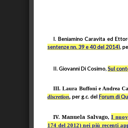
I. Beniamino Caravita ed Etto
sentenze nn. 39 e 40 del 2014)
, p
II. Giovanni Di Cosimo,
Sul cont
III. Laura Buffoni e Andrea C
per
g.c.
del
Forum di Qu
discretion
,
IV.
Manuela
Salvago
,
I
nuovi 
174 del 2012) nei più recenti ap