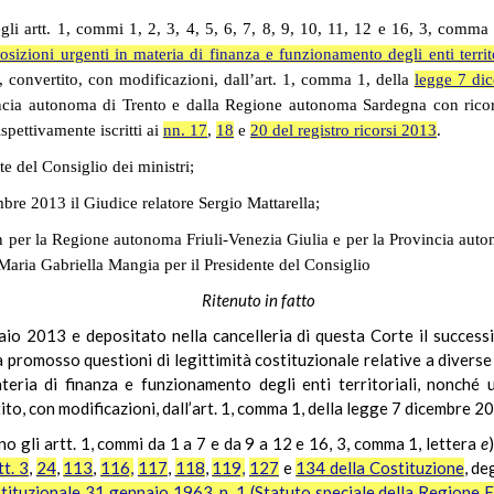
degli artt. 1, commi 1, 2, 3, 4, 5, 6, 7, 8, 9, 10, 11, 12 e 16, 3, comma 
osizioni urgenti in materia di finanza e funzionamento degli enti territo
, convertito, con modificazioni, dall’art. 1, comma 1, della
legge 7 di
ncia autonoma di Trento e dalla Regione autonoma Sardegna con ricorsi 
ispettivamente iscritti ai
nn. 17
,
18
e
20 del registro ricorsi 2013
.
nte del Consiglio dei ministri;
bre 2013 il Giudice relatore Sergio Mattarella;
n
per la Regione autonoma Friuli-Venezia Giulia e per la Provincia auto
aria Gabriella Mangia per il Presidente del Consiglio
Ritenuto in fatto
aio 2013 e depositato nella cancelleria di questa Corte il successiv
promosso questioni di legittimità costituzionale relative a divers
eria di finanza e funzionamento degli enti territoriali, nonché u
o, con modificazioni, dall’art. 1, comma 1, della legge 7 dicembre 20
o gli artt.
1, commi da 1 a 7 e da 9 a 12 e 16, 3, comma 1, lettera
e
tt. 3
,
24
,
113
,
116,
117
,
118
,
119,
127
e
134 della Costituzione
, de
tituzionale 31 gennaio 1963, n. 1 (Statuto speciale della Regione Fr