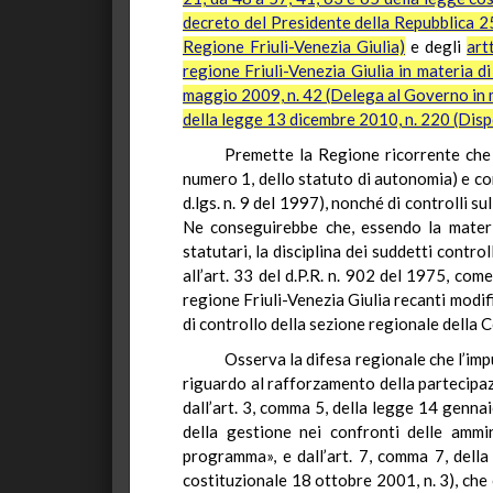
decreto del Presidente della Repubblica 2
Regione Friuli-Venezia Giulia)
e degli
art
regione Friuli-Venezia Giulia in materia di
maggio 2009, n. 42 (Delega al Governo in ma
della legge 13 dicembre 2010, n. 220 (Dispo
Premette la Regione ricorrente che 
numero 1, dello statuto di autonomia) e com
d.lgs. n. 9 del 1997), nonché di controlli s
Ne conseguirebbe che, essendo la materia 
statutari, la disciplina dei suddetti contr
all’art. 33 del d.P.R. n. 902 del 1975, com
regione Friuli-Venezia Giulia recanti modif
di controllo della sezione regionale della C
Osserva la difesa regionale che l’impu
riguardo al rafforzamento della partecipazio
dall’art. 3, comma 5, della legge
14 gennai
della gestione nei confronti delle ammini
programma», e dall’art. 7, comma 7, dell
costituzionale 18 ottobre 2001, n. 3), che 