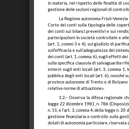
in materia, nel rispetto delle finalità di c
gestione delle sezioni regionali di controll
La Regione autonoma Friuli-Venezia Gi
Corte dei conti sulla tipologia delle copert
dei conti sui bilanci preventivi e sui rend
partecipazioni in società controllate e alle
(art. 1, commi 3 e 4), sul giudizio di parif
sull’efficacia e sull’adeguatezza del sistem
dei conti (art. 1, comma 6), sugli effetti dei
sulla specifica clausola di salvaguardia rife
esterni sugli enti locali (art. 3, comma 1, 
pubblica degli enti locali (art. 6), nonché s
province autonome di Trento e di Bolzano at
relative norme di attuazione».
1.2.– Osserva la difesa regionale che
legge
22 dicembre 1981, n. 786 (
Disposizio
n. 51, e l’art. 3, comma 4, della l
egge n. 20 
gestione finanziaria e controllo sulla ges
dotati di autonomia particolare, riservata a