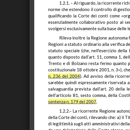
1.2.1. – Al riguardo, la ricorrente ric
norme che estendono il controllo di gestio
qualificando la Corte dei conti come «or
essenzialmente collaborativo posto al ser
svolgersi esclusivamente sulla base delle l
Rileva inoltre la Regione autonoma Fr
Regioni a statuto ordinario alla verifica de
statuto speciale (che, nell’esercizio della
quanto disposto dall’art. 11, comma 1, de
Trento e di Bolzano resta fermo quanto pre
costituzionale 18 ottobre 2001, n. 3»), che
n. 236 del 2004
). Ad avviso della ricorre
sarebbe quindi espressamente riservata all
salvaguardia prevista dall’art. 20 della 
dell’articolo 81, sesto comma, della Costi
sentenza n. 179 del 2007
.
1.2.2.– La ricorrente Regione autonoma
della Corte dei conti, rilevando che: a) il 
di legittimità sugli atti amministrativi dell