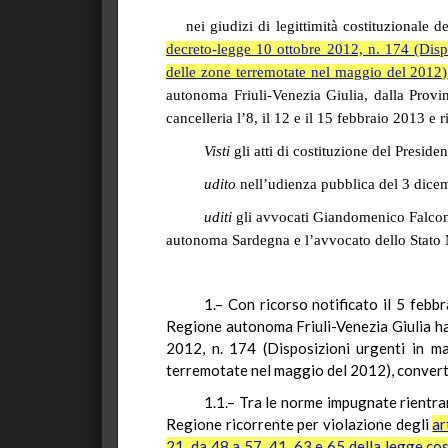
nei giudizi di legittimità costituzionale 
decreto-legge 10 ottobre 2012, n. 174
(Disp
delle zone terremotate nel maggio del 2012)
autonoma Friuli-Venezia Giulia, dalla Provi
cancelleria l’8, il 12 e il 15 febbraio 2013 e r
Visti
gli atti di costituzione del Preside
udito
nell’udienza pubblica del 3 dicem
uditi
gli avvocati Giandomenico
Falco
autonoma Sardegna e l’avvocato dello Stato M
1.–
Con ricorso notificato il 5 febbr
Regione autonoma Friuli-Venezia Giulia ha 
2012, n. 174 (Disposizioni urgenti in mat
terremotate nel maggio del 2012), convertit
1.1.–
Tra le norme impugnate rientran
Regione ricorrente per violazione degli
ar
21, da 48 a 57, 41, 63 e 65 della legge cos