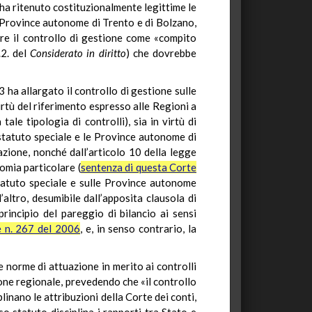
e ha ritenuto costituzionalmente legittime le
e Province autonome di Trento e di Bolzano,
re il controllo di gestione come «compito
.2. del
Considerato in diritto
) che dovrebbe
 ha allargato il controllo di gestione sulle
virtù del riferimento espresso alle Regioni a
ale tipologia di controlli), sia in virtù di
statuto speciale e le Province autonome di
azione, nonché dall’articolo 10 della legge
omia particolare (
sentenza di questa Corte
 statuto speciale e sulle Province autonome
altro, desumibile dall’apposita clausola di
rincipio del pareggio di bilancio ai sensi
e n. 267 del 2006
, e, in senso contrario, la
e norme di attuazione in merito ai controlli
zione regionale, prevedendo che «il controllo
plinano le attribuzioni della Corte dei conti,