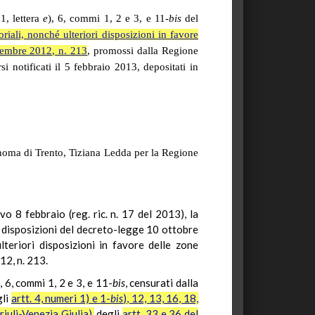
1, lettera
e
), 6, commi 1, 2 e 3, e 11-
bis
del
riali, nonché ulteriori disposizioni in favore
cembre 2012, n. 213
, promossi dalla Regione
notificati il 5 febbraio 2013, depositati in
noma di Trento, Tiziana Ledda per la Regione
o 8 febbraio (reg. ric. n. 17 del 2013), la
e disposizioni del decreto-legge 10 ottobre
lteriori disposizioni in favore delle zone
12, n. 213.
), 6, commi 1, 2 e 3, e 11-
bis
, censurati dalla
gli
artt. 4, numeri 1) e 1-
bis
), 12, 13, 16, 18,
iuli-Venezia Giulia),
degli
artt. 33 e 36 del