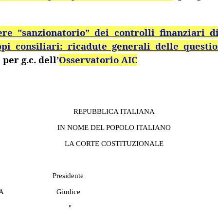
ere "sanzionatorio” dei controlli finanziari d
ppi consiliari: ricadute generali delle questi
,
per
g.c.
dell’
Osservatorio AIC
REPUBBLICA ITALIANA
IN NOME DEL POPOLO ITALIANO
LA CORTE COSTITUZIONALE
Presidente
A
Giudice
"