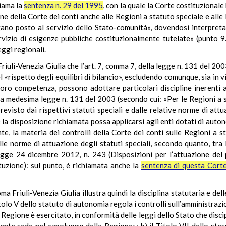
hiama la
sentenza n. 29 del 1995
, con la quale la Corte costituzional
ne della Corte dei conti anche alle Regioni a statuto speciale e all
gano posto al servizio dello Stato-comunità», dovendosi interpreta
vizio di esigenze pubbliche costituzionalmente tutelate» (punto 9
eggi regionali.
iuli-Venezia Giulia che l’art. 7, comma 7, della legge n. 131 del 2003
l «rispetto degli equilibri di bilancio», escludendo comunque, sia in 
 loro competenza, possono adottare particolari discipline inerenti a t
lla medesima legge n. 131 del 2003 (secondo cui: «Per le Regioni a 
visto dai rispettivi statuti speciali e dalle relative norme di attu
 la disposizione richiamata possa applicarsi agli enti dotati di auton
nte, la materia dei controlli della Corte dei conti sulle Regioni a
e norme di attuazione degli statuti speciali, secondo quanto, tra l’
legge 24 dicembre 2012, n. 243 (Disposizioni per l’attuazione del p
tuzione): sul punto, è richiamata anche la
sentenza di questa Cort
 Friuli-Venezia Giulia illustra quindi la disciplina statutaria e dell
Titolo V dello statuto di autonomia regola i controlli sull’amministra
a Regione è esercitato, in conformità delle leggi dello Stato che disci