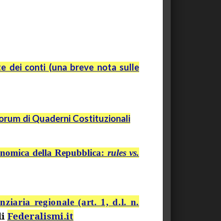
te dei conti (una breve nota sulle
orum di Quaderni Costituzionali
economica della Repubblica:
rules
vs.
ziaria regionale (art. 1, d.l. n.
di
Federalismi.it