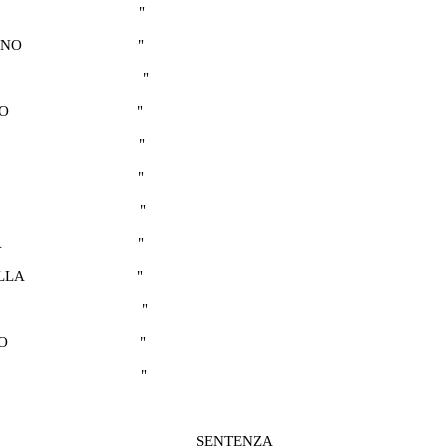
"
ANO
"
"
O
"
"
"
"
A
"
LLA
"
"
O
"
"
SENTENZA