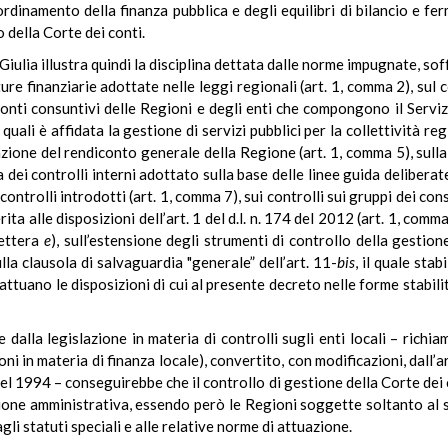
oordinamento della finanza pubblica e degli equilibri di bilancio e fer
o della Corte dei conti.
ulia illustra quindi la disciplina dettata dalle norme impugnate, so
ure finanziarie adottate nelle leggi regionali (art. 1, comma 2), sul 
iconti consuntivi delle Regioni e degli enti che compongono il Servi
 quali è affidata la gestione di servizi pubblici per la collettività re
icazione del rendiconto generale della Regione (art. 1, comma 5), sull
a dei controlli interni adottato sulla base delle linee guida deliber
 controlli introdotti (art. 1, comma 7), sui controlli sui gruppi dei con
rita alle disposizioni dell’art. 1 del d.l. n. 174 del 2012 (art. 1, comma
lettera
e
), sull’estensione degli strumenti di controllo della gestion
ulla clausola di salvaguardia "generale” dell’art. 11-
bis
, il quale stab
tuano le disposizioni di cui al presente decreto nelle forme stabilite
 dalla legislazione in materia di controlli sugli enti locali – richi
ni in materia di finanza locale), convertito, con modificazioni, dall
del 1994
– conseguirebbe che il controllo di gestione della Corte dei 
tione amministrativa, essendo però le Regioni soggette soltanto al s
gli statuti speciali e alle relative norme di attuazione.