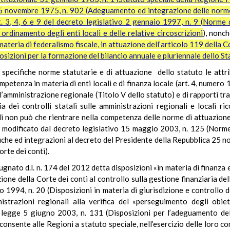
5 novembre 1975, n. 902 (Adeguamento ed integrazione delle norme 
t. 3, 4, 6 e 9 del decreto legislativo 2 gennaio 1997, n. 9 (Norme 
 ordinamento degli enti locali e delle relative circoscrizioni
), nonch
teria di federalismo fiscale, in attuazione dell’articolo 119 della C
sizioni per la formazione del bilancio annuale e pluriennale dello Sta
specifiche norme statutarie e di attuazione
dello statuto le attr
petenza in materia di enti locali e di finanza locale (art. 4, numero 
ull’amministrazione regionale (Titolo V dello statuto) e di rapporti tr
dei controlli statali sulle amministrazioni regionali e locali rico
olli non può che rientrare nella competenza delle norme di attuazion
e modificato dal
decreto legislativo 15 maggio 2003, n. 125 (
Norme 
iche ed integrazioni al decreto del Presidente della Repubblica 25 n
orte dei conti).
gnato d.l. n. 174 del 2012 detta disposizioni «in materia di finanza e
ne della Corte dei conti al controllo sulla gestione finanziaria dell
o 1994, n. 20 (
Disposizioni in materia di giurisdizione e controllo de
strazioni regionali alla verifica del «perseguimento degli obietti
a legge 5 giugno 2003, n. 131 (Disposizioni per l’adeguamento del
consente alle Regioni a statuto speciale, nell’esercizio delle loro co