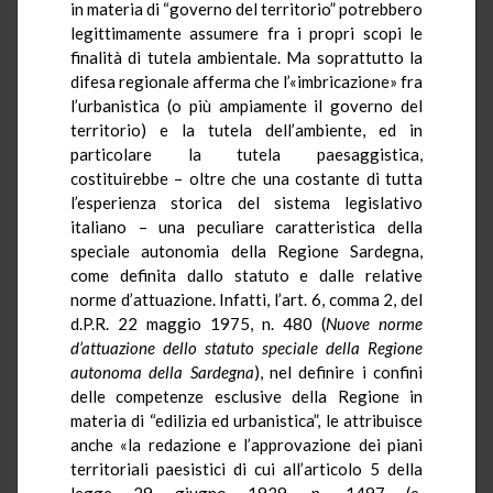
in materia di “governo del territorio” potrebbero
legittimamente assumere fra i propri scopi le
finalità di tutela ambientale. Ma soprattutto la
difesa regionale afferma che l’«imbricazione» fra
l’urbanistica (o più ampiamente il governo del
territorio) e la tutela dell’ambiente, ed in
particolare la tutela paesaggistica,
costituirebbe – oltre che una costante di tutta
l’esperienza storica del sistema legislativo
italiano – una peculiare caratteristica della
speciale autonomia della Regione Sardegna,
come definita dallo statuto e dalle relative
norme d’attuazione. Infatti, l’art. 6, comma 2, del
d.P.R. 22 maggio 1975, n. 480 (
Nuove norme
d’attuazione dello statuto speciale della Regione
autonoma della Sardegna
), nel definire i confini
delle competenze esclusive della Regione in
materia di “edilizia ed urbanistica”, le attribuisce
anche «la redazione e l’approvazione dei piani
territoriali paesistici di cui all’articolo 5 della
legge 29 giugno 1939, n. 1497 (e,