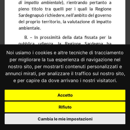
di impatto ambientale
), rientrando pertanto a
pieno titolo tra quelli per i quali la Regione
Sardegnapuò richiedere, nell’ambito del governo
del proprio territorio, la valutazione di impatto
ambientale.
8. – In prossimità della data fissata per la
pubblica udienza, la Regione Sardegna ha
depositato una memoria nella quale riferisce che
Noi usiamo i cookies e altre tecniche di tracciamento
la Giunta regionale, con delibera n. 59/36 del 13
per migliorare la tua esperienza di navigazione nel
dicembre 2005, ha adottato il piano regionale
nostro sito, per mostrarti contenuti personalizzati e
paesistico e ha avviato l’istruttoria pubblica
annunci mirati, per analizzare il traffico sul nostro sito,
prevista dalla legge.
e per capire da dove arrivano i nostri visitatori.
La difesa regionale ribadisce le tesi
fondamentali espresse nell’atto di costituzione,
Accetto
secondo le quali la Regione Sardegna godrebbe,
in materia di territorio e di paesaggio, di una
Rifiuto
autonomia legislativa «ben più ampia di quella
riconosciuta alle regioni a statuto ordinario»,
Cambia le mie impostazioni
dal momento che l’art. 3, lettera
f
), dello statuto
speciale, prevede che in materia di edilizia e