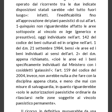
operato dal ricorrente tra le due indicate
disposizioni statali sarebbe «del tutto fuori
luogo»: infatti, l’inedificabilità fino
all’approvazione dei piani paesistici di cui all’art.
1-
quinquies
non riguarderebbe affatto le aree
sottoposte al vincolo
ex lege
(generico e
presuntivo), oggi individuate nell’art. 142 del
codice dei beni culturali ed in origine nell’art. 1
del d.m. 21 settembre 1984, bensì «le aree ed i
beni individuati ai sensi dell’art. 2» del d.m.
appena richiamato, «cioè le aree ed i beni
specificamente individuati dal Ministero con i
cosiddetti ‘galassini’»; l’art. 159 del codice del
2004, invece, non avrebbe nulla a che fare con la
disciplina appena citata, e meno che mai con
misure di salvaguardia, in quanto riguarderebbe
«solo le autorizzazioni paesistiche ordinarie da
rilasciarsi nelle zone soggette al vincolo
paesistico permanente».
Il ricorso, in definitiva, muoverebbe da una