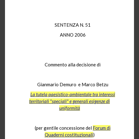
SENTENZA N. 51
ANNO 2006
Commento alla decisione di
Gianmario Demuro e Marco Betzu
La tutela paesistico-ambientale tra interessi
territoriali "speciali" e generali esigenze di
uniformità
(per gentile concessione del
Forum di
Quaderni costituzionali
)