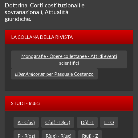
Dottrina, Corti costituzionali e
sovranazionali, Attualità
giuridiche.
LA COLLANA DELLA RIVISTA
Monografie - Opere collettanee - Atti di eventi
scientifici
Liber Amicorum
per Pasquale Costanzo
STUDI - Indici
A - C(as)
C(at) - D(ez)
D(i) - I
L - O
P - R(oz)
R(ug) - R(ug)
R(ui) - Z