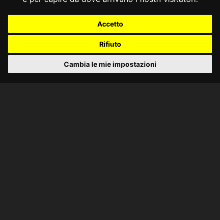
Accetto
Rifiuto
Cambia le mie impostazioni
CONSULTA ONLINE DAL 1995 -
NOTE LEGALI