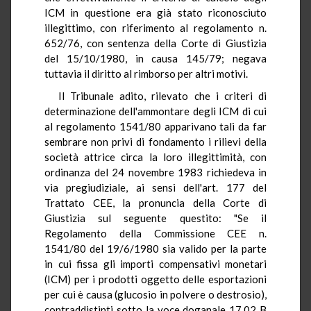
ICM in questione era già stato riconosciuto
illegittimo, con riferimento al regolamento n.
652/76, con sentenza della Corte di Giustizia
del 15/10/1980, in causa 145/79; negava
tuttavia il diritto al rimborso per altri motivi.
Il Tribunale adito, rilevato che i criteri di
determinazione dell'ammontare degli ICM di cui
al regolamento 1541/80 apparivano tali da far
sembrare non privi di fondamento i rilievi della
società attrice circa la loro illegittimità, con
ordinanza del 24 novembre 1983 richiedeva in
via pregiudiziale, ai sensi dell'art. 177 del
Trattato CEE, la pronuncia della Corte di
Giustizia sul seguente questito: "Se il
Regolamento della Commissione CEE n.
1541/80 del 19/6/1980 sia valido per la parte
in cui fissa gli importi compensativi monetari
(ICM) per i prodotti oggetto delle esportazioni
per cui è causa (glucosio in polvere o destrosio),
contraddistinti sotto la voce doganale 17.02 B