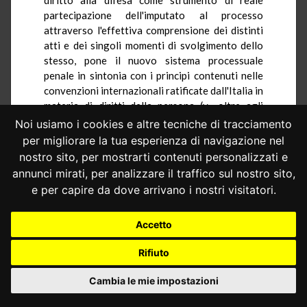
partecipazione dell'imputato al processo
attraverso l'effettiva comprensione dei distinti
atti e dei singoli momenti di svolgimento dello
stesso, pone il nuovo sistema processuale
penale in sintonia con i principi contenuti nelle
convenzioni internazionali ratificate dall'Italia in
materia di diritti della persona (v., oltre agli
articoli di dette convenzioni sopra indicati, l'art.
Noi usiamo i cookies e altre tecniche di tracciamento
3, terzo comma, lettera a, e l'art. 14, terzo
per migliorare la tua esperienza di navigazione nel
comma, lettera f, del Patto internazionale dei
nostro sito, per mostrarti contenuti personalizzati e
diritti civili e politi ci, di cui l'art. 143, primo
annunci mirati, per analizzare il traffico sul nostro sito,
comma, c.p.p. costituisce una riproduzione
e per capire da dove arrivano i nostri visitatori.
pressochè letterale). É da siffatto rapporto con i
suddetti principi, alimentato dal necessario
Accetto
collegamento con i valori costituzionali
attinenti ai diritti della difesa (art.24, secondo
Rifiuto
comma, della Costituzione), che deriva, nei
termini precedentemente precisati, una
Cambia le mie impostazioni
particolare forza espansiva dell'art. 143, primo
comma, c.p.p., che il giudice penale, in sede di