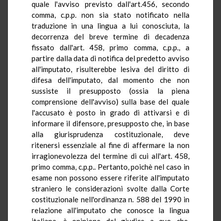
quale l'avviso previsto dall'art.456, secondo
comma, c.p.p. non sia stato notificato nella
traduzione in una lingua a lui conosciuta, la
decorrenza del breve termine di decadenza
fissato dall'art. 458, primo comma, c.p.p., a
partire dalla data di notifica del predetto avviso
all'imputato, risulterebbe lesiva del diritto di
difesa dell'imputato, dal momento che non
sussiste il presupposto (ossia la piena
comprensione dell'avviso) sulla base del quale
l'accusato è posto in grado di attivarsi e di
informare il difensore, presupposto che, in base
alla giurisprudenza costituzionale, deve
ritenersi essenziale al fine di affermare la non
irragionevolezza del termine di cui all'art. 458,
primo comma, c.p.p.. Pertanto, poichè nel caso in
esame non possono essere riferite all'imputato
straniero le considerazioni svolte dalla Corte
costituzionale nell'ordinanza n. 588 del 1990 in
relazione all'imputato che conosce la lingua
italiana, è opinione del giudice a quo che,