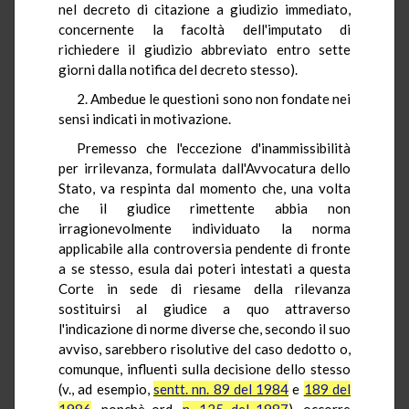
nel decreto di citazione a giudizio immediato,
concernente la facoltà dell'imputato di
richiedere il giudizio abbreviato entro sette
giorni dalla notifica del decreto stesso).
2. Ambedue le questioni sono non fondate nei
sensi indicati in motivazione.
Premesso che l'eccezione d'inammissibilità
per irrilevanza, formulata dall'Avvocatura dello
Stato, va respinta dal momento che, una volta
che il giudice rimettente abbia non
irragionevolmente individuato la norma
applicabile alla controversia pendente di fronte
a se stesso, esula dai poteri intestati a questa
Corte in sede di riesame della rilevanza
sostituirsi al giudice a quo attraverso
l'indicazione di norme diverse che, secondo il suo
avviso, sarebbero risolutive del caso dedotto o,
comunque, influenti sulla decisione dello stesso
(v., ad esempio,
sentt. nn. 89 del 1984
e
189 del
1986
, nonchè ord.
n. 125 del 1987
), occorre