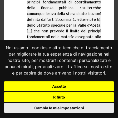
princìpi fondamentali di coordinamento
della finanza pubblica, risulterebbe
comunque lesiva della sfera di attribuzioni
definita dall'art. 2, comma 1, lettere
a
) e
b
),
dello Statuto speciale per
la Valle
d'Aosta,
[…] che non prevede il limite dei princìpi
fondamentali nelle materie assegnate alla
potestà legislativa primaria della regione,
Noi usiamo i cookies e altre tecniche di tracciamento
né, dopo la revisione del Titolo V Cost., in
per migliorare la tua esperienza di navigazione nel
virtù dell'art. 10 della legge costituzionale
n. 3 del 2001, il limite delle norme
nostro sito, per mostrarti contenuti personalizzati e
fondamentali delle riforme economico-
annunci mirati, per analizzare il traffico sul nostro sito,
sociali».
e per capire da dove arrivano i nostri visitatori.
La Regione
autonoma deduce, quale
secondo motivo di censura, l'illegittimità
Accetto
costituzionale dell'art. 3, comma 1, del
decreto-legge n. 168 del 2004, convertito,
Rifiuto
con modificazioni, dalla legge n. 191 del
Cambia le mie impostazioni
2004, per violazione degli articoli 2, primo
comma, lettera
a
), e 3, primo comma,