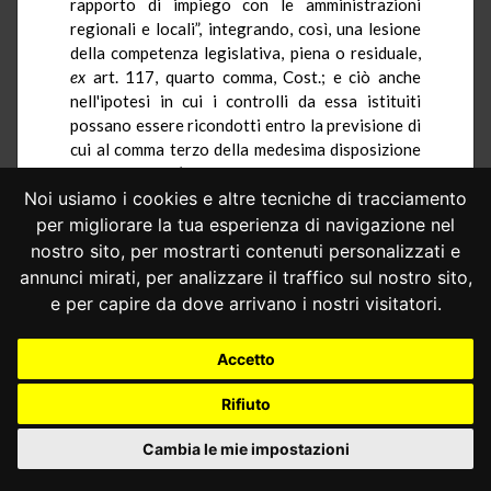
rapporto di impiego con le amministrazioni
regionali e locali”, integrando, così, una lesione
della competenza legislativa, piena o residuale,
ex
art. 117, quarto comma, Cost.; e ciò anche
nell'ipotesi in cui i controlli da essa istituiti
possano essere ricondotti entro la previsione di
cui al comma terzo della medesima disposizione
costituzionale (nella specie, «armonizzazione dei
bilanci pubblici e coordinamento della finanza
Noi usiamo i cookies e altre tecniche di tracciamento
pubblica»). Infatti, nel caso in esame,
per migliorare la tua esperienza di navigazione nel
risulterebbe comunque travalicata la misura
nostro sito, per mostrarti contenuti personalizzati e
della disciplina del solo “nucleo essenziale del
annunci mirati, per analizzare il traffico sul nostro sito,
contenuto normativo” (Corte cost.,
sentenza n.
e per capire da dove arrivano i nostri visitatori.
482 del 1995),
coessenziale alla normazione di
principio caratterizzata da un “livello di
Accetto
maggiore astrattezza” rispetto alle regole
positivamente stabilite dal legislatore regionale
Rifiuto
(Corte cost.,
sentenza n. 65 del 2001
). Né
altrimenti – anche a voler ammettere che lo
Cambia le mie impostazioni
Stato possa, in materia di legislazione
concorrente, emanare disposizioni auto-