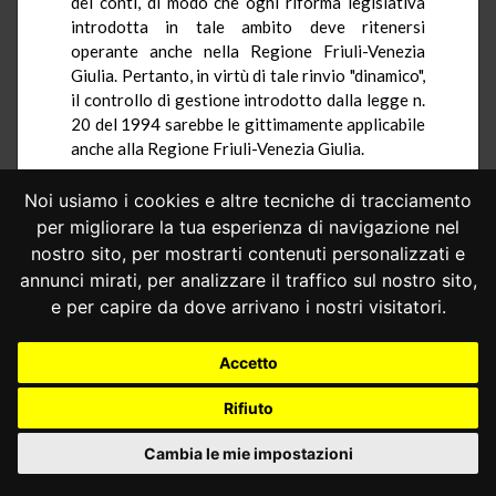
dei conti, di modo che ogni riforma legislativa
introdotta in tale ambito deve ritenersi
operante anche nella Regione Friuli-Venezia
Giulia. Pertanto, in virtù di tale rinvio "dinamico",
il controllo di gestione introdotto dalla legge n.
20 del 1994 sarebbe le gittimamente applicabile
anche alla Regione Friuli-Venezia Giulia.
In riferimento alla questione concernente
Noi usiamo i cookies e altre tecniche di tracciamento
il vincolo a istituire organi interni aventi compiti
per migliorare la tua esperienza di navigazione nel
di controllo di gestione, l'Avvocatura afferma
nostro sito, per mostrarti contenuti personalizzati e
che la competenza esclusiva in materia di
annunci mirati, per analizzare il traffico sul nostro sito,
ordinamento degli uffici deve essere esercitata
dalla Regione "in armonia con" e "nel rispetto" di
e per capire da dove arrivano i nostri visitatori.
alcuni principi posti dalle leggi statali e che, di
conseguenza, la previsione di organi di controllo
Accetto
interno, da parte della legge n. 20 del 1994, non
risulta invasiva delle competenze regionali.
Rifiuto
Sarebbe, infine, inammissibile, secondo
Cambia le mie impostazioni
l'Avvocatura, la questione relativa all'art. 6,
posto che quest'ultimo articolo non demanda,