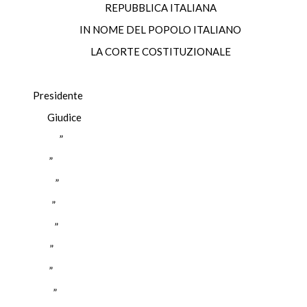
REPUBBLICA ITALIANA
IN NOME DEL POPOLO ITALIANO
LA CORTE COSTITUZIONALE
esidente
CK Giudice
ANTE ”
VO ”
ENA ”
ARO ”
NTA ”
LO ”
LLA ”
STRI ”