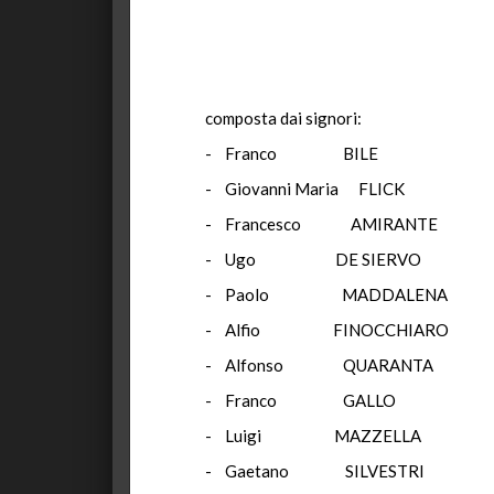
composta dai signori:
- Franco BILE Pr
- Giovanni Maria FLI
- Francesco AMIR
- Ugo DE SIER
- Paolo MADDAL
- Alfio FINOCCHI
- Alfonso QUARA
- Franco GAL
- Luigi MAZZE
- Gaetano SILVE