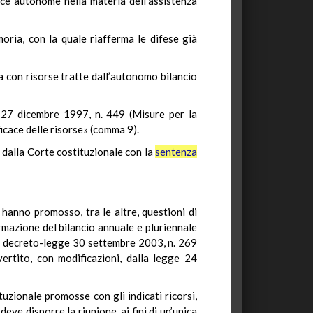
ce autonome nella materia dell’assistenza
oria, con la quale riafferma le difese già
ta con risorse tratte dall’autonomo bilancio
ge 27 dicembre 1997, n. 449 (Misure per la
ficace delle risorse» (comma 9).
a dalla Corte costituzionale con la
sentenza
 hanno promosso, tra le altre, questioni di
rmazione del bilancio annuale e pluriennale
el decreto-legge 30 settembre 2003, n. 269
vertito, con modificazioni, dalla legge 24
tuzionale promosse con gli indicati ricorsi,
eve disporre la riunione, ai fini di un’unica