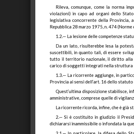
Rileva, comunque, come la norma impu
violazioni) in capo ad organi dello Stato
legislativa concorrente della Provincia, 
Repubblica 28 marzo 1975, n. 474 (Norme di
1.2.— La lesione delle competenze statut
Da un lato, risulterebbe lesa la potest
suscettibili, in quanto tali, di essere svil
tutto il territorio nazionale, il diritto 
carico di soggetti integrati nella struttura
1.3.— La ricorrente aggiunge, in partic
Provincia ai sensi dell’art. 16 dello statuto 
Quest’ultima disposizione stabilisce, i
amministrative, comprese quelle di vigilanz
La ricorrente ricorda, infine, che è gi
2.— Si è costituito in giudizio il Pres
dichiararsi inammissibile o infondata la qu
2.1.— In particolare, la difesa dello 