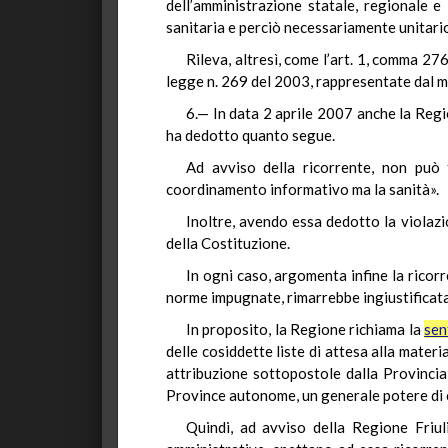
dell’amministrazione statale, regionale e 
sanitaria e perciò necessariamente unitari
Rileva, altresì, come l’art. 1, comma 276
legge n. 269 del 2003, rappresentate dal mo
6.— In data 2 aprile 2007 anche la Regi
ha dedotto quanto segue.
Ad avviso della ricorrente, non può 
coordinamento informativo ma la sanità».
Inoltre, avendo essa dedotto la violazi
della Costituzione.
In ogni caso, argomenta infine la ricorr
norme impugnate, rimarrebbe ingiustificata 
In proposito, la Regione richiama la
sen
delle cosiddette liste di attesa alla materia
attribuzione sottopostole dalla Provinci
Province autonome, un generale potere di co
Quindi, ad avviso della Regione Friuli