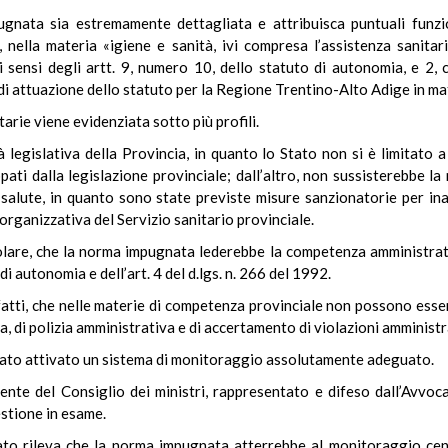
gnata sia estremamente dettagliata e attribuisca puntuali funzio
, nella materia «igiene e sanità, ivi compresa l’assistenza sanitar
ai sensi degli artt. 9, numero 10, dello statuto di autonomia, e 2,
 attuazione dello statuto per la Regione Trentino-Alto Adige in mate
arie viene evidenziata sotto più profili.
à legislativa della Provincia, in quanto lo Stato non si è limitato a
uppati dalla legislazione provinciale; dall’altro, non sussisterebbe 
alla salute, in quanto sono state previste misure sanzionatorie per i
 organizzativa del Servizio sanitario provinciale.
olare, che la norma impugnata lederebbe la competenza amministrati
di autonomia e dell’art. 4 del d.lgs. n. 266 del 1992.
nfatti, che nelle materie di competenza provinciale non possono esser
a, di polizia amministrativa e di accertamento di violazioni amministr
à stato attivato un sistema di monitoraggio assolutamente adeguato.
idente del Consiglio dei ministri, rappresentato e difeso dall’Avvo
estione in esame.
Stato rileva che la norma impugnata atterrebbe al monitoraggio cen