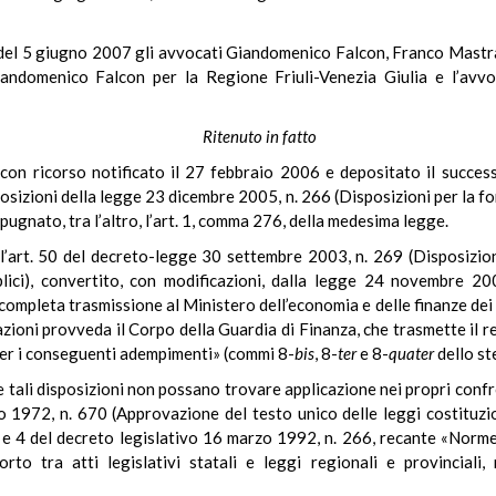
 del 5 giugno 2007 gli avvocati Giandomenico Falcon, Franco Mast
andomenico Falcon per la Regione Friuli-Venezia Giulia e l’avvoc
Ritenuto in fatto
con ricorso notificato il 27 febbraio 2006 e depositato il succes
osizioni della legge 23 dicembre 2005, n. 266 (Disposizioni per la f
pugnato, tra l’altro, l’art. 1, comma 276, della medesima legge.
l’art. 50 del decreto-legge 30 settembre 2003, n. 269 (Disposizion
lici), convertito, con modificazioni, dalla legge 24 novembre 20
completa trasmissione al Ministero dell’economia e delle finanze dei d
zioni provveda il Corpo della Guardia di Finanza, che trasmette il r
 per i conseguenti adempimenti» (commi 8-
bis
, 8-
ter
e 8-
quater
dello st
e tali disposizioni non possano trovare applicazione nei propri confro
 1972, n. 670 (Approvazione del testo unico delle leggi costituzion
 e 4 del decreto legislativo 16 marzo 1992, n. 266, recante «Norme 
rto tra atti legislativi statali e leggi regionali e provinciali,