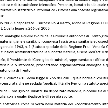
a ottica e di trasmissione telematica. Pertanto, la materia alla qua
ormativo statistico e informatico», rimessa alla potestà legislativa e
ne.
io 2006 e depositato il successivo 4 marzo, anche la Regione Friul
t. 1 della legge n. 266 del 2005.
 analoghe a quelle svolte dalla Provincia autonoma di Trento, riti
teria igiene e sanità, ivi compresa l’assistenza sanitaria ed ospedal
gennaio 1963, n. 1 (Statuto speciale della Regione Friuli-Venezia Gi
e funzioni amministrative nella suddetta materia, ai sensi dell’art. 8
izio, il Presidente del Consiglio dei ministri, rappresentato e difeso
ammissibile o infondato, prospettando argomentazioni analoghe a qu
 autonoma di Trento.
’art. 1, comma 610, della legge n. 266 del 2005, quale norma di chiu
censurata, che ne escluda l’applicabilità alle Regioni a statuto spec
e del Consiglio dei ministri ha depositato memoria, in ordine sia al
lia, con la quale ribadisce le difese già svolte.
to sottolinea come si verta nella materia del «coordinamento info