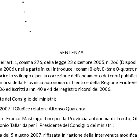
ESE ”
ULLE ”
URO ”
LITANO ”
SENTENZA
e dell’art. 1, comma 276, della legge 23 dicembre 2005, n. 266 (Dispos
ia 2006), nella parte in cui introduce i commi 8-
bis
, 8-
ter
e 8-
quater,
n
ire lo sviluppo e per la correzione dell’andamento dei conti pubblici
orsi della Provincia autonoma di Trento e della Regione Friuli-Vene
06 ed iscritti ai nn. 40 e 41 del registro ricorsi del 2006.
te del Consiglio dei ministri;
e 2007 il Giudice relatore Alfonso Quaranta;
 e Franco Mastragostino per la Provincia autonoma di Trento, Gi
nio Tallarida per il Presidente del Consiglio dei ministri;
 del 5 giugno 2007, rifissata in ragione della intervenuta modifica 