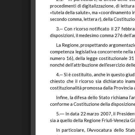
procedimenti di digitalizzazione, di lettur
«tutela della salute», ma «coordinamento inf
secondo comma, lettera
r
), della Costituzio
3.— Con ricorso notificato il 27 febbra
disposizioni, il medesimo comma 276 dell’ar
La Regione, prospettando argomentazioni
competenza legislativa concorrente nella ma
numero 16), della legge costituzionale 31 
nonché dell’attribuzione dell’esercizio dell
4.— Si è costituito, anche in questo giud
chiesto che il ricorso sia dichiarato in
costituzionalità promossa dalla Provincia
Infine, la difesa dello Stato richiama l
conforme a Costituzione della disposizione 
5.― In data 22 marzo 2007, il President
sia a quello della Regione Friuli-Venezia Giu
In particolare, l’Avvocatura dello Sta