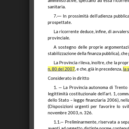
amministrative, spettano ad essa ricorre
sanitaria.
7.― In prossimità dell’udienza pubblic
prospettate.
La ricorrente deduce, infine, di avvaler
provinciale.
A sostegno delle proprie argomentazion
stabilizzazione della finanza pubblica), che
La Provincia rileva, inoltre, che la prop
n. 80 del 2007
, e che, già in precedenza,
la 
Considerato in diritto
1. — La Provincia autonoma di Trento e 
legittimità costituzionale dell’art. 1, co
dello Stato – legge finanziaria 2006), nell
(Disposizioni urgenti per favorire lo svi
novembre 2003, n. 326.
1.1.— Preliminarmente, riservata a separ
aventi ad oggetto distinte norme contenute i