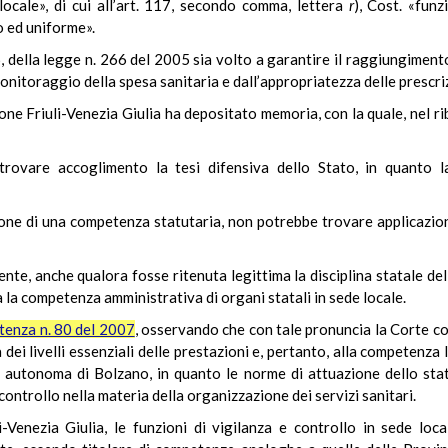
locale», di cui all’art. 117, secondo comma, lettera
r
), Cost. «fun
o ed uniforme».
, della legge n. 266 del 2005 sia volto a garantire il raggiungimento d
nitoraggio della spesa sanitaria e dall’appropriatezza delle prescri
one Friuli-Venezia Giulia ha depositato memoria, con la quale, nel ri
trovare accoglimento la tesi difensiva dello Stato, in quanto l
one di una competenza statutaria, non potrebbe trovare applicazion
ente, anche qualora fosse ritenuta legittima la disciplina statale de
la competenza amministrativa di organi statali in sede locale.
tenza n. 80 del 2007
, osservando che con tale pronuncia la Corte co
 dei livelli essenziali delle prestazioni e, pertanto, alla competenza l
a autonoma di Bolzano, in quanto le norme di attuazione dello sta
ntrollo nella materia della organizzazione dei servizi sanitari.
-Venezia Giulia, le funzioni di vigilanza e controllo in sede loca