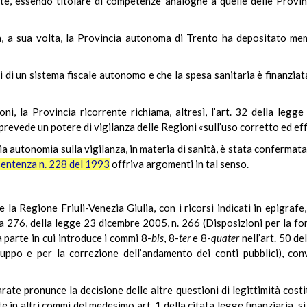
nte, essendo titolare di competenze analoghe a quelle delle Provin
a, a sua volta, la Provincia autonoma di Trento ha depositato mem
si di un sistema fiscale autonomo e che la spesa sanitaria è finanzia
i, la Provincia ricorrente richiama, altresì, l’art. 32 della leg
 prevede un potere di vigilanza delle Regioni «sull’uso corretto ed ef
ria autonomia sulla vigilanza, in materia di sanità, è stata confermat
sentenza n. 228 del 1993
offriva argomenti in tal senso.
la Regione Friuli-Venezia Giulia, con i ricorsi indicati in epigrafe,
mma 276, della legge 23 dicembre 2005, n. 266 (Disposizioni per la fo
a parte in cui introduce i commi 8-
bis
, 8-
ter
e 8-
quater
nell’art. 50 d
luppo e per la correzione dell’andamento dei conti pubblici), con
ate pronunce la decisione delle altre questioni di legittimità costi
n altri commi del medesimo art. 1 della citata legge finanziaria, si d