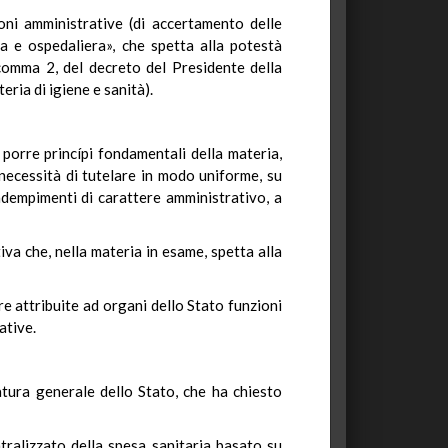
ni amministrative (di accertamento delle
ia e ospedaliera», che spetta alla potestà
 comma 2, del decreto del Presidente della
ria di igiene e sanità).
 porre princípi fondamentali della materia,
la necessità di tutelare in modo uniforme, su
nadempimenti di carattere amministrativo, a
va che, nella materia in esame, spetta alla
e attribuite ad organi dello Stato funzioni
ative.
catura generale dello Stato, che ha chiesto
tralizzato della spesa sanitaria basato su