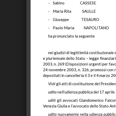
- Sabino CASS
- Maria Rita SA
- Giuseppe TESA
- Paolo Maria NAPO
ha pronunciato la seguente
nei giudizi di legittimità costituzional
e pluriennale dello Stato – legge finanziar
2003, n. 269 (Disposizioni urgenti per favor
24 novembre 2003, n. 326, promossi con ric
depositati in cancelleria il 3 e il 4 marzo 20
Visti
gli atti di costituzione del Presiden
udito
nell’udienza pubblica del 17 april
uditi
gli avvocati Giandomenico Falcon
Venezia Giulia e l’avvocato dello Stato Anto
udito
nuovamente nella udienza pubblica