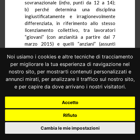
sovranazionale (
infra
, punti da 12 a 14);
b)
perché determina una disciplina
ingiustificatamente e irragionevolmente
differenziata, in riferimento allo stesso
licenziamento collettivo, tra lavoratori
“giovani” (con anzianità a partire dal 7
marzo 2015) e quelli “anziani” (assunti
prima della data suddetta), i quali ultimi
Noi usiamo i cookies e altre tecniche di tracciamento
conservano, invece, la reintegrazione nel
per migliorare la tua esperienza di navigazione nel
posto di lavoro in caso di licenziamento
collettivo illegittimo per violazione dei
nostro sito, per mostrarti contenuti personalizzati e
criteri di scelta (
infra
, punti da 15 a 17); c)
annunci mirati, per analizzare il traffico sul nostro sito,
infine perché, comunque, il solo indennizzo
e per capire da dove arrivano i nostri visitatori.
(con importo non superiore a un tetto
massimo), senza la reintegrazione, non
Accetto
costituisce in sé una sanzione adeguata e
sufficientemente dissuasiva dei
Rifiuto
licenziamenti illegittimi (
infra
, punti da 18 a
19).
Cambia le mie impostazioni
4.– Con riferimento a questo specifico