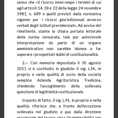
senso che «il ricorso interrompe i termini di cui
agli articoli 14, 18 e 22 della legge 24 novembre
1981, n. 689 e quelli previsti dalla normativa
vigente per i ricorsi giurisdizionali avverso
verbali degli istituti previdenziali». Ad avviso del
rimettente, stante la chiara portata letterale
della norma censurata, tale pur autorevole
interpretazione da parte di un organo
amministrativo non sarebbe idonea a far
superare i prospettati dubbi di costituzionalità.
2.— Con memoria depositata il 30 agosto
2011 si è costituito in giudizio il sig. L.M., in
proprio e nella qualità di socio della società
semplice Azienda Agrituristica Tredicina,
chiedendo l’accoglimento della sollevata
questione di legittimità costituzionale.
In punto di fatto, il sig. L.M., in proprio e nella
qualità, riferisce che, a fronte dell’eccezione
sollevata nel giudizio
a quo
dalla direzione
provinciale del lavoro circa l’inammissibilità per