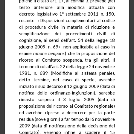
poiché il citato art. 17, al comma 3, prevede (nel
testo anteriore alla modifica attuata con
decreto legislativo 1º settembre 2011, n. 150,
recante: «Disposizioni complementari al codice
di procedura civile in materia di riduzione e
semplificazione dei procedimenti civili di
cognizione, ai sensi dell’art. 54 della legge 18
giugno 2009, n. 69»; non applicabile al caso in
esame
ratione
temporis
) che la proposizione del
ricorso al Comitato sospenda, tra gli altri, il
termine di cui all’art. 22 della legge 24 novembre
1981, n. 689 (Modifiche al sistema penale),
detto termine, nel caso di specie, avrebbe
iniziato il suo decorso il 12 giugno 2009 (data di
notifica delle ordinanze-ingiunzioni), sarebbe
rimasto sospeso il 3 luglio 2009 (data di
proposizione del ricorso al Comitato regionale)
ed avrebbe ripreso a decorrere per la parte
residua (nove giorni) a far tempo dal 6 novembre
2009 (data di notificazione della decisione del
Comitato), venendo infine a scadere il 15