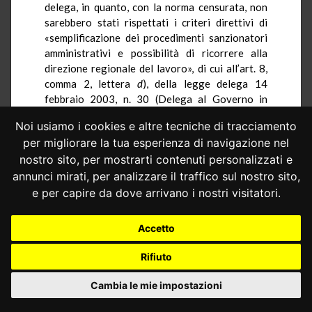
delega, in quanto, con la norma censurata, non
sarebbero stati rispettati i criteri direttivi di
«semplificazione dei procedimenti sanzionatori
amministrativi e possibilità di ricorrere alla
direzione regionale del lavoro», di cui all’art. 8,
comma 2, lettera
d
), della legge delega 14
febbraio 2003, n. 30 (Delega al Governo in
materia di occupazione e mercato del lavoro), e,
Noi usiamo i cookies e altre tecniche di tracciamento
segnatamente, in relazione al ricorso dinanzi al
per migliorare la tua esperienza di navigazione nel
Comitato regionale per i rapporti di lavoro, i
nostro sito, per mostrarti contenuti personalizzati e
principi di alternatività e del cosiddetto “doppio
binario” tra tutela in sede amministrativa e
annunci mirati, per analizzare il traffico sul nostro sito,
tutela in sede giurisdizionale, considerato che la
e per capire da dove arrivano i nostri visitatori.
drastica riduzione del termine di cui all’art. 22
della legge n. 689 del 1981, in caso di esito
Accetto
negativo del procedimento dinanzi al Comitato
regionale per i rapporti di lavoro, potrebbe
Rifiuto
costituire un serio deterrente all’utilizzo di tale
innovativo ricorso amministrativo, potendo il
Cambia le mie impostazioni
soggetto intimato preferire il ricorso diretto al