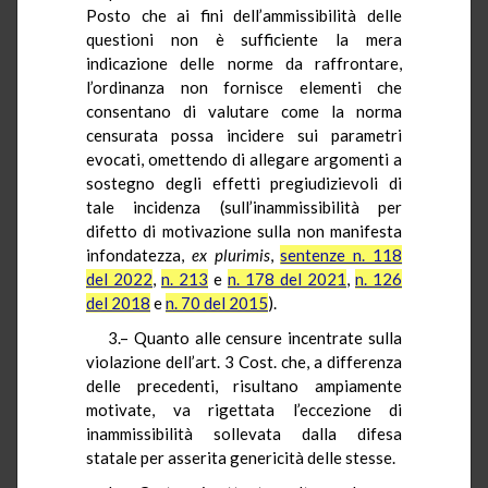
Posto che ai fini dell’ammissibilità delle
questioni non è sufficiente la mera
indicazione delle norme da raffrontare,
l’ordinanza non fornisce elementi che
consentano di valutare come la norma
censurata possa incidere sui parametri
evocati, omettendo di allegare argomenti a
sostegno degli effetti pregiudizievoli di
tale incidenza (sull’inammissibilità per
difetto di motivazione sulla non manifesta
infondatezza,
ex
plurimis
,
sentenze n. 118
del 2022
,
n. 213
e
n. 178 del 2021
,
n. 126
del 2018
e
n. 70 del 2015
).
3.– Quanto alle censure incentrate sulla
violazione dell’art. 3 Cost. che, a differenza
delle precedenti, risultano ampiamente
motivate, va rigettata l’eccezione di
inammissibilità sollevata dalla difesa
statale per asserita genericità delle stesse.