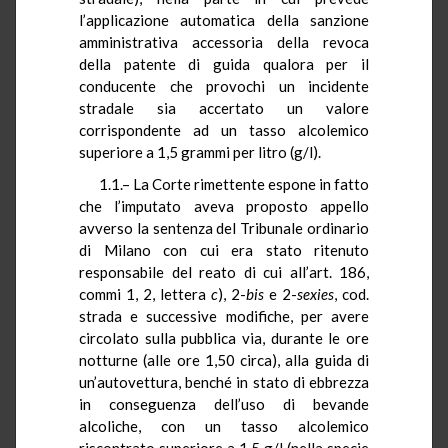
l’applicazione automatica della sanzione
amministrativa accessoria della revoca
della patente di guida qualora per il
conducente che provochi un incidente
stradale sia accertato un valore
corrispondente ad un tasso alcolemico
superiore a 1,5 grammi per litro (g/l).
1.1.– La Corte rimettente espone in fatto
che l’imputato aveva proposto appello
avverso la sentenza del Tribunale ordinario
di Milano con cui era stato ritenuto
responsabile del reato di cui all’art. 186,
commi 1, 2, lettera
c
), 2-
bis
e 2-
sexies
, cod.
strada e successive modifiche, per avere
circolato sulla pubblica via, durante le ore
notturne (alle ore 1,50 circa), alla guida di
un’autovettura, benché in stato di ebbrezza
in conseguenza dell’uso di bevande
alcoliche, con un tasso alcolemico
riscontrato superiore a 1,5 g/l (nella specie