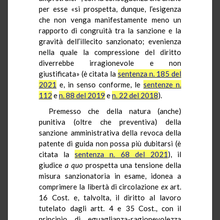
per esse «si prospetta, dunque, l’esigenza
che non venga manifestamente meno un
rapporto di congruità tra la sanzione e la
gravità dell’illecito sanzionato; evenienza
nella quale la compressione del diritto
diverrebbe irragionevole e non
giustificata» (è citata la
sentenza n. 185 del
2021
e, in senso conforme, le
sentenze n.
112
e
n. 88 del 2019
e
n. 22 del 2018
).
Premesso che della natura (anche)
punitiva (oltre che preventiva) della
sanzione amministrativa della revoca della
patente di guida non possa più dubitarsi (è
citata la
sentenza n. 68 del 2021
), il
giudice
a quo
prospetta una tensione della
misura sanzionatoria in esame, idonea a
comprimere la libertà di circolazione
ex
art.
16 Cost. e, talvolta, il diritto al lavoro
tutelato dagli artt. 4 e 35 Cost., con il
principio di eguaglianza-ragionevolezza