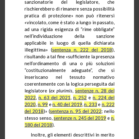
sanzionatorie del legislatore, che
rischierebbero di rimanere senza possibilità
pratica di protezione» non può ritenersi
«vincolato, come è stato a lungo in passato,
ad una rigida esigenza di “rime obbligate”
nell’individuazione della sanzione
applicabile in luogo di quella dichiarata
illegittima» (
sentenza n. 222 del 2018
),
risultando a tal fine «sufficiente la presenza
nell’ordinamento di una o più soluzioni
“costituzionalmente adeguate”, che si
inseriscano nel tessuto normativo
coerentemente con la logica perseguita dal
legislatore (
ex
plurimis
,
sentenze n. 28 del
2022
,
n. 63 del 2021
,
n. 252
e
n. 224 del
2020
,
n. 99
e
n. 40 del 2019
,
n. 233
e
n. 222
del 2018
)» (
sentenza n. 95 del 2022
; nello
stesso senso,
sentenze n. 245 del 2019
e
n.
180 del 2018
).
Inoltre, gli elementi descrittivi in merito