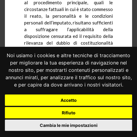
al procedimento principale, quali le
circostanze fattuali in cui è stato commesso
il reato, la personalità e le condizioni
personali dell’imputato, risultano sufficienti
a suffragare l’applicabilità della
disposizione censurata ed il requisito della
rilevanza del dubbio di costituzionalità
rispetto ad una eventuale riforma in senso
Noi usiamo i cookies e altre tecniche di tracciamento
favorevole della sentenza di primo grado
per migliorare la tua esperienza di navigazione nel
con riferimento al trattamento
sanzionatorio (
ex
plurimis
,
sentenze n. 169
nostro sito, per mostrarti contenuti personalizzati e
del 2023,
n. 152
e
n. 59 del 2021
e
n. 18 del
annunci mirati, per analizzare il traffico sul nostro sito,
2020
).
e per capire da dove arrivano i nostri visitatori.
4.– Preliminare all’esame del merito della
questione, in riferimento all’art. 3 Cost., è il
Accetto
quadro normativo in cui si colloca la
Rifiuto
disposizione censurata.
4.1.– L’art. 186 cod. strada, nel testo
Cambia le mie impostazioni
vigente, sancisce, al comma 1, il divieto di
guidare in stato di ebbrezza.