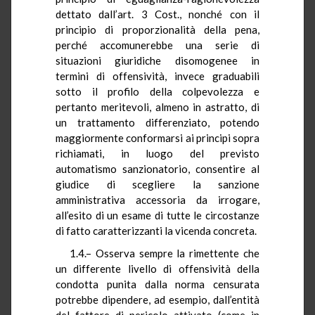
dettato dall’art. 3 Cost., nonché con il
principio di proporzionalità della pena,
perché accomunerebbe una serie di
situazioni giuridiche disomogenee in
termini di offensività, invece graduabili
sotto il profilo della colpevolezza e
pertanto meritevoli, almeno in astratto, di
un trattamento differenziato, potendo
maggiormente conformarsi ai principi sopra
richiamati, in luogo del previsto
automatismo sanzionatorio, consentire al
giudice di scegliere la sanzione
amministrativa accessoria da irrogare,
all’esito di un esame di tutte le circostanze
di fatto caratterizzanti la vicenda concreta.
1.4.– Osserva sempre la rimettente che
un differente livello di offensività della
condotta punita dalla norma censurata
potrebbe dipendere, ad esempio, dall’entità
del fattore di pericolo attivato (come in