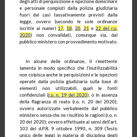
degli atti di perquisizione e ispezione domiciliare
e personale compiuti dalla polizia giudiziaria
fuori dai casi tassativamente previsti dalla
legge, ovvero (secondo le sole ordinanze
iscritte ai numeri
17
,
18
,
20
,
21
e
22 del r.o.
2020
) non convalidati, comunque sia, dal
pubblico ministero con provvedimento motivato.
In alcune delle ordinanze, il rimettente
lamenta in modo specifico che l’inutilizzabilità
non colpisca anche le perquisizioni e le ispezioni
operate dalla polizia giudiziaria sulla base di
elementi non utilizzabili, quali le fonti
confidenziali (
r.o. n. 19 del 2020
), o in assenza
della flagranza di reato (r.o. n. 20 del 2020);
ovvero autorizzate verbalmente dal pubblico
ministero senza che ne risultino le ragioni (r.o. n.
20 del 2020); ovvero effettuate ai sensi dell’art.
103 del d.P.R. 9 ottobre 1990, n. 309 (Testo
unico delle leggi in materia di disciplina degli