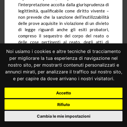
l’interpretazione accolta dalla giurisprudenza di
legittimità, qualificabile come diritto vivente –
non prevede che la sanzione dell’inutilizzabilità
delle prove acquisite in violazione di un divieto
di legge riguardi anche gli esiti probatori,
compreso il sequestro del corpo del reato o
delle cose pertinenti al reato, degli atti di
perquisizione e ispezione domiciliare e
Noi usiamo i cookies e altre tecniche di tracciamento
personale compiuti dalla polizia giudiziaria fuori
per migliorare la tua esperienza di navigazione nel
dai casi tassativamente previsti dalla legge,
nostro sito, per mostrarti contenuti personalizzati e
ovvero (secondo le sole ordinanze iscritte ai
annunci mirati, per analizzare il traffico sul nostro sito,
numeri 17, 18, 20, 21 e 22 del r.o. 2020) non
e per capire da dove arrivano i nostri visitatori.
convalidati, comunque sia, dal pubblico ministero
con provvedimento motivato.
Accetto
In alcune delle ordinanze, il rimettente
Rifiuto
lamenta in modo specifico che l’inutilizzabilità
non colpisca anche le perquisizioni e le ispezioni
Cambia le mie impostazioni
operate dalla polizia giudiziaria sulla base di