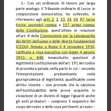
1.– Con sei ordinanze, di tenore per larga
parte analogo, il Tribunale ordinario di Lecce, in
composizione monocratica, ha sollevato, in
riferimento agli
artt. 2
,
3
,
13
,
14
,
24
,
97, terzo
(recte: secondo) comma
, e
117, primo comma,
della Costituzione
, quest’ultimo in relazione
all’art. 8 della
Convenzione per la salvaguardia
dei diritti dell’uomo e delle libertà fondamentali
(CEDU), firmata a Roma il 4 novembre 1950,
ratificata e resa esecutiva con legge 4 agosto
1955, n. 848
, innanzitutto questioni di
legittimità costituzionale dell’art. 191 del codice
di procedura penale, nella parte in cui – secondo
l’interpretazione predominante nella
giurisprudenza di legittimità, qualificabile come
diritto vivente – non prevede che la sanzione
dell’inutilizzabilità delle prove acquisite in
violazione di un divieto di legge riguardi anche
gli esiti probatori – compreso il sequestro del
corpo del reato o delle cose pertinenti al reato –