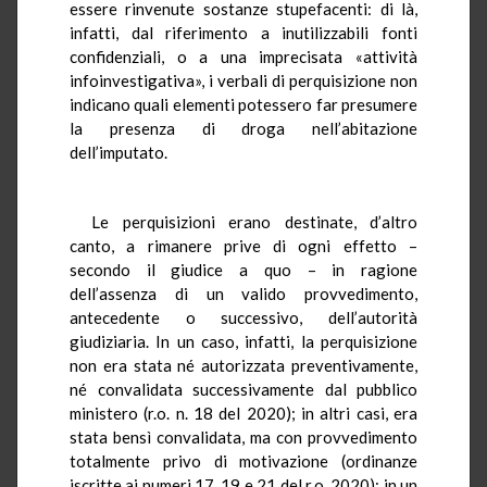
essere rinvenute sostanze stupefacenti: di là,
infatti, dal riferimento a inutilizzabili fonti
confidenziali, o a una imprecisata «attività
infoinvestigativa», i verbali di perquisizione non
indicano quali elementi potessero far presumere
la presenza di droga nell’abitazione
dell’imputato.
Le perquisizioni erano destinate, d’altro
canto, a rimanere prive di ogni effetto –
secondo il giudice a quo – in ragione
dell’assenza di un valido provvedimento,
antecedente o successivo, dell’autorità
giudiziaria. In un caso, infatti, la perquisizione
non era stata né autorizzata preventivamente,
né convalidata successivamente dal pubblico
ministero (r.o. n. 18 del 2020); in altri casi, era
stata bensì convalidata, ma con provvedimento
totalmente privo di motivazione (ordinanze
iscritte ai numeri 17, 19 e 21 del r.o. 2020); in un