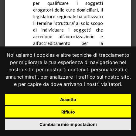
per qualificare i soggetti
erogatori delle cure domiciliari, il
legislatore regionale ha utilizzato
il termine “struttura” al solo scopo
di individuare i soggetti che
accedono all’autorizzazione e
all’accreditamento per la
prestazione di cure domiciliari.
Noi usiamo i cookies e altre tecniche di tracciamento
Del resto, la definizione di
per migliorare la tua esperienza di navigazione nel
struttura sarebbe coerente con
nostro sito, per mostrarti contenuti personalizzati e
quanto stabilito dalla Conferenza
annunci mirati, per analizzare il traffico sul nostro sito,
permanente per i rapporti tra lo
e per capire da dove arrivano i nostri visitatori.
Stato, le Regioni e Province
autonome di Trento e di Bolzano
nell’intesa del 4 agosto 2021,
Accetto
recante «Proposta di requisiti
Rifiuto
strutturali, tecnologici e
organizzativi minimi per
Cambia le mie impostazioni
l’autorizzazione all’esercizio e
requisiti ulteriori per