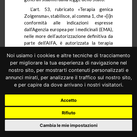
L’art. 53, rubricato «Terapia genica
Zolgensma», stabilisce, al comma 1, che «[i]n
conformità alle indicazioni espresse
dall’Agenzia europea per i medicinali (EMA),
nelle more dell’autorizzazione definitiva da
parte dell’AIFA, è autorizzata la terapia
genica “Zolgensma”, già inserita dall’AIFA
Noi usiamo i cookies e altre tecniche di tracciamento
nell’elenco dei medicinali erogabili a totale
per migliorare la tua esperienza di navigazione nel
carico del servizio sanitario nazionale ai
sensi del decreto legge 21 ottobre 1996, n.
nostro sito, per mostrarti contenuti personalizzati e
536, convertito dalla legge 23 dicembre
annunci mirati, per analizzare il traffico sul nostro sito,
1996, n. 648, per il trattamento dei lattanti
e per capire da dove arrivano i nostri visitatori.
e dei bambini affetti da atrofia muscolare
spinale (SMA) fino a 21 chilogrammi di peso,
Accetto
anche oltre i sei mesi di età. Ai relativi oneri
provvede a valere sulle risorse del capitolo
Rifiuto
413374 nella misura di 4.200 migliaia di
euro (Missione 13, Programma 1, capitolo
Cambia le mie impostazioni
413374)».