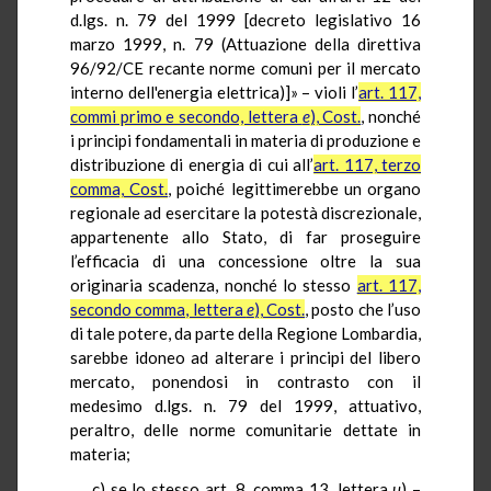
d.lgs. n. 79 del 1999 [decreto legislativo 16
marzo 1999, n. 79 (Attuazione della direttiva
96/92/CE recante norme comuni per il mercato
interno dell'energia elettrica)]» – violi l’
art. 117,
commi primo e secondo, lettera
e
), Cost.
, nonché
i principi fondamentali in materia di produzione e
distribuzione di energia di cui all’
art. 117, terzo
comma, Cost.
, poiché legittimerebbe un organo
regionale ad esercitare la potestà discrezionale,
appartenente allo Stato, di far proseguire
l’efficacia di una concessione oltre la sua
originaria scadenza, nonché lo stesso
art. 117,
secondo comma, lettera
e
), Cost.
, posto che l’uso
di tale potere, da parte della Regione Lombardia,
sarebbe idoneo ad alterare i principi del libero
mercato, ponendosi in contrasto con il
medesimo d.lgs. n. 79 del 1999, attuativo,
peraltro, delle norme comunitarie dettate in
materia;
c) se lo stesso art. 8, comma 13, lettera
u
) –