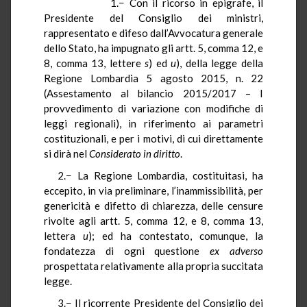
1.− Con il ricorso in epigrafe, il
Presidente del Consiglio dei ministri,
rappresentato e difeso dall’Avvocatura generale
dello Stato, ha impugnato gli artt. 5, comma 12, e
8, comma 13, lettere
s
)
ed
u
), della legge della
Regione Lombardia 5 agosto 2015, n. 22
(Assestamento al bilancio 2015/2017 – I
provvedimento di variazione con modifiche di
leggi regionali), in riferimento ai parametri
costituzionali, e per i motivi, di cui direttamente
si dirà nel
Considerato in diritto
.
2.− La Regione Lombardia, costituitasi, ha
eccepito, in via preliminare, l’inammissibilità, per
genericità e difetto di chiarezza, delle censure
rivolte agli artt. 5, comma 12, e 8, comma 13,
lettera
u
); ed ha contestato, comunque, la
fondatezza di ogni questione
ex adverso
prospettata relativamente alla propria succitata
legge.
3.− Il ricorrente Presidente del Consiglio dei