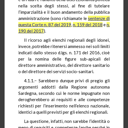
nella scelta degli stessi, al fine di tutelare
l’imparzialità e il buon andamento della pubblica
amministrazione (sono richiamate le
sentenze di
questa Corte n. 87 del 2019
,
n. 159 del 2018
e
n.
190 del 2017
).
Il ricorso agli elenchi regionali degli idonei,
invece, potrebbe ritenersi ammesso nei soli limiti
indicati dallo stesso d.lgs. n. 171 del 2016, cioè
per la nomina delle figure sub-apicali del
direttore amministrativo, del direttore sanitario
o del direttore dei servizi socio-sanitari.
4.1.1.− Sarebbero dunque privi di pregio gli
argomenti addotti dalla Regione autonoma
Sardegna, secondo cui le norme impugnate non
derogherebbero ai requisiti e alle competenze
richiesti per l’inserimento nell’elenco nazionale,
identici a quelli previsti per gli elenchi regionali.
La questione, infatti, non sarebbe l’identità o
meno di requisiti e competenze (anche perché in