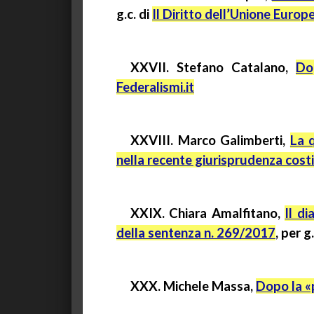
g.c.
di
Il Diritto dell’Unione Europ
XXVII. Stefano Catalano,
Do
Federalismi.it
XXVIII.
Marco Galimberti,
La q
nella recente giurisprudenza cost
XXIX. Chiara Amalfitano,
Il di
della sentenza n. 269/2017
, per
g.
XXX. Michele Massa,
Dopo la «p