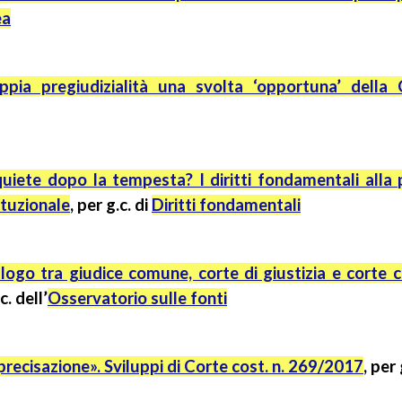
ea
ppia pregiudizialità una svolta ‘opportuna’ della 
uiete dopo la tempesta? I diritti fondamentali alla 
ituzionale
, per
g.c.
di
Diritti fondamentali
alogo tra giudice comune, corte di giustizia e corte 
c.
dell’
Osservatorio sulle fonti
recisazione». Sviluppi di Corte cost. n. 269/2017
,
per 