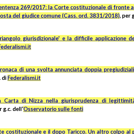
entenza 269/2017: la Corte costituzionale di fronte al
isposta del giudice comune (Cass. ord. 3831/2018)
, per
g
'triangolo giurisdizionale' e la difficile applicazion
Federalismi.it
ronaca di una svolta annunciata doppia pregiudiziali
.
di
Federalismi.it
a Carta di Nizza nella giurisprudenza di legittimi
er
g.c.
dell’
Osservatorio sulle fonti
e costituzionale e il dopo Taricco. Un altro colpo al p