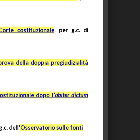
Corte costituzionale
, per
g.c.
di
prova della doppia pregiudizialità
costituzionale dopo l’
obiter
dictum
g.c. dell’
Osservatorio sulle fonti