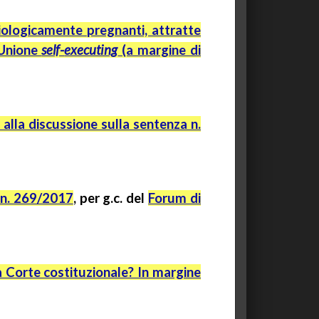
siologicamente pregnanti, attratte
’Unione
self-
executing
(a margine di
 alla discussione sulla sentenza n.
a n. 269/2017
,
per
g.c.
del
Forum di
la Corte costituzionale? In margine