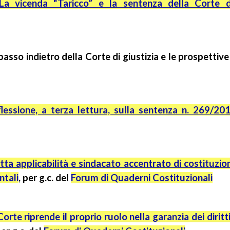
La vicenda "Taricco” e la sentenza della Corte d
l passo indietro della Corte di giustizia e le prospetti
flessione, a terza lettura, sulla sentenza n. 269/20
tta applicabilità e sindacato accentrato di costituzion
ntali
,
per
g.c.
del
Forum di Quaderni Costituzionali
Corte riprende il proprio ruolo nella garanzia dei diritt