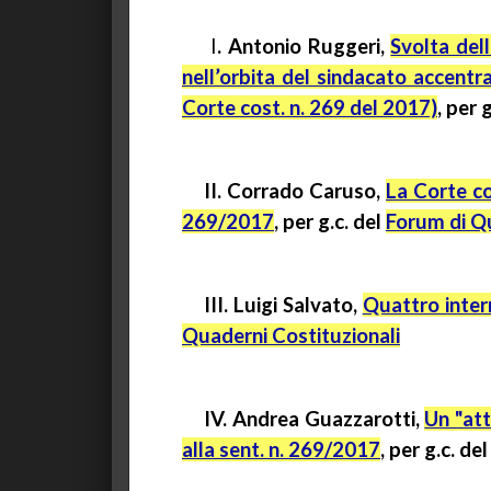
I
. Antonio Ruggeri,
Svolta del
nell’orbita del sindacato accentr
Corte cost. n. 269 del 2017)
, per
g
II. Corrado Caruso,
La Corte co
269/2017
,
per
g.c.
del
Forum di Qu
III. Luigi Salvato,
Quattro interr
Quaderni Costituzionali
IV. Andrea
Guazzarotti
,
Un "att
alla sent. n. 269/2017
,
per
g.c.
de