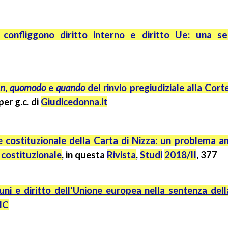
confliggono diritto interno e diritto Ue: una s
n
,
quomodo
e
quando
del rinvio pregiudiziale alla Cort
 per
g.c.
di
Giudicedonna.it
re costituzionale della Carta di Nizza: un problema a
 costituzionale
, in questa
Rivista
,
Studi
2018/II
, 377
uni e diritto dell'Unione europea nella sentenza dell
IC