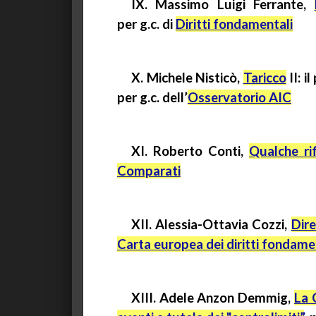
IX.
Massimo Luigi Ferrante,
per
g.c.
di
Diritti fondamentali
X.
Michele Nisticò,
Taricco
II: i
per
g.c.
dell’
Osservatorio AIC
XI. Roberto Conti,
Qualche ri
Comparati
XII. Alessia-Ottavia Cozzi,
Dire
Carta europea dei diritti fondame
XIII. Adele
Anzon
Demmig
,
La 