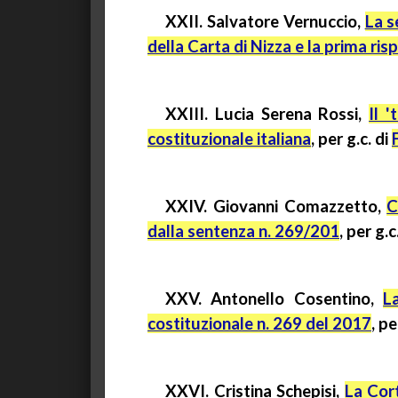
XXII.
Salvatore
Vernuccio
,
La s
della Carta di Nizza e la prima r
XXIII. Lucia Serena Rossi,
Il 
costituzionale italiana
, per
g.c.
di
XXIV. Giovanni
Comazzetto
,
C
dalla sentenza n. 269/201
, per
g.c
XXV. Antonello Cosentino,
L
costituzionale n. 269 del 2017
, p
XXVI. Cristina
Schepisi
,
La Cort