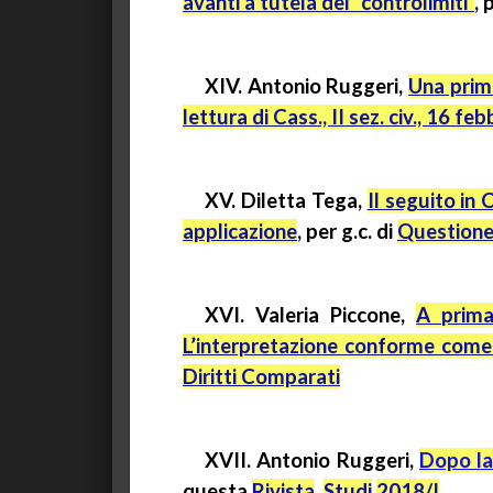
avanti a tutela dei "controlimiti”
,
XIV. Antonio Ruggeri,
Una prima
lettura di Cass., II sez. civ., 16 
XV. Diletta Tega,
Il seguito in
applicazione
,
per
g.c.
di
Questione 
XVI. Valeria Piccone,
A prima
L’interpretazione conforme come
Diritti Comparati
XVII. Antonio Ruggeri,
Dopo l
questa
Rivista
,
Studi
2018/I