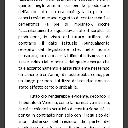
quanto negli anni in cui per la produzione
dell’acido solforico era impiegata la pirite, le
ceneri residue erano oggetto di conferimenti ai
cementifici «a piè di impianto», sicché
l’accantonamento riguardava solo il surplus di
produzione, in vista del futuro utilizzo. Al
contrario, il dato fattuale –puntualmente
recepito dal legislatore che, nella norma
censurata, menziona «stabilimenti dismessi» ed
«aree industriali e non» – dal quale emerge che
tale accantonamento è assai risalente nel tempo
(di almeno trent’anni), dimostrerebbe come, per
un lungo periodo, l’utilizzo del residuo non sia
stato affatto certo o probabile.
Tutto ciò renderebbe evidente, secondo il
Tribunale di Venezia, come la normativa interna,
di cui si chiede lo scrutinio di costituzionalità, si
ponga in contrasto non solo con il requisito del
«non disfarsi» del residuo da parte del
produttore originario – il che avviene se il