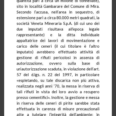
quantità pari a circa un milione di tonnellate),
sito in località
Gambarare
del Comune di Mira.
Secondo l’accusa, nell’area in sequestro, di
estensione pari a circa 80.000 metri quadrati, la
società Veneta Mineraria S.p.A. (di cui uno dei
due imputati risultava all’epoca legale
rappresentante) e la ditta individuale
appaltatrice dei lavori di movimentazione e
carico delle ceneri (il cui titolare è l’altro
imputato) avrebbero effettuato attività di
gestione di rifiuti pericolosi in assenza di
autorizzazione, ovvero sulla base di
un’autorizzazione scaduta, in violazione dell’art.
57 del d.lgs. n. 22 del 1997, in particolare
«espletando, su tale discarica non più attiva,
realizzata negli anni ’70, la messa in riserva di
tali rifiuti in vista del loro avvio a recupero
presso cementifici». Inoltre, la gestione e messa
in riserva delle ceneri di pirite sarebbe stata
effettuata in carenza di misure precauzionali
atte a tutelare l’integrità dell’ambiente; in