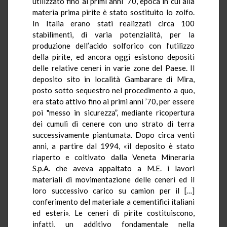
utilizzato fino ai primi anni ’70, epoca in cui alla
materia prima pirite è stato sostituito lo zolfo.
In Italia erano stati realizzati circa 100
stabilimenti, di varia potenzialità, per la
produzione dell’acido solforico con l’utilizzo
della pirite, ed ancora oggi esistono depositi
delle relative ceneri in varie zone del Paese. Il
deposito sito in località
Gambarare
di Mira,
posto sotto sequestro nel procedimento a quo,
era stato attivo fino ai primi anni ’70, per essere
poi "messo in sicurezza”, mediante ricopertura
dei cumuli di cenere con uno strato di terra
successivamente piantumata. Dopo circa venti
anni, a partire dal 1994, «il deposito è stato
riaperto e coltivato dalla Veneta Mineraria
S.p.A. che aveva appaltato a M.E. i lavori
materiali di movimentazione delle ceneri ed il
loro successivo carico su camion per il […]
conferimento del materiale a cementifici italiani
ed esteri». Le ceneri di pirite costituiscono,
infatti, un additivo fondamentale nella