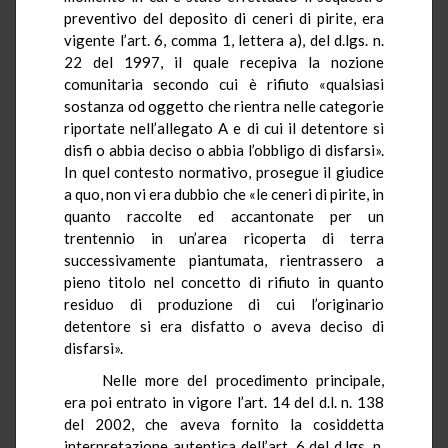
preventivo del deposito di ceneri di pirite, era
vigente l’art. 6, comma 1, lettera a), del d.lgs. n.
22 del 1997, il quale recepiva la nozione
comunitaria secondo cui è rifiuto «qualsiasi
sostanza od oggetto che rientra nelle categorie
riportate nell’allegato A e di cui il detentore si
disfi o abbia deciso o abbia l’obbligo di disfarsi».
In quel contesto normativo, prosegue il giudice
a quo, non vi era dubbio che «le ceneri di pirite, in
quanto raccolte ed accantonate per un
trentennio in un’area ricoperta di terra
successivamente piantumata, rientrassero a
pieno titolo nel concetto di rifiuto in quanto
residuo di produzione di cui l’originario
detentore si era disfatto o aveva deciso di
disfarsi».
Nelle more del procedimento principale,
era poi entrato in vigore l’art. 14 del d.l. n. 138
del 2002, che aveva fornito la cosiddetta
interpretazione autentica dell’art. 6 del d.lgs. n.