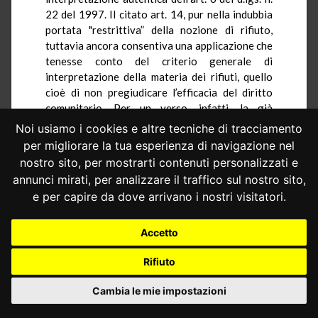
22 del 1997. Il citato art. 14, pur nella indubbia
portata "restrittiva” della nozione di rifiuto,
tuttavia ancora consentiva una applicazione che
tenesse conto del criterio generale di
interpretazione della materia dei rifiuti, quello
cioè di non pregiudicare l’efficacia del diritto
comunitario. Per un verso, infatti, la già
evidenziata notevole distanza temporale tra il
Noi usiamo i cookies e altre tecniche di tracciamento
momento di produzione delle ceneri di pirite e
per migliorare la tua esperienza di navigazione nel
quello del loro impiego in un diverso ciclo
nostro sito, per mostrarti contenuti personalizzati e
produttivo portava a ritenere che tale residuo
annunci mirati, per analizzare il traffico sul nostro sito,
fosse stato sottoposto – tramite deposito al
e per capire da dove arrivano i nostri visitatori.
suolo e copertura con strato di terreno
piantumato – ad «attività di smaltimento o di
recupero», e dunque rientrasse nella nozione di
Accetto
rifiuto di cui al comma 1 del richiamato art. 14.
Rifiuto
Per altro verso, il comma 2 del medesimo art. 14
richiedeva, ai fini della configurabilità del
Cambia le mie impostazioni
sottoprodotto, che i materiali residuali di
produzione (o di consumo) potessero essere e