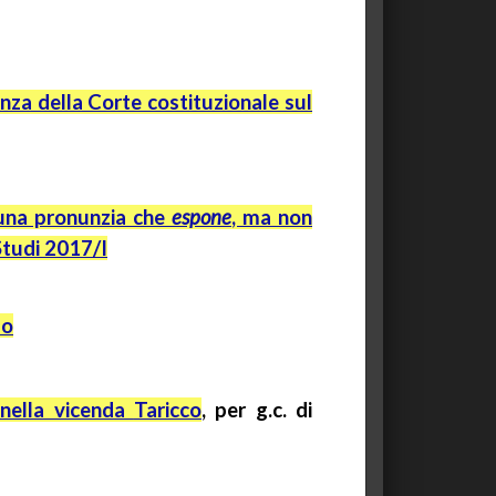
anza della Corte costituzionale sul
 una pronunzia che
espone
, ma non
Studi 2017/I
fo
E nella vicenda
Taricco
, per
g.c.
di