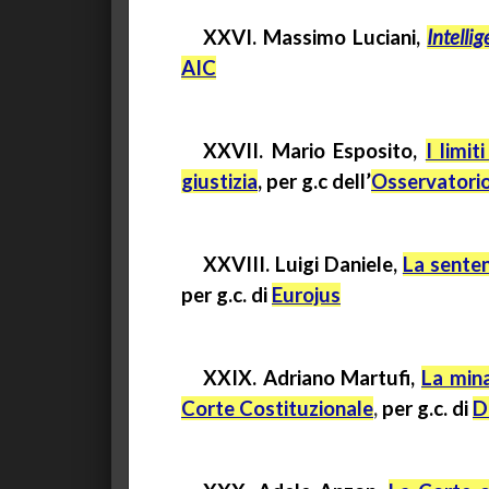
XXVI. Massimo Luciani,
Intelli
AIC
XXVII. Mario Esposito,
I limi
giustizia
, per
g.c
dell’
Osservatori
XXVIII. Luigi Daniele,
La sente
per
g.c.
di
Eurojus
XXIX. Adriano Martufi,
La mina
Corte Costituzionale
,
per
g.c.
di
D