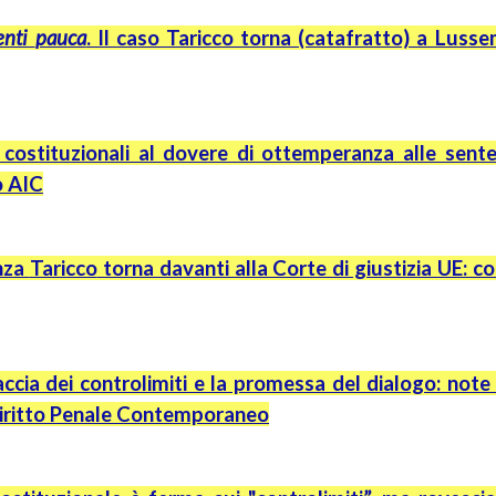
genti
pauca
. Il caso
Taricco
torna (catafratto) a Luss
ti costituzionali al dovere di ottemperanza alle sent
o AIC
nza
Taricco
torna davanti alla Corte di giustizia UE: c
ccia dei controlimiti e la promessa del dialogo: note 
iritto Penale Contemporaneo