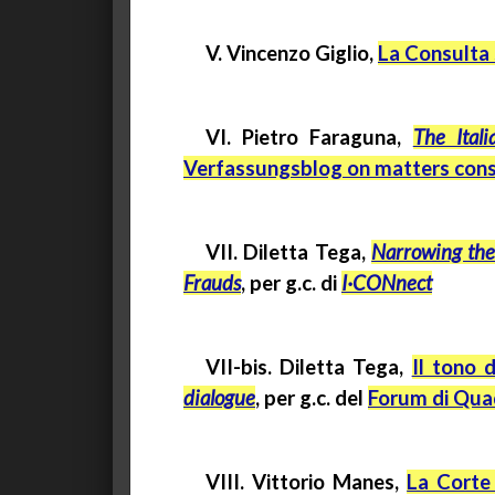
V. Vincenzo Giglio,
La Consulta
VI. Pietro
Faraguna
,
The
Itali
Verfassungsblog
on
matters
cons
VII.
Diletta
Tega
,
Narrowing the 
Frauds
, per
g.c
. di
I·CONnect
VII-bis. Diletta Tega,
Il tono 
dialogue
, per
g.c.
del
Forum di Quad
VIII. Vittorio Manes,
La Corte