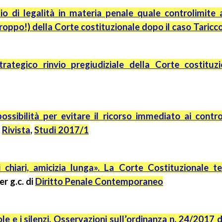
ipio di legalità in materia penale quale
controlimite
a
troppo!) della Corte costituzionale dopo il caso
Taricc
trategico rinvio pregiudiziale della Corte costitu
possibilità per evitare il ricorso immediato ai contro
a
Rivista
,
Studi 2017/1
i chiari, amicizia lunga». La Corte Costituzionale t
er
g.c.
di
Diritto Penale Contemporaneo
le e i silenzi. Osservazioni sull’ordinanza n. 24/2017 