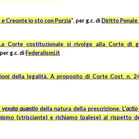
 e Creonte io sto con Porzia
”
,
per
g.c.
di
Diritto Penal
La Corte costituzionale si rivolge alla Corte di gi
 per
g.c.
di
Federalismi.it
ioni della legalità. A proposito di Corte
Cost
. n. 
a
vexata
quæstio
della natura della prescrizione. L’
actio
nismo
(strisciante) e richiamo (palese) al rispetto de