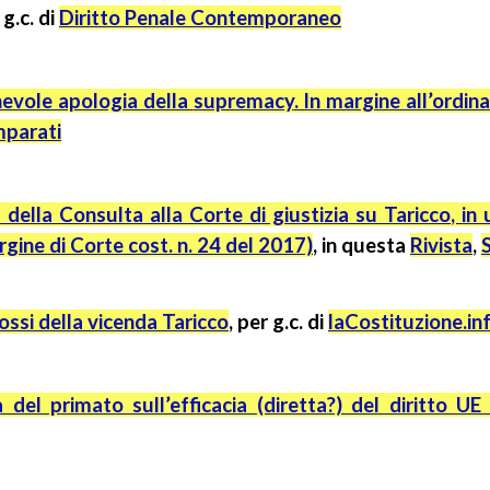
r
g.c.
di
Diritto Penale Contemporaneo
evole apologia della
supremacy
. In margine all’ordin
mparati
della Consulta alla Corte di giustizia su
Taricco
, in
argine di Corte
cost
. n. 24 del 2017)
,
in questa
Rivista
,
ossi della vicenda Taricco
, per g.c. di
laCostituzione.in
 del primato sull’efficacia (diretta?) del diritto U