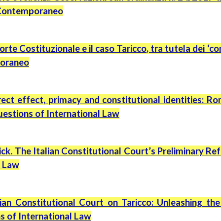
 Contemporaneo
orte Costituzionale e il caso
Taricco
, tra tutela dei ‘c
poraneo
rect effect, primacy and constitutional identities:
uestions of International Law
ick. The Italian Constitutional Court’s Preliminary Re
l Law
lian Constitutional Court on
Taricco
: Unleashing the
s of International Law