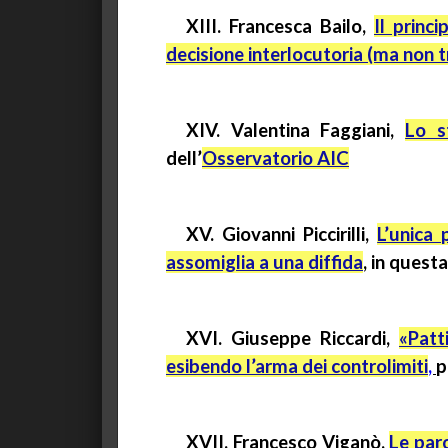
XIII. Francesca Bailo,
Il princ
decisione interlocutoria (ma non 
XIV. Valentina
Faggiani
,
Lo s
dell’
Osservatorio AIC
XV. Giovanni Piccirilli,
L’unica 
assomiglia a una diffida
,
in quest
XVI. Giuseppe Riccardi
,
«Patt
esibendo l’arma dei controlimiti
,
p
XVII. Francesco Viganò
,
Le paro