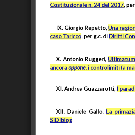
Costituzionale n. 24 del 2017
, pe
IX. Giorgio
Repetto
,
Una ragion
caso
Taricco
, per
g.c.
di
Diritti Co
X. Antonio Ruggeri,
Ultimatum 
ancora
oppone
, i controlimiti (a m
XI. Andrea Guazzarotti,
I parad
XII. Daniele Gallo,
La primazia
SIDIblog