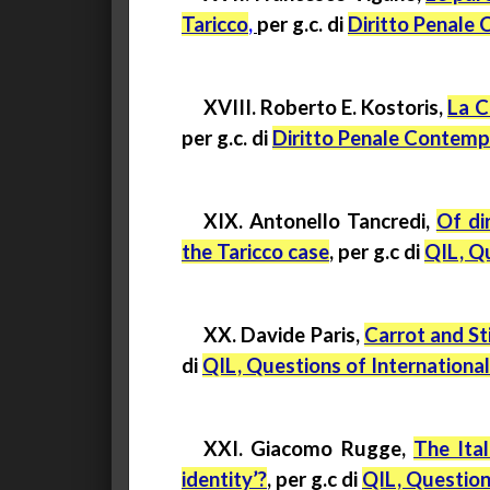
Taricco
,
per
g.c.
di
Diritto Penale
XVIII. Roberto E.
Kostoris
,
La C
per
g.c.
di
Diritto Penale Contem
XIX.
Antonello
Tancredi
,
Of di
the
Taricco
case
, per
g.c
di
QIL, Q
XX.
Davide
Paris,
Carrot and St
di
QIL, Questions of Internationa
XXI.
Giacomo
Rugge
,
The Ita
identity’?
,
per
g.c
di
QIL, Question