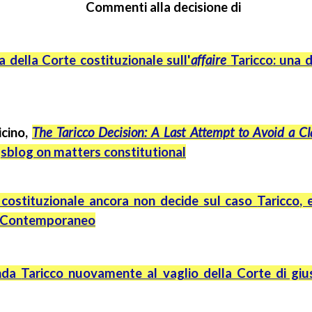
Commenti alla decisione di
a della Corte costituzionale sull'
affaire
Taricco
: una 
icino
,
The
Taricco
Decision: A Last Attempt to Avoid a C
sblog
on matters constitutional
 costituzionale ancora non decide sul caso
Taricco
, 
e Contemporaneo
enda
Taricco
nuovamente al vaglio della Corte di giust