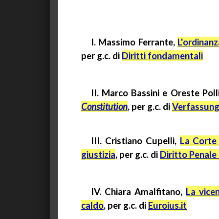
I. Massimo Ferrante,
L'ordinanz
per
g.c.
di
Diritti fondamentali
II. Marco
Bassini
e
Oreste
Poll
Constitution
, per
g.c
. di
Verfassung
III. Cristiano Cupelli,
La Corte
giustizia
, per
g.c.
di
Diritto Penal
IV. Chiara Amalfitano,
La vic
caldo
, per
g.c.
di
Euroius.it