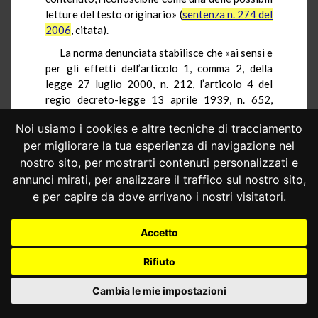
letture del testo originario» (
sentenza n. 274 del
2006
, citata).
La norma denunciata stabilisce che «ai sensi e
per gli effetti dell’articolo 1, comma 2, della
legge 27 luglio 2000, n. 212, l’articolo 4 del
regio decreto-legge 13 aprile 1939, n. 652,
convertito, con modificazioni, dalla legge 11
Noi usiamo i cookies e altre tecniche di tracciamento
agosto 1939, n. 1249, limitatamente alle
per migliorare la tua esperienza di navigazione nel
centrali elettriche, si interpreta nel senso che i
fabbricati e le costruzioni stabili sono costituiti
nostro sito, per mostrarti contenuti personalizzati e
dal suolo e dalle parti ad esso strutturalmente
annunci mirati, per analizzare il traffico sul nostro sito,
connesse, anche in via transitoria, cui possono
e per capire da dove arrivano i nostri visitatori.
accedere, mediante qualsiasi mezzo di unione,
parti mobili allo scopo di realizzare un unico
Accetto
bene complesso. Pertanto, concorrono alla
determinazione della rendita catastale, ai sensi
Rifiuto
dell’articolo 10 del citato regio decreto-legge,
gli elementi costitutivi degli opifici e degli altri
Cambia le mie impostazioni
immobili costruiti per le speciali esigenze
dell’attività industriale di cui al periodo