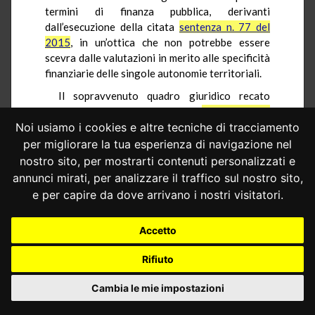
termini di finanza pubblica, derivanti
dall’esecuzione della citata
sentenza n. 77 del
2015
, in un’ottica che non potrebbe essere
scevra dalle valutazioni in merito alle specificità
finanziarie delle singole autonomie territoriali.
Il sopravvenuto quadro giuridico recato
anche dalle sentenze della Corte
n. 77 del 2015
e
n. 154 del 2017
imporrebbe quindi, secondo la
Noi usiamo i cookies e altre tecniche di tracciamento
difesa erariale, una nuova definizione dei
per migliorare la tua esperienza di navigazione nel
complessivi rapporti finanziari tra lo Stato e la
nostro sito, per mostrarti contenuti personalizzati e
Regione autonoma Sardegna e, a tal proposito,
annunci mirati, per analizzare il traffico sul nostro sito,
il legislatore sarebbe intervenuto medio
e per capire da dove arrivano i nostri visitatori.
tempore con l’art. 1, comma 851, della legge n.
205 del 2017.
Accetto
Secondo il Presidente del Consiglio dei
ministri la disposizione impugnata sarebbe
Rifiuto
espressione del contemperamento dell’esigenza
del coordinamento della finanza pubblica con il
Cambia le mie impostazioni
rispetto del principio della leale collaborazione: