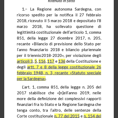
Ritenuto in fatto
1.− La Regione autonoma Sardegna, con
ricorso spedito per la notifica il 27 febbraio
2018, ricevuto il 5 marzo 2018 e depositato l’8
marzo 2018, ha sollevato questione di
legittimità costituzionale dell’articolo 1, comma
851, della legge 27 dicembre 2017, n. 205,
recante «Bilancio di previsione dello Stato per
l’anno finanziario 2018 e bilancio pluriennale
per il triennio2018-2020», per violazione degli
articoli 3
,
5
,
116
,
117
e
136
della Costituzione e
degli
artt. 7 e 8 della legge costituzionale 26
febbraio 1948, n. 3, recante «Statuto speciale
per la Sardegna»
.
L’art. 1, comma 851, della legge n. 205 del
2017 stabilisce che «[n]
ell’anno
2019, nelle
more della definizione dei complessivi rapporti
finanziari fra lo Stato e la Regione Sardegna che
tenga conto, tra l’altro, delle sentenze della
Corte costituzionale
n. 77 del 2015
e
n. 154 del