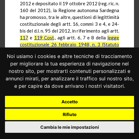
2012 e depositato il 19 ottobre 2012 (reg. ric. n.
160 del 2012), la Regione autonoma Sardegna
ha promosso, tra le altre, questioni di legittimità
costituzionale degli artt. 16, commi 3 e 4, e 24-
bis del d.l. n. 95 del 2012, in riferimento agli artt.
117
e
119 Cost
., agli artt. 6, 7 e 8 della
legge
costituzionale 26 febbraio 1948, n. 3 (Statuto
speciale per la Sardegna)
e al
principio di leale
Noi usiamo i cookies e altre tecniche di tracciamento
collaborazione
.
per migliorare la tua esperienza di navigazione nel
Con riguardo all’art. 16, comma 3, la
nostro sito, per mostrarti contenuti personalizzati e
ricorrente premette che lo Stato non ha ancora
annunci mirati, per analizzare il traffico sul nostro sito,
provveduto a conferire piena attuazione all’art.
e per capire da dove arrivano i nostri visitatori.
8 dello statuto, che ha rideterminato le forme di
compartecipazione della Regione Sardegna ai
Accetto
tributi erariali. Il contributo richiesto appare
perciò lesivo, secondo la ricorrente, dell’art. 8
Rifiuto
dello statuto e del principio di leale
collaborazione, non potendo lo Stato operare
Cambia le mie impostazioni
accantonamenti prima di avere adempiuto ai
propri obblighi.