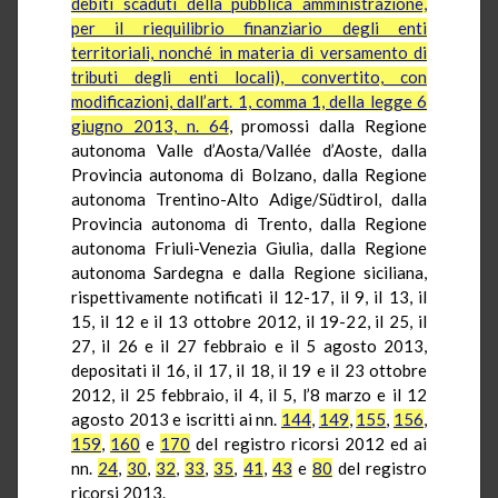
debiti scaduti della pubblica amministrazione,
per il riequilibrio finanziario degli enti
territoriali, nonché in materia di versamento di
tributi degli enti locali), convertito, con
modificazioni, dall’art. 1, comma 1, della legge 6
giugno 2013, n. 64
, promossi dalla Regione
autonoma Valle d’Aosta/Vallée d’Aoste, dalla
Provincia autonoma di Bolzano, dalla Regione
autonoma Trentino-Alto Adige/Südtirol, dalla
Provincia autonoma di Trento, dalla Regione
autonoma Friuli-Venezia Giulia, dalla Regione
autonoma Sardegna e dalla Regione siciliana,
rispettivamente notificati il 12-17, il 9, il 13, il
15, il 12 e il 13 ottobre 2012, il 19-22, il 25, il
27, il 26 e il 27 febbraio e il 5 agosto 2013,
depositati il 16, il 17, il 18, il 19 e il 23 ottobre
2012, il 25 febbraio, il 4, il 5, l’8 marzo e il 12
agosto 2013 e iscritti ai nn.
144
,
149
,
155
,
156
,
159
,
160
e
170
del registro ricorsi 2012 ed ai
nn.
24
,
30
,
32
,
33
,
35
,
41
,
43
e
80
del registro
ricorsi 2013.