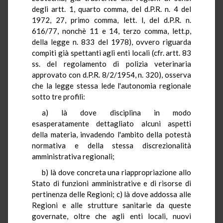
degli artt. 1, quarto comma, del d.P.R. n. 4 del
1972, 27, primo comma, lett. l, del d.P.R. n.
616/77, nonchè 11 e 14, terzo comma, lett.p,
della legge n. 833 del 1978), ovvero riguarda
compiti già spettanti agli enti locali (cfr. artt. 83
ss. del regolamento di polizia veterinaria
approvato con d.P.R. 8/2/1954, n. 320), osserva
che la legge stessa lede l'autonomia regionale
sotto tre profili:
a) là dove disciplina in modo
esasperatamente dettagliato alcuni aspetti
della materia, invadendo l'ambito della potestà
normativa e della stessa discrezionalità
amministrativa regionali;
b) là dove concreta una riappropriazione allo
Stato di funzioni amministrative e di risorse di
pertinenza delle Regioni; c) là dove addossa alle
Regioni e alle strutture sanitarie da queste
governate, oltre che agli enti locali, nuovi