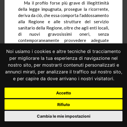
Ma il profilo forse più grave di illegittimità
della legge impugnata, prosegue la ricorrente,
deriva da ciò, che essa comporta l'addossamento
alla Regione e alle strutture del servizio
sanitario della Regione, oltre che agli enti locali,
di nuovi gravosissimi oneri, senza
contemporaneamente provvedere adeguate
risorse: con ciò violando l'art.81, comma quarto,
Noi usiamo i cookies e altre tecniche di tracciamento
della Costituzione, e ledendo l'autonomia
per migliorare la tua esperienza di navigazione nel
finanziaria della Regione.
nostro sito, per mostrarti contenuti personalizzati e
In particolare, la legge, ad avviso della
annunci mirati, per analizzare il traffico sul nostro sito,
ricorrente, pone oneri a carico diretto della
e per capire da dove arrivano i nostri visitatori.
Regione (contributi per la realizzazione degli
interventi di competenza dei Comuni: art. 3,
comma secondo; formazione e attuazione del
Accetto
programma di prevenzione del randagismo: art.
Rifiuto
3, commi terzo e quarto; indennizzo agli
agricoltori: art. 3, comma quinto); pone oneri a
Cambia le mie impostazioni
carico delle strutture sanitarie pubbliche, che
gravano in definitiva sulla Regione quanto al