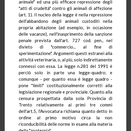
animale" ed una più efficace repressione degli
"atti di crudeltà" contro gli animali di affezione
(art. 1). Il nucleo della legge è nella repressione
dell'abbandono degli animali custoditi nella
propria abitazione (ad esempio, in occasione
delle vacanze), nell'inasprimento della sanzione
penale prevista dall'art. 727 cod. pen., nel
divieto di "commercio... al fine di
sperimentazione". Argomenti questi estranei alla
attività veterinaria, o, al più, solo indirettamente
connessi con essa. La legge n.281 del 1991 è
perciò solo in parte una legge-quadro; e
comunque - per quanto essa è legge quadro -
pone "limiti" costituzionalmente corretti alla
legislazione regionale e provinciale. Quanto alla
censura prospettata dalla sola Provincia di
Trento relativamente ai primi tre commi
dell'art.5, l'Avvocatura richiama quanto detto in
ordine al primo motivo circa la non
riconducibilità delle norme in esame alla materia
della "zootecnia".