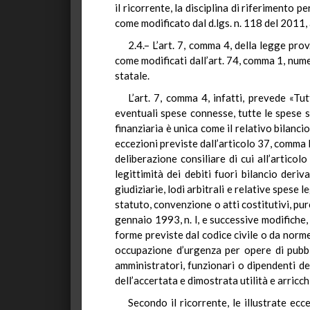
il ricorrente, la disciplina di riferimento
come modificato dal d.lgs. n. 118 del 2011
2.4.–
L’art. 7, comma 4, della legge prov
come modificati dall’art. 74, comma 1, numer
statale.
L’art. 7, comma 4, infatti, prevede «Tut
eventuali spese connesse, tutte le spese s
finanziaria è unica come il relativo bilanci
eccezioni previste dall’articolo 37, comma l»
deliberazione consiliare di cui all’articol
legittimità dei debiti fuori bilancio deri
giudiziarie, lodi arbitrali e relative spese l
statuto, convenzione o atti costitutivi, pur
gennaio 1993, n. l, e successive modifiche, 
forme previste dal codice civile o da norme s
occupazione d’urgenza per opere di pubbli
amministratori, funzionari o dipendenti dell’
dell’accertata e dimostrata utilità e arricc
Secondo il ricorrente, le illustrate ecc