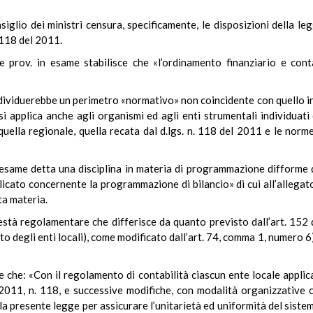
iglio dei ministri censura, specificamente, le disposizioni della l
 118 del 2011.
ge prov. in esame stabilisce che «l’ordinamento finanziario e conta
ndividuerebbe un perimetro «normativo» non coincidente con quello indi
 si applica anche agli organismi ed agli enti strumentali individuat
quella regionale, quella recata dal d.lgs. n. 118 del 2011 e le nor
 esame detta una disciplina in materia di programmazione difforme da
icato concernente la programmazione di bilancio» di cui all’allegato
ta materia.
està regolamentare che differisce da quanto previsto dall’art. 152 
o degli enti locali), come modificato dall’art. 74, comma 1, numero 6),
e che: «Con il regolamento di contabilità ciascun ente locale applica 
2011, n. 118, e successive modifiche, con modalità organizzative co
la presente legge per assicurare l’unitarietà ed uniformità del siste