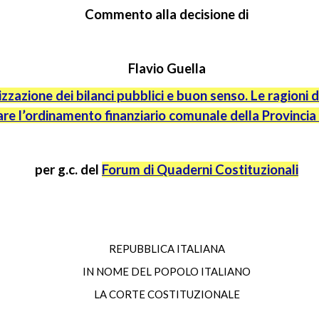
Commento alla decisione di
Flavio
Guella
izzazione dei bilanci pubblici e buon senso. Le ragioni 
re l’ordinamento finanziario comunale della Provincia
per
g.c.
del
Forum di Quaderni Costituzionali
REPUBBLICA ITALIANA
IN NOME DEL POPOLO ITALIANO
LA CORTE COSTITUZIONALE