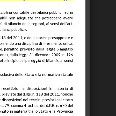
iplina contabile dei bilanci pubblici, ed in
ontabili non adeguate che potrebbero avere
di bilancio delle regioni, ai sensi dell’art.
ilanci pubblici».
n. 118 del 2011, e delle norme presupposte e
fornendo una disciplina di riferimento unica,
me, peraltro, previsto dalla legge 5 maggio
zione), dalla legge 31 dicembre 2009, n. 196
l principio del pareggio di bilancio ai sensi
sclusiva dello Stato e la normativa statale
recettizio, le disposizioni in materia di
i, previste dal d.lgs. n. 118 del 2011, nonché
 disposizioni nei termini previsti dal citato
rt. 79, comma 4-octies, del d.P.R. n. 670 del
nuto in materia tra lo Stato e la Provincia