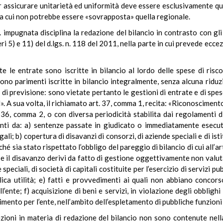
 per assicurare unitarietà ed uniformità deve essere esclusivamente qu
, a cui non potrebbe essere «sovrapposta» quella regionale.
. impugnata disciplina la redazione del bilancio in contrasto con gli
i 5) e 11) del d.lgs. n. 118 del 2011, nella parte in cui prevede ecce
te le entrate sono iscritte in bilancio al lordo delle spese di risco
ono parimenti iscritte in bilancio integralmente, senza alcuna riduz
o di previsione: sono vietate pertanto le gestioni di entrate e di spese
. A sua volta, il richiamato art. 37, comma 1, recita: «Riconoscimento d
o 36, comma 2, o con diversa periodicità stabilita dai regolamenti di
vanti da: a) sentenze passate in giudicato o immediatamente esecut
egali; b) copertura di disavanzi di consorzi, di aziende speciali e di isti
ché sia stato rispettato l’obbligo del pareggio di bilancio di cui all’
e il disavanzo derivi da fatto di gestione oggettivamente non valutabi
peciali, di società di capitali costituite per l’esercizio di servizi pu
ca utilità; e) fatti e provvedimenti ai quali non abbiano concorso,
ente; f) acquisizione di beni e servizi, in violazione degli obblighi d
himento per l’ente, nell’ambito dell’espletamento di pubbliche funzioni
ezioni in materia di redazione del bilancio non sono contenute nella