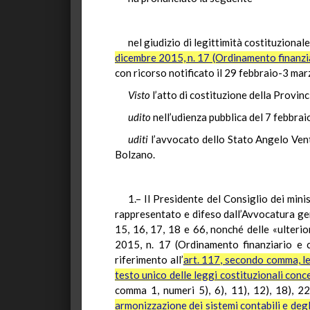
nel giudizio di legittimità costituzionale
dicembre 2015, n. 17 (Ordinamento finanzia
con ricorso notificato il 29 febbraio-3 ma
Visto
l’atto di costituzione della Provin
udito
nell’udienza pubblica del 7 febbrai
uditi
l’avvocato dello Stato Angelo Ventu
Bolzano.
1.– Il Presidente del Consiglio dei mini
rappresentato e difeso dall’Avvocatura gene
15, 16, 17, 18 e 66, nonché delle «ulteri
2015, n. 17 (Ordinamento finanziario e 
riferimento all’
art. 117, secondo comma, le
testo unico delle leggi costituzionali conc
comma 1, numeri 5), 6), 11), 12), 18), 22
armonizzazione dei sistemi contabili e degli