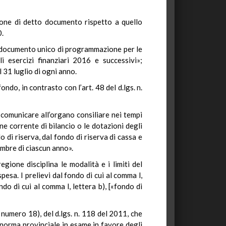
ione di detto documento rispetto a quello
0.
 il documento unico di programmazione per le
 esercizi finanziari 2016 e successivi»;
 31 luglio di ogni anno.
ondo, in contrasto con l’art. 48 del d.lgs. n.
a comunicare all’organo consiliare nei tempi
one corrente di bilancio o le dotazioni degli
o di riserva, dal fondo di riserva di cassa e
embre di ciascun anno».
egione disciplina le modalità e i limiti del
spesa. I prelievi dal fondo di cui al comma l,
ndo di cui al comma l, lettera b), [«fondo di
, numero 18), del d.lgs. n. 118 del 2011, che
a norma provinciale in esame in favore degli