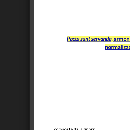
Pacta
sunt
servanda
, armon
normalizza
composta
dai signori: