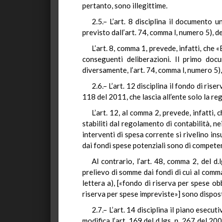
pertanto, sono illegittime.
2.5.–
L’art. 8 disciplina il documento 
previsto dall’art. 74, comma l, numero 5), de
L’art. 8, comma 1, prevede, infatti, che
conseguenti deliberazioni. Il primo doc
diversamente, l’art. 74, comma l, numero 5)
2.6.–
L’art. 12 disciplina il fondo di rise
118 del 2011, che lascia all’ente solo la re
L’art. 12, al comma 2, prevede, infatti,
stabiliti dal regolamento di contabilità, ne
interventi di spesa corrente si rivelino ins
dai fondi spese potenziali sono di compete
Al contrario, l’art. 48, comma 2, del d.
prelievo di somme dai fondi di cui al comma l
lettera a), [«fondo di riserva per spese obb
riserva per spese impreviste»] sono dispost
2.7.–
L’art. 14 disciplina il piano esecut
modifica l’art. 169 del d.lgs. n. 267 del 2