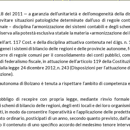
118 del 2011 ‒ a garanzia dell’unitarietà e dell’omogeneità della disc
r evitare situazioni patologiche determinate dall’uso di regole c
e – disciplina l’armonizzazione dei sistemi contabili e degli schemi 
iserva alla potestà esclusiva statale la materia «armonizzazione dei b
nell’art. 117 Cost. e della disciplina attuativa contenuta nel d.lgs. 
ogenei i sistemi di bilancio delle regioni e delle provincie autonome, 
porre di regole comuni per il consolidamento dei conti pubblici, co
i federalismo fiscale, in attuazione dell’articolo 119 della Costitu
dalla legge 24 dicembre 2012, n. 243 (Disposizioni per l’attuazione de
uzione).
autonoma di Bolzano è tenuta a rispettare l’ambito di competenza e
obbligo di recepire con propria legge, mediante rinvio formale 
schemi di bilancio delle regioni, degli enti locali e dei loro organism
i, in modo da consentire l’operatività e l’applicazione delle predette
uto ordinario, posticipati di un anno, secondo quanto previsto, dall’a
to il contenuto di uno specifico accordo del medesimo tenore interve