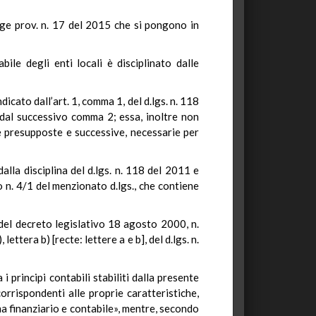
egge prov. n. 17 del 2015 che si pongono in
bile degli enti locali è disciplinato dalle
cato dall’art. 1, comma 1, del d.lgs. n. 118
i dal successivo comma 2; essa, inoltre non
me presupposte e successive, necessarie per
lla disciplina del d.lgs. n. 118 del 2011 e
 n. 4/1 del menzionato d.lgs., che contiene
del decreto legislativo 18 agosto 2000, n.
 lettera b) [
recte
: lettere a e b], del d.lgs. n.
i principi contabili stabiliti dalla presente
rrispondenti alle proprie caratteristiche,
ma finanziario e contabile», mentre, secondo