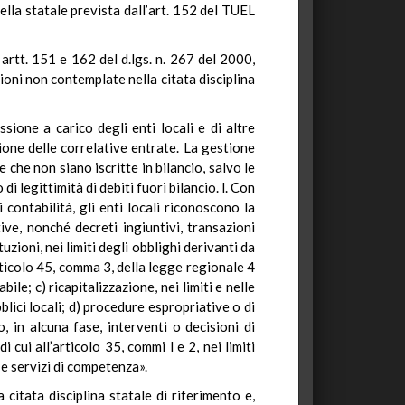
ella statale prevista dall’art. 152 del TUEL
 artt. 151 e 162 del d.lgs. n. 267 del 2000,
zioni non contemplate nella citata disciplina
ssione a carico degli enti locali e di altre
ione delle correlative entrate. La gestione
 che non siano iscritte in bilancio, salvo le
i legittimità di debiti fuori bilancio. l. Con
 contabilità, gli enti locali riconoscono la
ive, nonché decreti ingiuntivi, transazioni
tuzioni, nei limiti degli obblighi derivanti da
articolo 45, comma 3, della legge regionale 4
le; c) ricapitalizzazione, nei limiti e nelle
bblici locali; d) procedure espropriative o di
 in alcuna fase, interventi o decisioni di
i cui all’articolo 35, commi l e 2, nei limiti
 e servizi di competenza».
 citata disciplina statale di riferimento e,