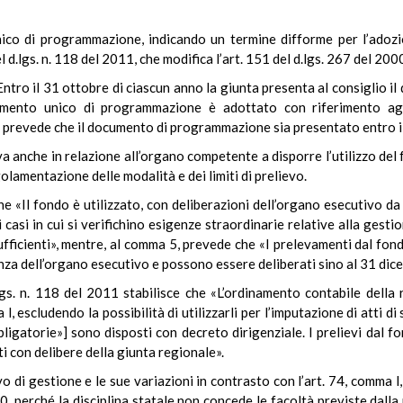
unico di programmazione, indicando un termine difforme per l’adoz
l d.lgs. n. 118 del 2011, che modifica l’art. 151 del d.lgs. 267 del 200
 «Entro il 31 ottobre di ciascun anno la giunta presenta al consiglio
umento unico di programmazione è adottato con riferimento agli
, prevede che il documento di programmazione sia presentato entro il
rva anche in relazione all’organo competente a disporre l’utilizzo del f
golamentazione delle modalità e dei limiti di prelievo.
 che «Il fondo è utilizzato, con deliberazioni dell’organo esecutivo d
i casi in cui si verifichino esigenze straordinarie relative alla gesti
ufficienti», mentre, al comma 5, prevede che «I prelevamenti dal fond
nza dell’organo esecutivo e possono essere deliberati sino al 31 dic
lgs. n. 118 del 2011 stabilisce che «L’ordinamento contabile della r
, escludendo la possibilità di utilizzarli per l’imputazione di atti di 
ligatorie»] sono disposti con decreto dirigenziale. I prelievi dal fo
i con delibere della giunta regionale».
ivo di gestione e le sue variazioni in contrasto con l’art. 74, comma l
000, perché la disciplina statale non concede le facoltà previste dall