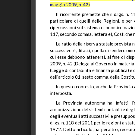
maggio 2009, n. 42)
.
Il ricorrente premette che il d.lgs. n. 
particolare di quelli delle Regioni, e pe
ripercussioni sul sistema economico nazional
117, secondo comma, lettera e), Cost. che r
La ratio della riserva statale prevista 
successive, è, difatti, quella di rendere om
cui esse debbono attenersi, al fine di dis
2009, n. 42 (Delega al Governo in materia d
(Legge di contabilità e finanza pubblica) e 
dell’articolo 81, sesto comma, della Costit
In questo contesto, anche la Provincia 
interposta.
La Provincia autonoma ha, infatti, l’
armonizzazione dei sistemi contabili e degli 
degli eventuali atti successivi e presuppost
d.lgs. n. 118 del 2011 per le regioni a stat
1972. Detto articolo, ha, peraltro, recepi