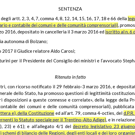
SENTENZA
 degli artt. 2, 3, 4, 7, comma 4, 8, 12, 14, 15, 16, 17, 18 e 66 della
leg
rio e contabile dei comuni e delle comunità comprensoriali)
, promos
rzo 2016, depositato in cancelleria il 3 marzo 2016 ed
iscritto al n. 6
cia autonoma di Bolzano;
o 2017 il Giudice relatore Aldo
Carosi
;
rini per il Presidente del Consiglio dei ministri e l’avvocato
Steph
Ritenuto in fatto
stri, con ricorso notificato il 29 febbraio-3 marzo 2016, e depositat
rale dello Stato, ha promosso questioni di legittimità costituzionale
ori disposizioni a queste connesse e correlate», della legge della
contabile dei comuni e delle comunità comprensoriali), pubblicat
ttera e), della Costituzione
ed all’art. 79, comma 4-
octies
, del
d.P.R.
ernenti lo Statuto speciale per il Trentino-Alto Adige)
, e in relazion
), 23) e 61); e all’allegato 4/1 del
decreto legislativo 23 giugno
 schemi di bilancio delle Regioni, degli enti locali e dei loro organism