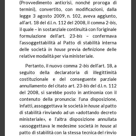
(Provvedimento anticrisi, nonché proroga di
termini), convertito, con modificazioni, dalla
legge 3 agosto 2009, n. 102
,
aveva aggiunto,
all’art. 18 del d.l. n. 112 del 2008, il comma 2-
bis
,
il quale –
in sostanziale continuità con l’originale
formulazione dell’art. 23-
bis
– confermava
l’assoggettabilità al Patto di stabilità interna
delle società
in
house
previa definizione delle
relative modalità per via ministeriale.
Pertanto, il nuovo comma 2-
bis
dell’
art. 18,
a
seguito della declaratoria di illegittimità
costituzionale e del conseguente parziale
annullamento del citato art. 23-
bis
del d.l. n. 112
del 2008, si sarebbe posto in antinomia con il
contenuto della pronuncia: l’una disposizione,
infatti, assoggettava le società
in
house
al patto
di stabilità rinviando ad un «adottando decreto
ministeriale», e l’altra disposizione annullata
«assoggettava le medesime società
in
house
al
patto di stabilità con la stessa tecnica del rinvio