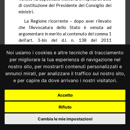
di costituzione del Presidente del Consiglio dei
ministri.
La Regione ricorrente – dopo aver rilevato
che l’Avvocatura dello Stato è venuta ad
argomentare in merito al contenuto del comma 1
dell’art. 3-
bis
del d.l. n. 138 del 2011
(travalicando così i limiti del
thema decidendum
,
Noi usiamo i cookies e altre tecniche di tracciamento
in quanto il comma non è oggetto di
impugnazione) ed aver sottolineato che la
per migliorare la tua esperienza di navigazione nel
resistente ha, invece, omesso di replicare alle
nostro sito, per mostrarti contenuti personalizzati e
censure mosse dalla Regione relativamente ai
annunci mirati, per analizzare il traffico sul nostro sito,
primi tre commi dell’art. 3-
bis
, venendo ad
e per capire da dove arrivano i nostri visitatori.
appuntare le sue argomentazioni in merito al
solo comma 5 –
rinvia integralmente a quanto
Accetto
già esposto nel ricorso, insistendo per
l’accoglimento.
Rifiuto
Considerato in diritto
Cambia le mie impostazioni
1.– La Regione Veneto, ha promosso –
nell’ambito di una più vasta impugnativa –