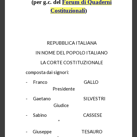
(per g.c. del
Forum di Quaderni
Costituzionali
)
REPUBBLICA ITALIANA
IN NOME DEL POPOLO ITALIANO
LA CORTE COSTITUZIONALE
composta dai signori:
-
Franco
GALLO
Presidente
-
Gaetano
SILVESTRI
Giudice
-
Sabino
CASSESE
”
-
Giuseppe
TESAURO