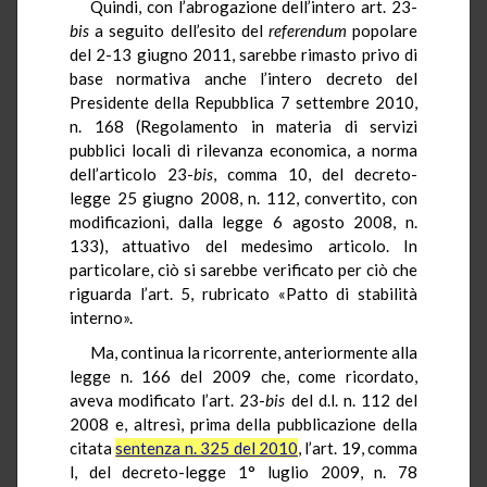
Quindi, con l’abrogazione dell’intero art. 23-
bis
a seguito dell’esito del
referendum
popolare
del 2-13 giugno 2011, sarebbe rimasto privo di
base normativa anche l’intero decreto del
Presidente della Repubblica 7 settembre 2010,
n. 168 (R
egolamento
in
materia di servizi
pubblici locali di rilevanza economica, a norma
dell’articolo 23-
bis
, comma 10, del decreto-
legge 25 giugno 2008, n. 112, convertito, con
modificazioni, dalla legge 6 agosto 2008, n.
133), attuativo del medesimo articolo.
I
n
particolare, ciò si sarebbe verificato per ciò che
riguarda l’art. 5, rubricato «
Patto
di
stabilità
interno».
Ma, continua la ricorrente, anteriormente alla
legge n. 166 del 2009 che, come ricordato,
aveva modificato l’art. 23-
bis
del d.l. n. 112 del
2008 e, altresì, prima della pubblicazione della
citata
sentenza n. 325 del 2010
, l’art. 19, comma
l, del decreto-legge 1° luglio 2009, n. 78