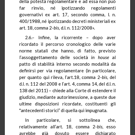
della potestà regolamentare e ad essa non può
far rinvio, né ipotizzando regolamenti
governativi
ex
art. 17, secondo comma, l. n.
400/1988, né ipotizzando decreti ministeriali
ex
art. 18, comma 2-
bis,
d.l. n. 112/2008».
2.6.– Infine, la ricorrente – dopo aver
ricordato il percorso cronologico delle varie
norme statali che hanno, di fatto, previsto
l’assoggettamento
delle società
in
house
al
patto di stabilità interno secondo modalità da
definirsi per via regolamentare (in particolare,
per quanto qui rileva, l’art.18, comma 2-
bis,
del
d.l. n. 112 del 2008 e l’art. 4, comma 14, del d.l. n.
138 del 2011) – chiede alla Corte di estendere il
giudizio, mediante autorimessione, a queste due
ultime disposizioni ricordate, costituenti gli
"antecedenti storici” di quella qui impugnata.
In particolare, si sottolinea che,
relativamente all’art. 18, comma 2-
bis,
esso
avrebbe già dovuto essere dichiarato