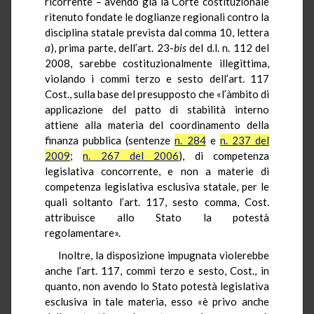
ricorrente – avendo già la Corte costituzionale
ritenuto fondate le doglianze regionali contro la
disciplina statale prevista dal comma 10, lettera
a
), prima parte, dell’art. 23-
bis
del d.l. n. 112 del
2008, sarebbe costituzionalmente illegittima,
violando i commi terzo e sesto dell’art. 117
Cost., sulla base del presupposto che «l’
àmbito di
applicazione del patto di stabilità interno
attiene alla materia del coordinamento della
finanza pubblica (sentenze
n. 284
e
n. 237 del
2009
;
n. 267 del 2006
), di competenza
legislativa concorrente, e non a materie di
competenza legislativa esclusiva statale, per le
quali soltanto l’art. 117, sesto comma, Cost.
attribuisce allo Stato la potestà
regolamentare».
Inoltre, la disposizione impugnata violerebbe
anche
l’art.
117, commi terzo e sesto, Cost., in
quanto,
non avendo lo Stato potestà legislativa
esclusiva in tale materia
, esso «
è privo anche