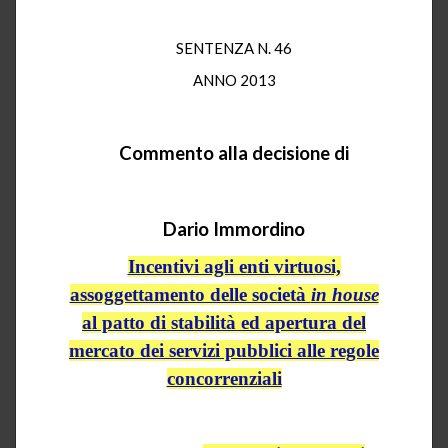
SENTENZA N. 46
ANNO 2013
Commento alla decisione di
Dario Immordino
Incentivi agli enti virtuosi,
assoggettamento delle società
in house
al patto di stabilità ed apertura del
mercato dei servizi pubblici alle regole
concorrenziali