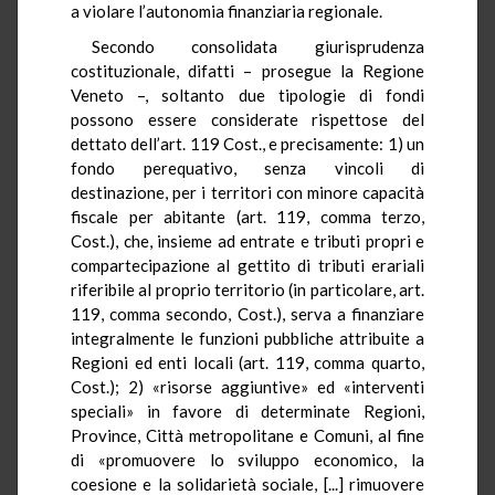
a violare l’autonomia finanziaria regionale.
Secondo consolidata giurisprudenza
costituzionale, difatti – prosegue la Regione
Veneto –, soltanto due tipologie di fondi
possono essere considerate rispettose del
dettato
dell’art. 119 Cost., e precisamente: 1
)
un
fondo perequativo, senza vincoli di
destinazione, per
i
territori con minore capacità
fiscale per abitante (art.
119, comma terzo,
Cost.),
che, insieme ad entrate e tributi propri e
compartecipazione al gettito di tributi erariali
riferibile al proprio territorio (in particolare, art.
119, comma secondo, Cost.),
serva a finanziare
integralmente le funzioni pubbliche attribuite a
Regioni ed enti locali (art.
119, comma quarto,
Cost.);
2
)
«risorse aggiuntive» ed «interventi
speciali» in favore di determinate Regioni,
Province, Città metropolitane e Comuni, al fine
di «promuovere lo sviluppo economico, la
coesione e la solidarietà sociale, [...] rimuovere