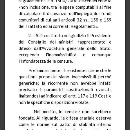
regolamento CE n. 1500/2000, discenderebbe la
«non inclusione, tra le spese computabili al fine
di calcolare il disavanzo, dell'impiego dei fondi
comunitari di cui agli articoli 32 ss., 158 e 159
del Trattato ed ai correlati Regolamenti».
2. – Si è costituito nel giudizio il Presidente
del Consiglio dei ministri, rappresentato e
difeso dall'Avvocatura generale dello Stato,
eccependo l'inammissibilità e comunque
l'infondatezza delle censure.
Preliminarmente, il resistente ritiene che le
questioni proposte siano inammissibili perché
generiche; la ricorrente non avrebbe infatti
precisato i parametri costituzionali evocati,
limitandosi ad indicare gli artt. 117 e 119 Cost. e
non le specifiche disposizioni violate.
Nel merito, le censure non sarebbero
fondate. Al riguardo, la difesa erariale osserva
come le norme sul patto di stabilità interno