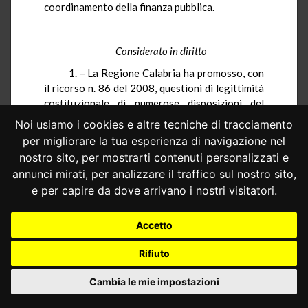
coordinamento della finanza pubblica.
Considerato in diritto
1. – La Regione Calabria ha promosso, con
il ricorso n. 86 del 2008, questioni di legittimità
costituzionale di numerose disposizioni del
decreto-legge 25 giugno 2008, n. 112
Noi usiamo i cookies e altre tecniche di tracciamento
(Disposizioni urgenti per lo sviluppo economico,
per migliorare la tua esperienza di navigazione nel
la semplificazione, la competitività, la
nostro sito, per mostrarti contenuti personalizzati e
stabilizzazione della finanza pubblica e la
annunci mirati, per analizzare il traffico sul nostro sito,
perequazione tributaria), convertito in legge,
e per capire da dove arrivano i nostri visitatori.
con modificazioni, dall'art. 1, comma 1, della
legge 6 agosto 2008, n. 133.
Accetto
Riservata a separate pronunce la decisione
sull'impugnazione delle altre disposizioni
Rifiuto
contenute nel d.l. n. 112 del 2008, vengono in
esame in questa sede le questioni relative agli
Cambia le mie impostazioni
artt. 77 e 77-
ter
, promosse per violazione degli
artt. 3, 11, 117 e 119 della Costituzione, del