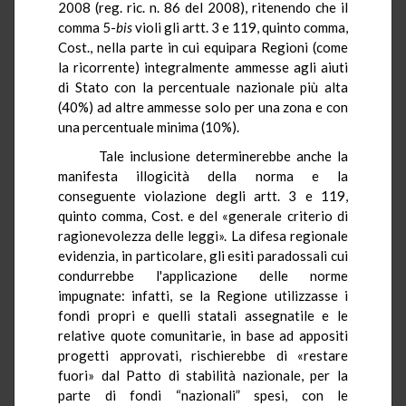
2008 (reg. ric. n. 86 del 2008), ritenendo che il
comma 5-
bis
violi gli artt. 3 e 119, quinto comma,
Cost., nella parte in cui equipara Regioni (come
la ricorrente) integralmente ammesse agli aiuti
di Stato con la percentuale nazionale più alta
(40%) ad altre ammesse solo per una zona e con
una percentuale minima (10%).
Tale inclusione determinerebbe anche la
manifesta illogicità della norma e la
conseguente violazione degli artt. 3 e 119,
quinto comma, Cost. e del «generale criterio di
ragionevolezza delle leggi». La difesa regionale
evidenzia, in particolare, gli esiti paradossali cui
condurrebbe l'applicazione delle norme
impugnate: infatti, se la Regione utilizzasse i
fondi propri e quelli statali assegnatile e le
relative quote comunitarie, in base ad appositi
progetti approvati, rischierebbe di «restare
fuori» dal Patto di stabilità nazionale, per la
parte di fondi “nazionali” spesi, con le