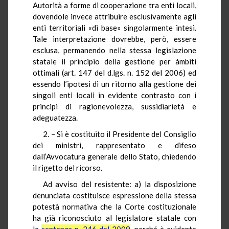
Autorità a forme di cooperazione tra enti locali,
dovendole invece attribuire esclusivamente agli
enti territoriali «di base» singolarmente intesi.
Tale interpretazione dovrebbe, però, essere
esclusa, permanendo nella stessa legislazione
statale il principio della gestione per àmbiti
ottimali (art. 147 del d.lgs. n. 152 del 2006) ed
essendo l’ipotesi di un ritorno alla gestione dei
singoli enti locali in evidente contrasto con i
principi di ragionevolezza, sussidiarietà e
adeguatezza.
2. – Si è costituito il Presidente del Consiglio
dei ministri, rappresentato e difeso
dall’Avvocatura generale dello Stato, chiedendo
il rigetto del ricorso.
Ad avviso del resistente: a) la disposizione
denunciata costituisce espressione della stessa
potestà normativa che la Corte costituzionale
ha già riconosciuto al legislatore statale con
la
sentenza n. 246 del 2009
, perché è evidente