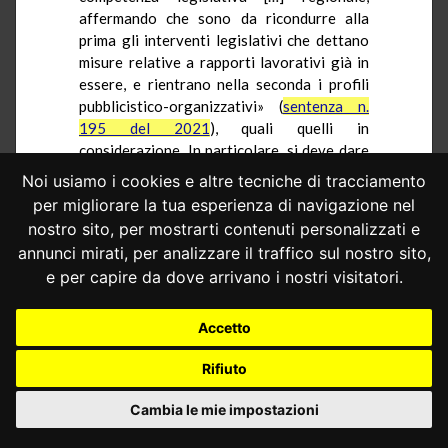
affermando che sono da ricondurre alla
prima gli interventi legislativi che dettano
misure relative a rapporti lavorativi già in
essere, e rientrano nella seconda i profili
pubblicistico-organizzativi» (
sentenza n.
195 del 2021
), quali quelli in
considerazione. In particolare, si deve dare
rilievo al fatto che la norma scrutinata è
Noi usiamo i cookies e altre tecniche di tracciamento
destinata a spiegare la propria efficacia in
per migliorare la tua esperienza di navigazione nel
ordine alle modalità di accesso al rapporto,
nostro sito, per mostrarti contenuti personalizzati e
nella fase anteriore alla sua istaurazione,
annunci mirati, per analizzare il traffico sul nostro sito,
incidendo direttamente sul comportamento
e per capire da dove arrivano i nostri visitatori.
dell’amministrazione nell’organizzazione
delle risorse umane (
sentenze n. 194 del
2020
,
n. 241 del 2018
e
n. 235 del 2010
).
Accetto
È ben vero che, secondo la costante
Rifiuto
giurisprudenza costituzionale, anche
riferita all’ordinamento siciliano, «[l]a
Cambia le mie impostazioni
materia dell’ordinamento civile, riservata in
via esclusiva al legislatore statale, investe