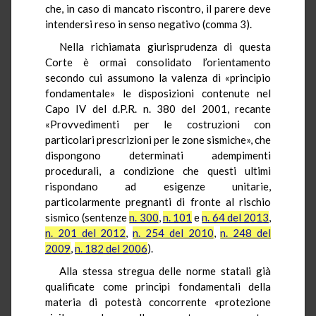
che, in caso di mancato riscontro, il parere deve
intendersi reso in senso negativo (comma 3).
Nella richiamata giurisprudenza di questa
Corte è ormai consolidato l’orientamento
secondo cui assumono la valenza di «principio
fondamentale» le disposizioni contenute nel
Capo IV del d.P.R. n. 380 del 2001, recante
«Provvedimenti per le costruzioni con
particolari prescrizioni per le zone sismiche», che
dispongono determinati adempimenti
procedurali, a condizione che questi ultimi
rispondano ad esigenze unitarie,
particolarmente pregnanti di fronte al rischio
sismico (sentenze
n. 300
,
n. 101
e
n. 64 del 2013
,
n. 201 del 2012
,
n. 254 del 2010
,
n. 248 del
2009
,
n. 182 del 2006
).
Alla stessa stregua delle norme statali già
qualificate come principi fondamentali della
materia di potestà concorrente «protezione