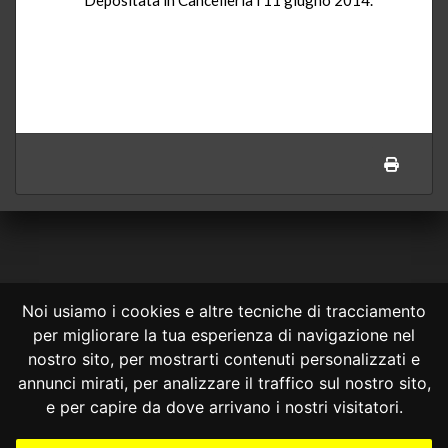
Noi usiamo i cookies e altre tecniche di tracciamento
per migliorare la tua esperienza di navigazione nel
CONSULTA ONLINE DAL 1995 -
NOTE LEGALI
nostro sito, per mostrarti contenuti personalizzati e
annunci mirati, per analizzare il traffico sul nostro sito,
Consulta OnLine non ha prodotto e non è responsabile per i contenuti e
le informazioni legali di siti collegati.
e per capire da dove arrivano i nostri visitatori.
La consultazione di questi o del materiale contenuto nel sito non
costituisce una relazione di consulenza legale.