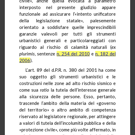
civile», anche quella evocata a parametro
interposto nel presente giudizio appare
funzionale ad assicurare l’«intento unificatore
della legislazione statale», palesemente
orientato a soddisfare quelle imprescindibili
garanzie valevoli per tutti gli strumenti
urbanistici generali e particolareggiati con
riguardo al rischio di calamità naturali (
ex
plurimis
, sentenze
n. 254 del 2010
e
n. 182 del
2006
).
L’art. 89 del d.P.R. n. 380 del 2001 ha come
suo oggetto gli strumenti urbanistici e le
costruzioni nelle zone ad alto rischio sismico e
come sua
ratio
la tutela dell’interesse generale
alla sicurezza delle persone. Esso, pertanto,
trascende l’ambito della materia del «governo
del territorio» o altro ambito di competenza
riservato al legislatore regionale, per attingere
a valori di tutela dell’incolumità pubblica e della
«protezione civile», come più volte affermato, in