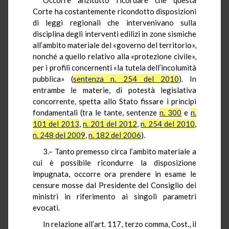
Corte ha costantemente ricondotto disposizioni
di leggi regionali che intervenivano sulla
disciplina degli interventi edilizi in zone sismiche
all’ambito materiale del «governo del territorio»,
nonché a quello relativo alla «protezione civile»,
per i profili concernenti «la tutela dell’incolumità
pubblica» (
sentenza n. 254 del 2010
). In
entrambe le materie, di potestà legislativa
concorrente, spetta allo Stato fissare i principi
fondamentali (tra le tante, sentenze
n. 300
e
n.
101 del 2013
,
n. 201 del 2012
,
n. 254 del 2010
,
n. 248 del 2009
,
n. 182 del 2006
).
3.– Tanto premesso circa l’ambito materiale a
cui è possibile ricondurre la disposizione
impugnata, occorre ora prendere in esame le
censure mosse dal Presidente del Consiglio dei
ministri in riferimento ai singoli parametri
evocati.
In relazione all’art. 117, terzo comma, Cost., il