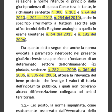
relazione a norme ritenute di principio dalla
giurisprudenza di questa Corte (tra le tante, le
richiamate sentenze
n. 300
,
n. 101
e
n. 64 del
2013
,
n. 201 del 2012
,
n. 254 del 2010
), anche in
specifico riferimento a funzioni ascritte agli
uffici tecnici della Regione analoghe a quella in
esame (sentenze
n. 64 del 2013
e
n. 182 del
2006
).
Da quanto detto segue che anche la norma
evocata a parametro interposto nel presente
giudizio riveste una posizione «fondante» di un
determinato settore dell’ordinamento (
ex
plurimis
, sentenze
n. 282 del 2009
,
n. 364 del
2006
,
n. 336 del 2005
), attesa la rilevanza del
bene protetto, che involge i valori di tutela
dell’incolumità pubblica, i quali non tollerano
alcuna differenziazione collegata ad ambiti
territoriali.
3.2.– Ciò posto, la norma impugnata, come
esattamente osservato dall’Avvocatura dello