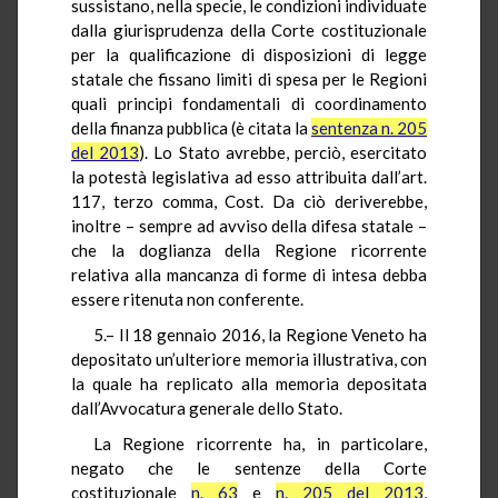
sussistano, nella specie, le condizioni individuate
dalla giurisprudenza della Corte costituzionale
per la qualificazione di disposizioni di legge
statale che fissano limiti di spesa per le Regioni
quali principi fondamentali di coordinamento
della finanza pubblica (è citata la
sentenza n. 205
del 2013
). Lo Stato avrebbe, perciò, esercitato
la potestà legislativa ad esso attribuita dall’art.
117, terzo comma, Cost. Da ciò deriverebbe,
inoltre – sempre ad avviso della difesa statale –
che la doglianza della Regione ricorrente
relativa alla mancanza di forme di intesa debba
essere ritenuta non conferente.
5.– Il 18 gennaio 2016, la Regione Veneto ha
depositato un’ulteriore memoria illustrativa, con
la quale ha replicato alla memoria depositata
dall’Avvocatura generale dello Stato.
La Regione ricorrente ha, in particolare,
negato che le sentenze della Corte
costituzionale
n. 63
e
n. 205 del 2013
,