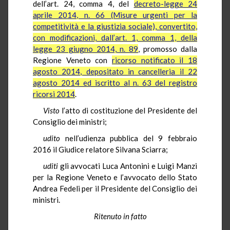
dell’art. 24, comma 4, del
decreto-legge 24
aprile 2014, n. 66 (Misure urgenti per la
competitività e la giustizia sociale), convertito,
con modificazioni, dall’art. 1, comma 1, della
legge 23 giugno 2014, n. 89
, promosso dalla
Regione Veneto con
ricorso notificato il 18
agosto 2014, depositato in cancelleria il 22
agosto 2014 ed iscritto al n. 63 del registro
ricorsi 2014
.
Visto
l’atto di costituzione del Presidente del
Consiglio dei ministri;
udito
nell’udienza pubblica del 9 febbraio
2016 il Giudice relatore Silvana Sciarra;
uditi
gli avvocati Luca Antonini e Luigi Manzi
per la Regione Veneto e l’avvocato dello Stato
Andrea Fedeli per il Presidente del Consiglio dei
ministri.
Ritenuto in fatto