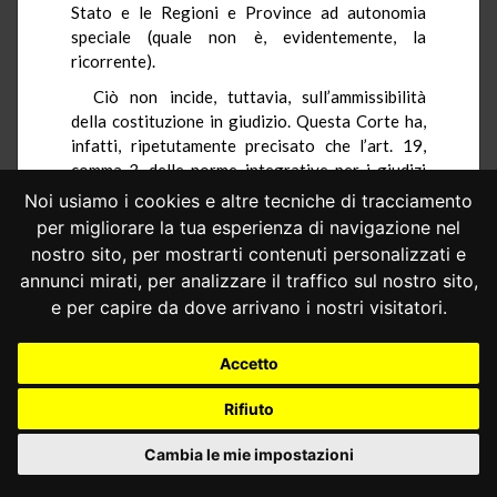
Stato e le Regioni e Province ad autonomia
speciale (quale non è, evidentemente, la
ricorrente).
Ciò non incide, tuttavia, sull’ammissibilità
della costituzione in giudizio. Questa Corte ha,
infatti, ripetutamente precisato che l’art. 19,
comma 3, delle norme integrative per i giudizi
davanti alla Corte costituzionale, in base al
Noi usiamo i cookies e altre tecniche di tracciamento
quale l’atto di costituzione della parte
per migliorare la tua esperienza di navigazione nel
resistente contiene «le conclusioni e
nostro sito, per mostrarti contenuti personalizzati e
l’illustrazione delle stesse», «mira […] a stimolare
annunci mirati, per analizzare il traffico sul nostro sito,
l’apporto argomentativo delle parti, senza che
e per capire da dove arrivano i nostri visitatori.
siano prefigurabili conseguenze sanzionatorie
nel caso di mancata illustrazione delle
Accetto
conclusioni formulate» (
sentenza n. 87 del 2012
;
nello stesso senso,
sentenza n. 168 del 2010
,
Rifiuto
ordinanza n. 156 del 2012
).
Anche l’inconferenza delle argomentazioni
Cambia le mie impostazioni
addotte non incide, per analoghe ragioni,