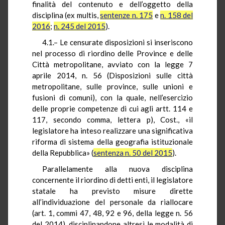
finalità del contenuto e dell’oggetto della
disciplina (ex multis,
sentenze n. 175
e
n. 158 del
2016
;
n. 245 del 2015
).
4.1.– Le censurate disposizioni si inseriscono
nel processo di riordino delle Province e delle
Città metropolitane, avviato con la legge 7
aprile 2014, n. 56 (Disposizioni sulle città
metropolitane, sulle province, sulle unioni e
fusioni di comuni), con la quale, nell’esercizio
delle proprie competenze di cui agli artt. 114 e
117, secondo comma, lettera p), Cost., «il
legislatore ha inteso realizzare una significativa
riforma di sistema della geografia istituzionale
della Repubblica» (
sentenza n. 50 del 2015
).
Parallelamente alla nuova disciplina
concernente il riordino di detti enti, il legislatore
statale ha previsto misure dirette
all’individuazione del personale da riallocare
(art. 1, commi 47, 48, 92 e 96, della legge n. 56
del 2014), disciplinandone altresì le modalità di