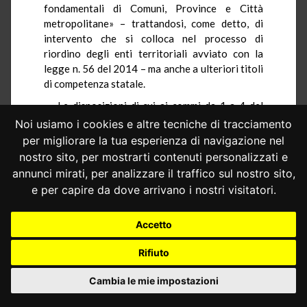
fondamentali di Comuni, Province e Città
metropolitane» – trattandosi, come detto, di
intervento che si colloca nel processo di
riordino degli enti territoriali avviato con la
legge n. 56 del 2014 – ma anche a ulteriori titoli
di competenza statale.
Le disposizioni di cui ai commi da 1 a 4 del
censurato art. 5 mirano, infatti, a garantire i
Noi usiamo i cookies e altre tecniche di tracciamento
rapporti di lavoro in essere del personale di
per migliorare la tua esperienza di navigazione nel
polizia provinciale, anche tenendo nella dovuta
nostro sito, per mostrarti contenuti personalizzati e
considerazione le «competenze professionali
annunci mirati, per analizzare il traffico sul nostro sito,
che i lavoratori hanno acquisito nel corso degli
e per capire da dove arrivano i nostri visitatori.
anni» (
sentenza n. 202 del 2016
), utili anche
presso il nuovo livello di governo cui saranno
Accetto
allocate le relative funzioni. Si tratta, pertanto,
di un intervento legislativo nell’ambito della
Rifiuto
competenza statale tesa a promuovere, «nel
settore del pubblico impiego, condizioni che
Cambia le mie impostazioni
rendono effettivo il diritto al lavoro di cui
all’art. 4 Cost.» (
sentenze n. 202 del 2016
e
n.