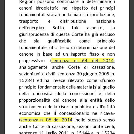
Regioni possono continuare a determinare i
canoni idroelettrici nel rispetto dei principî
fondamentali statali nella materia «produzione,
trasporto e distribuzione nazionale
dell’energia». Sotto tale aspetto, la
giurisprudenza di questa Corte ha già escluso
che sia qualificabile come principio
fondamentale «il criterio di determinazione del
canone in base ad un importo fisso e non
progressivo» (
sentenza n. 64 del 2014
;
analogamente anche Corte di cassazione,
sezioni unite civili, sentenza 30 giugno 2009, n.
15234) ed ha invece rilevato come «l’unico
principio fondamentale della materia [sia] quello
della onerosità della concessione e della
proporzionalità del canone alla entità dello
sfruttamento della risorsa pubblica e all’utilità
economica che il concessionario ne ricava»
(
sentenza n. 85 del 2014
; nello stesso senso
anche Corte di cassazione, sezioni unite civili,
sentenze 11 luglio 2011, n. 15144 e n. 15234