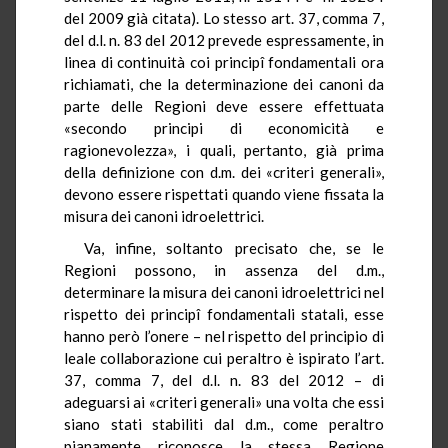
del 2009 già citata). Lo stesso art. 37, comma 7,
del d.l. n. 83 del 2012 prevede espressamente, in
linea di continuità coi principî fondamentali ora
richiamati, che la determinazione dei canoni da
parte delle Regioni deve essere effettuata
«secondo principi di economicità e
ragionevolezza», i quali, pertanto, già prima
della definizione con d.m. dei «criteri generali»,
devono essere rispettati quando viene fissata la
misura dei canoni idroelettrici.
Va, infine, soltanto precisato che, se le
Regioni possono, in assenza del d.m.,
determinare la misura dei canoni idroelettrici nel
rispetto dei principî fondamentali statali, esse
hanno però l’onere – nel rispetto del principio di
leale collaborazione cui peraltro è ispirato l’art.
37, comma 7, del d.l. n. 83 del 2012 – di
adeguarsi ai «criteri generali» una volta che essi
siano stati stabiliti dal d.m., come peraltro
pianamente riconosce la stessa Regione