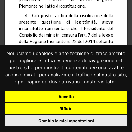
Piemonte nell’atto di costituzione.
4.– Ciò posto, ai fini della risoluzione della
presente questione di legittimità, giova
innanzitutto rammentare che il Presidente del
Consiglio dei ministri censura l’art. 7 della legge
della Regione Piemonte n. 22 del 2014 soltanto
sotto il profilo dell’invasione della competenza
Noi usiamo i cookies e altre tecniche di tracciamento
esclusiva statale in materia di «tutela della
per migliorare la tua esperienza di navigazione nel
concorrenza». Conseguentemente, è
indispensabile verificare, in considerazione di
nostro sito, per mostrarti contenuti personalizzati e
quanto si è detto sinora, se con la disposizione
annunci mirati, per analizzare il traffico sul nostro sito,
censurata la Regione Piemonte ha provveduto
e per capire da dove arrivano i nostri visitatori.
esclusivamente a quantificare i canoni
idroelettrici – nell’ambito della propria
Accetto
competenza nella materia «produzione,
trasporto e distribuzione nazionale dell’energia»
Rifiuto
– o se, invece, ha definito i «criteri generali» per
la determinazione dei loro «valori massimi» –
Cambia le mie impostazioni
invadendo in tal modo la competenza esclusiva
statale nella materia «tutela della concorrenza».