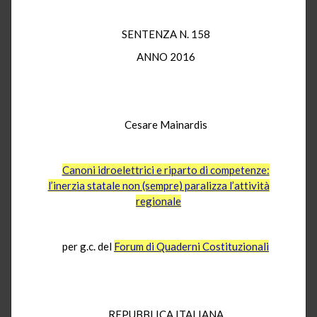
SENTENZA N. 158
ANNO 2016
Cesare Mainardis
Canoni idroelettrici e riparto di competenze:
l’inerzia statale non (sempre) paralizza l’attività
regionale
per g.c. del
Forum di Quaderni Costituzionali
REPUBBLICA ITALIANA