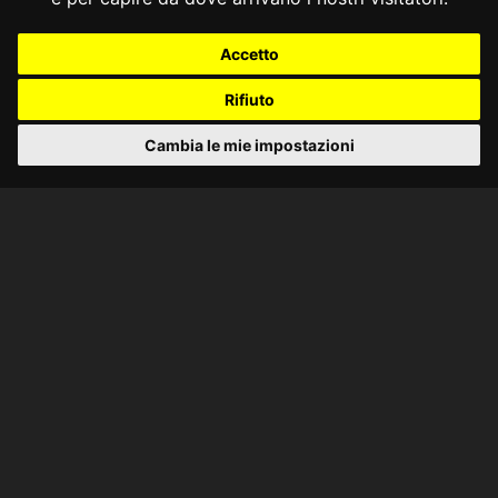
Accetto
Rifiuto
Cambia le mie impostazioni
CONSULTA ONLINE DAL 1995 -
NOTE LEGALI