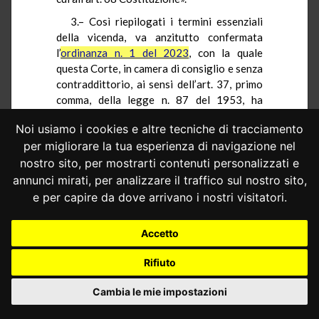
3.– Così riepilogati i termini essenziali
della vicenda, va anzitutto confermata
l’
ordinanza n. 1 del 2023
, con la quale
questa Corte, in camera di consiglio e senza
contraddittorio, ai sensi dell’art. 37, primo
comma, della legge n. 87 del 1953, ha
deliberato l’ammissibilità del conflitto,
Noi usiamo i cookies e altre tecniche di tracciamento
reputando sussistenti i presupposti sia
per migliorare la tua esperienza di navigazione nel
soggettivi sia oggettivi.
nostro sito, per mostrarti contenuti personalizzati e
3.1.– In particolare, deve ravvisarsi,
annunci mirati, per analizzare il traffico sul nostro sito,
anzitutto, la legittimazione a promuovere
e per capire da dove arrivano i nostri visitatori.
conflitto di attribuzione tra poteri dello
Stato in capo al Tribunale di Modena, in
quanto organo giurisdizionale, in posizione
Accetto
di indipendenza costituzionalmente
Rifiuto
garantita, competente a dichiarare
definitivamente la volontà del potere cui
Cambia le mie impostazioni
appartiene nell’esercizio delle funzioni
attribuitegli (
ex
plurimis
,
sentenze n. 241 del