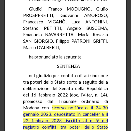
Giudici: Franco MODUGNO, Giulio
PROSPERETTI, Giovanni AMOROSO,
Francesco VIGANÒ, Luca ANTONINI,
Stefano PETITTI, Angelo BUSCEMA,
Emanuela NAVARRETTA, Maria Rosaria
SAN GIORGIO, Filippo PATRONI GRIFFI,
Marco D’ALBERTI,
ha pronunciato la seguente
SENTENZA
nel giudizio per conflitto di attribuzione
tra poteri dello Stato sorto a seguito della
deliberazione del Senato della Repubblica
del 16 febbraio 2022 (doc. IV-
ter
, n. 14),
promosso dal Tribunale ordinario di
Modena con
ricorso notificato il 24-30
gennaio 2023, depositato in cancelleria il
22 febbraio 2023, iscritto al n. 9 del
registro conflitti tra poteri dello Stato