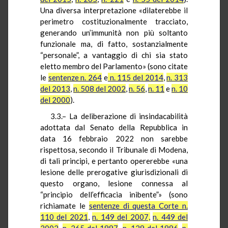
Una diversa interpretazione «dilaterebbe il
perimetro costituzionalmente tracciato,
generando un’immunità non più soltanto
funzionale ma, di fatto, sostanzialmente
“personale”, a vantaggio di chi sia stato
eletto membro del Parlamento» (sono citate
le
sentenze n. 264
e
n. 115 del 2014
,
n. 313
del 2013
,
n. 508 del 2002
,
n. 56
,
n. 11
e
n. 10
del 2000
).
3.3.– La deliberazione di insindacabilità
adottata dal Senato della Repubblica in
data 16 febbraio 2022 non sarebbe
rispettosa, secondo il Tribunale di Modena,
di tali principi, e pertanto opererebbe «una
lesione delle prerogative giurisdizionali di
questo organo, lesione connessa al
“principio dell’efficacia inibente”» (sono
richiamate le
sentenze di questa Corte n.
110 del 2021
,
n. 149 del 2007,
n. 449 del
2002
,
n. 265 del 1997
,
n. 129 del 1996
,
n.