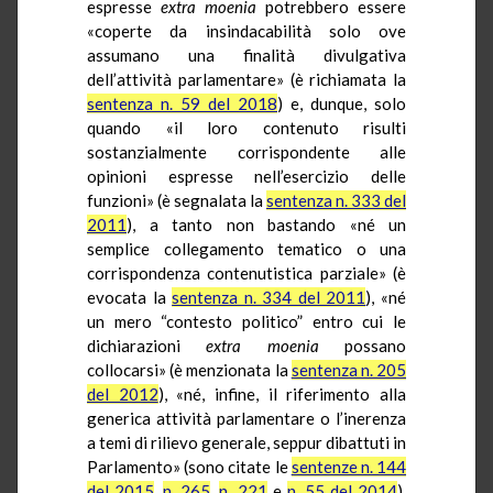
espresse
extra
moenia
potrebbero essere
«coperte da insindacabilità solo ove
assumano una finalità divulgativa
dell’attività parlamentare» (è richiamata la
sentenza n. 59 del 2018
) e, dunque, solo
quando «il loro contenuto risulti
sostanzialmente corrispondente alle
opinioni espresse nell’esercizio delle
funzioni» (è segnalata la
sentenza n. 333 del
2011
), a tanto non bastando «né un
semplice collegamento tematico o una
corrispondenza contenutistica parziale» (è
evocata la
sentenza n. 334 del 2011
), «né
un mero “contesto politico” entro cui le
dichiarazioni
extra
moenia
possano
collocarsi» (è menzionata la
sentenza n. 205
del 2012
), «né, infine, il riferimento alla
generica attività parlamentare o l’inerenza
a temi di rilievo generale, seppur dibattuti in
Parlamento» (sono citate le
sentenze n. 144
del 2015
,
n. 265
,
n. 221
e
n. 55 del 2014
).