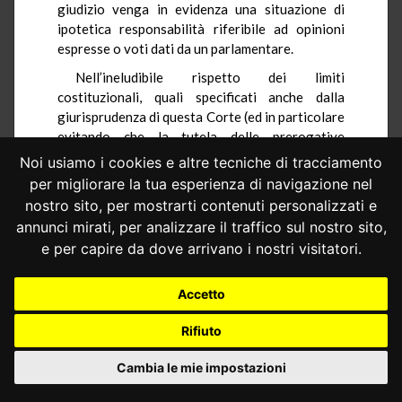
giudizio venga in evidenza una situazione di
ipotetica responsabilità riferibile ad opinioni
espresse o voti dati da un parlamentare.
Nell’ineludibile rispetto dei limiti
costituzionali, quali specificati anche dalla
giurisprudenza di questa Corte (ed in particolare
evitando che la tutela delle prerogative
parlamentari si trasformi in una sorta di potere
Noi usiamo i cookies e altre tecniche di tracciamento
autorizzatorio dell’esercizio della funzione
per migliorare la tua esperienza di navigazione nel
giurisdizionale: cfr.
sentenza n. 265 del 1997
), è
nostro sito, per mostrarti contenuti personalizzati e
possibile e naturale che il legislatore ordinario
annunci mirati, per analizzare il traffico sul nostro sito,
predisponga in materia apposite norme
e per capire da dove arrivano i nostri visitatori.
processuali, proprio al fine di meglio assicurare
il coordinamento istituzionale e la leale
collaborazione fra i poteri dello Stato coinvolti.
Accetto
Disposizioni processuali di evidente importanza
Rifiuto
istituzionale, dal momento che per il loro tramite
si mira a conseguire quell’«equilibrio razionale e
Cambia le mie impostazioni
misurato» che da questa Corte è stato ritenuto
necessario «tra le istanze dello Stato di diritto,