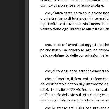
Comitato ricorrente si afferma titolare;
che, d’altra parte, se tale violazione no
ogni altra forma di tutela degli interessi d
legittimità costituzionale, sia l’impossib
venuto meno ogni interesse alla tutela rich
che, ancorché avente ad oggetto anche u
poiché non vi sarebbero né atti, né provved
dello svolgimento delle consultazioni refe
che, di conseguenza, sarebbe dimostrato 
che, nel merito, il ricorrente ritiene ch
del cosiddetto election day, introdotto dal 
d.P.R. 17 luglio 2020 violino le preroga
dell’esercizio del voto sul referendum; esso
tecnici e giuridici, consentendo la formazio
che lo stesso art. 138 Cost. prevede ch