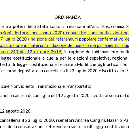
ORDINANZA
one tra poteri dello Stato sorto in relazione all’art. l-bis, comma 
tazioni elettorali per l’anno 2020), convertito, con modificazioni, 
17 luglio 2020 (Indizione del referendum popolare confermativo del
 Costituzione in materia di riduzione del numero dei parlamentari» 
iana n. 240 del 12 ottobre 2019)
in ragione dell’abbinamento, nel
legge costituzionale a quella per le elezioni suppletive, regiona
sto di legge costituzionale recante «Modifiche agli articoli 56,
ricorso depositato in cancelleria il 23 luglio 2020 e iscritto al n. 7 
adicale Nonviolento Transnazionale Transpartito;
o nella camera di consiglio del 12 agosto 2020, svolta ai sensi del 
l 12 agosto 2020.
 cancelleria il 23 luglio 2020, i senatori Andrea Cangini, Nazario P
re della consultazione referendaria sul testo di legge costituzional