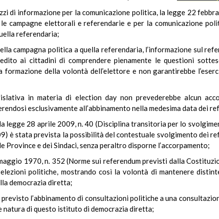
ezzi di informazione per la comunicazione politica, la legge 22 febbra
le campagne elettorali e referendarie e per la comunicazione politi
uella referendaria;
ella campagna politica a quella referendaria, l’informazione sul re
pedito ai cittadini di comprendere pienamente le questioni sottes
 formazione della volontà dell’elettore e non garantirebbe l’eserci
egislativa in materia di election day non prevederebbe alcun acc
ferendosi esclusivamente all’abbinamento nella medesima data dei r
n la legge 28 aprile 2009, n. 40 (Disciplina transitoria per lo svolgim
09) è stata prevista la possibilità del contestuale svolgimento dei r
lle Province e dei Sindaci, senza peraltro disporne l’accorpamento;
5 maggio 1970, n. 352 (Norme sui referendum previsti dalla Costituzion
 elezioni politiche, mostrando così la volontà di mantenere distinte
ella democrazia diretta;
 previsto l’abbinamento di consultazioni politiche a una consultazio
e natura di questo istituto di democrazia diretta;