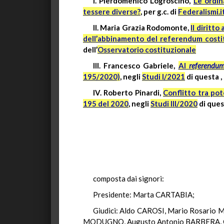
I. Pierdomenico Logroscino,
Le ordin
tessere diverse?
, per g.c. di
Federalismi.i
II. Maria Grazia Rodomonte,
Il diritt
dell’abbinamento del referendum costitu
dell’
Osservatorio costituzionale
III. Francesco Gabriele,
Al
referendu
195/2020)
, negli
Studi I/2021
di questa
,
IV. Roberto Pinardi,
Conflitto tra pot
195 del 2020
, negli
Studi III/2020
di que
composta dai signori:
Presidente: Marta CARTABIA;
Giudici: Aldo CAROSI, Mario Rosario
MODUGNO, Augusto Antonio BARBERA, G