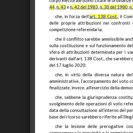
corpo elettorale (sono citate le ordinanze
44
,
n. 43
e
n. 42 del 1983
,
n. 30 del 1980
,
n.
che, in forza dell’
art. 138 Cost.
, il Co
delle proprie attribuzioni nei confronti
competizione referendaria;
che il conflitto sarebbe ammissibile anc
sulla costituzione e sul funzionamento del
sfera di attribuzioni determinata per i va
derivanti dall’art. 138 Cost., che sarebbero
del 17 luglio 2020;
che, in virtù della diversa natura del
amministrative, l’accorpamento del voto co
finalizzate, invece, all’esercizio della dem
che, sebbene la giurisprudenza costitu
svolgimento delle operazioni di voto refere
data della consultazione all’interno del pe
base del ricorso sarebbero riferite all’ille
che la lesione delle prerogative co
compromessa la genuinità e la compiutezza 