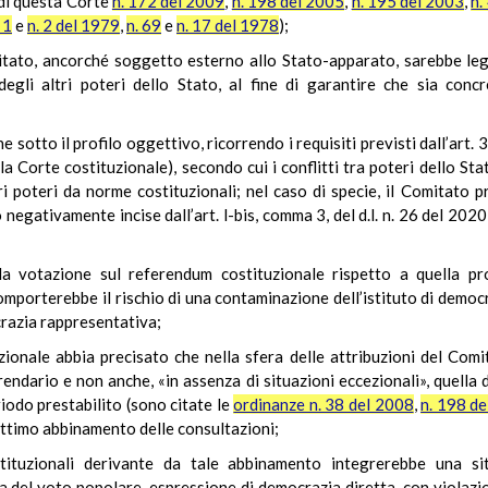
 di questa Corte
n. 172 del 2009
,
n. 198 del 2005
,
n. 195 del 2003
,
n.
 1
e
n. 2 del 1979
,
n. 69
e
n. 17 del 1978
);
mitato, ancorché soggetto esterno allo Stato-apparato, sarebbe legi
 degli altri poteri dello Stato, al fine di garantire che sia con
he sotto il profilo oggettivo, ricorrendo i requisiti previsti dall’ar
la Corte costituzionale), secondo cui i conflitti tra poteri dello St
ri poteri da norme costituzionali; nel caso di specie, il Comitato
 negativamente incise dall’art. l-bis, comma 3, del d.l. n. 26 del 20
la votazione sul referendum costituzionale rispetto a quella prop
mporterebbe il rischio di una contaminazione dell’istituto di democra
ocrazia rappresentativa;
zionale abbia precisato che nella sfera delle attribuzioni del Comi
ndario e non anche, «in assenza di situazioni eccezionali», quella d
riodo prestabilito (sono citate le
ordinanze n. 38 del 2008
,
n. 198 d
gittimo abbinamento delle consultazioni;
stituzionali derivante da tale abbinamento integrerebbe una si
del voto popolare, espressione di democrazia diretta, con violazione 