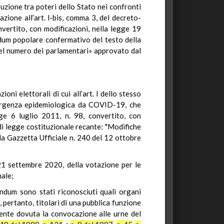
uzione tra poteri dello Stato nei confronti
zione all’art. l-bis, comma 3, del decreto-
nvertito, con modificazioni, nella legge 19
ndum popolare confermativo del testo della
 del numero dei parlamentari» approvato dal
oni elettorali di cui all’art. l dello stesso
emergenza epidemiologica da COVID-19, che
gge 6 luglio 2011, n. 98, convertito, con
 di legge costituzionale recante: "Modifiche
lla Gazzetta Ufficiale n. 240 del 12 ottobre
 21 settembre 2020, della votazione per le
nale;
endum sono stati riconosciuti quali organi
 pertanto, titolari di una pubblica funzione
lmente dovuta la convocazione alle urne del