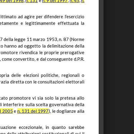
 49 del 1998
,
n. 131
e
n. 9 del 1997
,
n. 45
,
n.
ttimato ad agire per difendere l’esercizio
cretamente e legittimamente effettuata la
t. 37 della legge 11 marzo 1953, n. 87 (Norme
ato hanno ad oggetto la delimitazione della
 promotore rivendica le proprie prerogative
20, come convertito, e dal conseguente d.P.R.
ria delle elezioni politiche, regionali o
zia diretta con le consultazioni elettorali
tato promotore vi sia solo la pretesa allo
i interferire sulla scelta governativa della
el 2005
e
n. 131 del 1997
), le doglianze alla
tuazione eccezionale, in quanto sarebbe
delle attribuzioni costituzionali di cui il