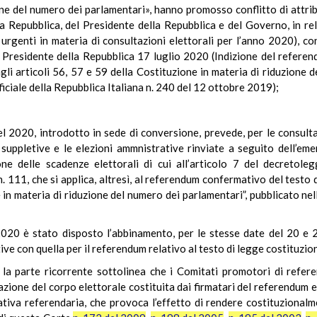
one del numero dei parlamentari», hanno promosso conflitto di attrib
a Repubblica, del Presidente della Repubblica e del Governo, in rela
urgenti in materia di consultazioni elettorali per l’anno 2020), co
 Presidente della Repubblica 17 luglio 2020 (Indizione del refere
li articoli 56, 57 e 59 della Costituzione in materia di riduzione
iciale della Repubblica Italiana n. 240 del 12 ottobre 2019);
 del 2020, introdotto in sede di conversione, prevede, per le consultazi
he suppletive e le elezioni ammnistrative rinviate a seguito dell’
one delle scadenze elettorali di cui all’articolo 7 del decreto­le
n. 111, che si applica, altresì, al referendum confermativo del testo
e in materia di riduzione del numero dei parlamentari”, pubblicato ne
 2020 è stato disposto l’abbinamento, per le stesse date del 20 e
ive con quella per il referendum relativo al testo di legge costituzio
, la parte ricorrente sottolinea che i Comitati promotori di refer
azione del corpo elettorale costituita dai firmatari del referendum e,
iativa referendaria, che provoca l’effetto di rendere costituziona