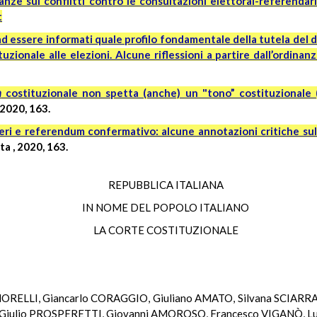
anze sui conflitti contro le consultazioni elettoral-referenda
t
o ad essere informati quale profilo fondamentale della tutela del 
zionale alle elezioni. Alcune riflessioni a partire dall’ordinan
m
costituzionale non spetta (anche) un "tono” costituzionale (
 2020, 163.
eri e referendum confermativo: alcune annotazioni critiche sull
sta
, 2020, 163.
REPUBBLICA ITALIANA
IN NOME DEL POPOLO ITALIANO
LA CORTE COSTITUZIONALE
 MORELLI, Giancarlo CORAGGIO, Giuliano AMATO, Silvana SCIARRA
iulio PROSPERETTI, Giovanni AMOROSO, Francesco VIGANÒ, Luc