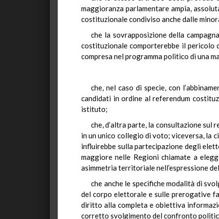
maggioranza parlamentare ampia, assoluta o 
costituzionale condiviso anche dalle mino
che la sovrapposizione della campagna p
costituzionale comporterebbe il pericolo d
compresa nel programma politico di una m
che, nel caso di specie, con l’abbinamen
candidati in ordine al referendum costituz
istituto;
che, d’altra parte, la consultazione sul 
in un unico collegio di voto; viceversa, la
influirebbe sulla partecipazione degli elet
maggiore nelle Regioni chiamate a elegge
asimmetria territoriale nell’espressione de
che anche le specifiche modalità di svol
del corpo elettorale e sulle prerogative fa
diritto alla completa e obiettiva informazio
corretto svolgimento del confronto politico