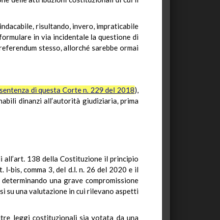
indacabile, risultando, invero, impraticabile
 formulare in via incidentale la questione di
l referendum stesso, allorché sarebbe ormai
sentenza di questa Corte n. 229 del 2018
),
bili dinanzi all’autorità giudiziaria, prima
 all’art. 138 della Costituzione il principio
 l-bis, comma 3, del d.l. n. 26 del 2020 e il
te, determinando una grave compromissione
si su una valutazione in cui rilevano aspetti
ltre leggi costituzionali sia votata da una