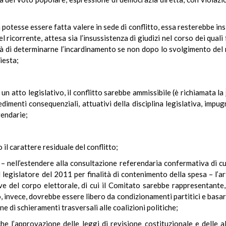
n potesse essere fatta valere in sede di conflitto, essa resterebbe ins
el ricorrente, attesa sia l’insussistenza di giudizi nel corso dei quali
ilità di determinarne l’incardinamento se non dopo lo svolgimento de
iesta;
n atto legislativo, il conflitto sarebbe ammissibile (è richiamata la
imenti consequenziali, attuativi della disciplina legislativa, impugna
rendarie;
il carattere residuale del conflitto;
e – nell’estendere alla consultazione referendaria confermativa di cui
legislatore del 2011 per finalità di contenimento della spesa – l’art.
tive del corpo elettorale, di cui il Comitato sarebbe rappresentan
, invece, dovrebbe essere libero da condizionamenti partitici e basar
ne di schieramenti trasversali alle coalizioni politiche;
e l’approvazione delle leggi di revisione costituzionale e delle a