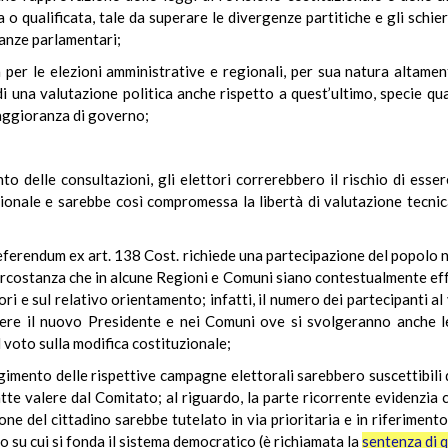
qualificata, tale da superare le divergenze partitiche e gli schiera
ranze parlamentari;
er le elezioni amministrative e regionali, per sua natura altament
i una valutazione politica anche rispetto a quest’ultimo, specie qua
aggioranza di governo;
to delle consultazioni, gli elettori correrebbero il rischio di essere
ionale e sarebbe così compromessa la libertà di valutazione tecnica
referendum ex art. 138 Cost. richiede una partecipazione del popolo nel
 circostanza che in alcune Regioni e Comuni siano contestualmente ef
tori e sul relativo orientamento; infatti, il numero dei partecipanti 
re il nuovo Presidente e nei Comuni ove si svolgeranno anche le c
l voto sulla modifica costituzionale;
gimento delle rispettive campagne elettorali sarebbero suscettibili d
tte valere dal Comitato; al riguardo, la parte ricorrente evidenzia c
ne del cittadino sarebbe tutelato in via prioritaria e in riferimento
 su cui si fonda il sistema democratico (è richiamata la
sentenza di 