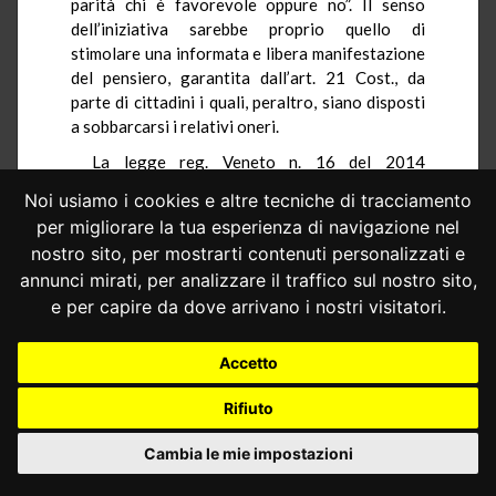
parità chi è favorevole oppure no”. Il senso
dell’iniziativa sarebbe proprio quello di
stimolare una informata e libera manifestazione
del pensiero, garantita dall’art. 21 Cost., da
parte di cittadini i quali, peraltro, siano disposti
a sobbarcarsi i relativi oneri.
La legge reg. Veneto n. 16 del 2014
costituirebbe l’epilogo di una lunga serie di
Noi usiamo i cookies e altre tecniche di tracciamento
iniziative, risalenti all’unificazione d’Italia,
per migliorare la tua esperienza di navigazione nel
orientate nel senso dell’autonomismo, come
nostro sito, per mostrarti contenuti personalizzati e
adeguamento delle strutture pubbliche alla
annunci mirati, per analizzare il traffico sul nostro sito,
molteplicità delle condizioni del Paese, del vero
e per capire da dove arrivano i nostri visitatori.
e proprio separatismo, o comunque della
contrapposizione politica all’autorità centrale.
Ricordato come, anche di recente, analoghe
Accetto
iniziative di consultazione popolare abbiano
suscitato reazioni differenti in diversi
Rifiuto
ordinamenti europei, la difesa regionale
sostiene che solo ragioni ideologiche
Cambia le mie impostazioni
potrebbero portare a negare la legittimità di