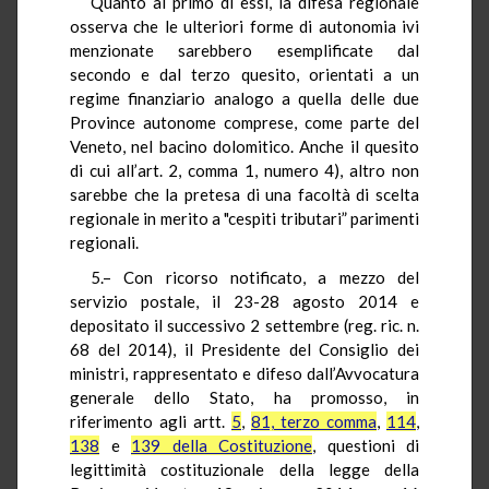
Quanto al primo di essi, la difesa regionale
osserva che le ulteriori forme di autonomia ivi
menzionate sarebbero esemplificate dal
secondo e dal terzo quesito, orientati a un
regime finanziario analogo a quella delle due
Province autonome comprese, come parte del
Veneto, nel bacino dolomitico. Anche il quesito
di cui all’art. 2, comma 1, numero 4), altro non
sarebbe che la pretesa di una facoltà di scelta
regionale in merito a "cespiti tributari” parimenti
regionali.
5.– Con ricorso notificato, a mezzo del
servizio postale, il 23-28 agosto 2014 e
depositato il successivo 2 settembre (reg. ric. n.
68 del 2014), il Presidente del Consiglio dei
ministri, rappresentato e difeso dall’Avvocatura
generale dello Stato, ha promosso, in
riferimento agli artt.
5
,
81, terzo comma
,
114
,
138
e
139 della Costituzione
, questioni di
legittimità costituzionale della legge della