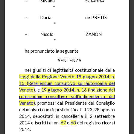
-
Silvana
SCIARRA
”
-
Daria
de PRETIS
”
-
Nicolò
ZANON
”
ha pronunciato la seguente
SENTENZA
nei giudizi di legittimità costituzionale delle
leggi della Regione Veneto 19 giugno 2014, n.
15 (Referendum consultivo sull’autonomia del
Veneto)
, e
19 giugno 2014, n. 16 (Indizione del
referendum consultivo sull’indipendenza del
Veneto)
, promossi dal Presidente del Consiglio
dei ministri con ricorsi notificati il 23-28 agosto
2014, depositati in cancelleria il 2 settembre
2014 e iscritti ai
nn
.
67
e
68
del registro ricorsi
2014.