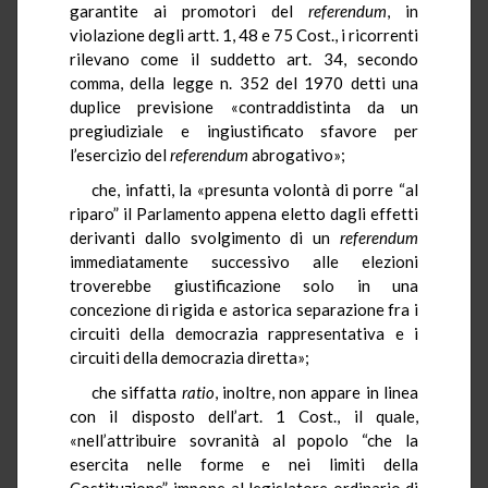
garantite ai promotori del
referendum
, in
violazione degli artt. 1, 48 e 75 Cost., i ricorrenti
rilevano come il suddetto art. 34, secondo
comma, della legge n. 352 del 1970 detti una
duplice previsione «contraddistinta da un
pregiudiziale e ingiustificato sfavore per
l’esercizio del
referendum
abrogativo»;
che, infatti, la «presunta volontà di porre “al
riparo” il Parlamento appena eletto dagli effetti
derivanti dallo svolgimento di un
referendum
immediatamente successivo alle elezioni
troverebbe giustificazione solo in una
concezione di rigida e astorica separazione fra i
circuiti della democrazia rappresentativa e i
circuiti della democrazia diretta»;
che siffatta
ratio
, inoltre, non appare in linea
con il disposto dell’art. 1 Cost., il quale,
«nell’attribuire sovranità al popolo “che la
esercita nelle forme e nei limiti della
Costituzione”, impone al legislatore ordinario di