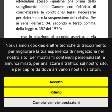
referendum
stesso «qualche ora prima dello
scioglimento delle Camere con l’effetto di
concretizzare le
condiciones
legali necessarie
per determinare la sospensione del relativo
iter
ai sensi dell’art. 34, secondo e terzo comma,
della legge n. 352 del 1970»;
che, in relazione al secondo aspetto, in via
sostanzialmente subordinata, i ricorrenti
Noi usiamo i cookies e altre tecniche di tracciamento
sottolineano la valenza lesiva del citato
per migliorare la tua esperienza di navigazione nel
secondo comma dell’art. 34, il quale prevede che
nostro sito, per mostrarti contenuti personalizzati e
«nel caso di anticipato scioglimento delle
annunci mirati, per analizzare il traffico sul nostro sito,
Camere o di una di esse, il
referendum
già indetto
e per capire da dove arrivano i nostri visitatori.
si intende automaticamente sospeso all’atto
della pubblicazione nella
Gazzetta Ufficiale
del
decreto del Presidente della Repubblica di
Accetto
indizione dei comizi elettorali per la elezione
delle nuove Camere o di una di esse»;
Rifiuto
che tale norma si porrebbe in contrasto con
Cambia le mie impostazioni
gli artt. 1, 2, 48 e 75 della Costituzione,
«introducendo una previsione contraddistinta