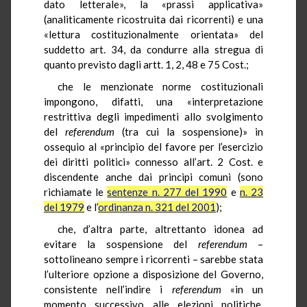
dato letterale», la «prassi applicativa»
(analiticamente ricostruita dai ricorrenti) e una
«lettura costituzionalmente orientata» del
suddetto art. 34, da condurre alla stregua di
quanto previsto dagli artt. 1, 2, 48 e 75 Cost.;
che le menzionate norme costituzionali
impongono, difatti, una «interpretazione
restrittiva degli impedimenti allo svolgimento
del
referendum
(tra cui la sospensione)» in
ossequio al «principio del favore per l’esercizio
dei diritti politici» connesso all’art. 2 Cost. e
discendente anche dai principi comuni (sono
richiamate le
sentenze n. 277 del 1990
e
n. 23
del 1979
e l’
ordinanza n. 321 del 2001
);
che, d’altra parte, altrettanto idonea ad
evitare la sospensione del
referendum
–
sottolineano sempre i ricorrenti – sarebbe stata
l’ulteriore opzione a disposizione del Governo,
consistente nell’indire i
referendum
«in un
momento successivo alle elezioni politiche,