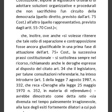
adottare soluzioni organizzative e procedurali
che non sacrifichino l’un circuito della
democrazia (quello diretto, previsto dall’art. 75
Cost.) all’altro (quello rappresentativo, previsto
dagli artt. 55-70 Cost.)»;
che, inoltre, ove anche «si volesse ritenere
che tale
ratio
di separazione e contrapposizione
fosse ancora giustificabile in una prima fase di
attuazione dell’art. 75» Cost., la successiva
prassi costituzionale – si sottolinea sempre nel
ricorso, richiamando anche le deroghe espresse
al disposto del citato art. 34 che il legislatore,
per talune consultazioni referendarie, ha inteso
introdurre (art. 1 della legge 7 agosto 1987, n.
332, che reca «Deroghe alla legge 25 maggio
1970 n. 352, in materia di
referendum
») –
avrebbe dimostrato come detta
ratio
«sia
divenuta nel tempo palesemente irragionevole,
alla luce degli esiti fortemente dilatori a cui può