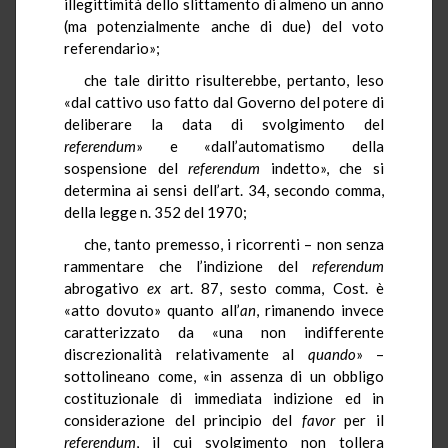
illegittimità dello slittamento di almeno un anno
(ma potenzialmente anche di due) del voto
referendario»;
che tale diritto risulterebbe, pertanto, leso
«dal cattivo uso fatto dal Governo del potere di
deliberare la data di svolgimento del
referendum
» e «dall’automatismo della
sospensione del
referendum
indetto», che si
determina ai sensi dell’art. 34, secondo comma,
della legge n. 352 del 1970;
che, tanto premesso, i ricorrenti – non senza
rammentare che l’indizione del
referendum
abrogativo
ex
art. 87, sesto comma, Cost. è
«atto dovuto» quanto all’
an
, rimanendo invece
caratterizzato da «una non indifferente
discrezionalità relativamente al
quando
» –
sottolineano come, «in assenza di un obbligo
costituzionale di immediata indizione ed in
considerazione del principio del
favor
per il
referendum
, il cui svolgimento non tollera