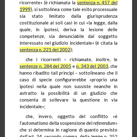
ricorrente» (è richiamata la
sentenza n. 457 del
1999
), si sottolinea come tale esito processuale
sia stato limitato dalla giurisprudenza
costituzionale ai soli casi in cui «la legge, dalla
quale, in ipotesi, deriva la lesione delle
competenze, sia denunciabile dal soggetto
interessato nel giudizio incidentale» (è citata la
sentenza n. 221 del 2002
);
che i ricorrenti – richiamate, inoltre, le
sentenze n. 284 del 2005
e
n. 343 del 2003
, che
hanno ribadito tali principi – sottolineano che il
caso di specie configurerebbe «proprio una
ipotesi nella quale non sussiste neanche in
astratto la possibilità di un giudizio che
consenta di sollevare la questione in via
incidentale»;
che, invero, oggetto del conflitto «è
l’automatismo della sospensione del
referendum
»
che si determina in ragione di quanto previsto
dall’art. 34, secondo comma, della legge n. 352