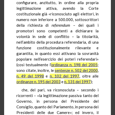
configurare, anzitutto, in ordine alla propria
legittimazione attiva, avendo la Corte
costituzionale già «riconosciuto agli elettori, in
numero non inferiore a 500.000, sottoscrittori
della richiesta di
referendum
– dei quali i
promotori sono competenti a dichiarare la
volontà in sede di conflitto – la titolarità,
nell’ambito della procedura referendaria, di una
funzione costituzionalmente rilevante e
garantita, in quanto essi attivano la sovranità
popolare nell’esercizio dei poteri referendari»
(così testualmente l’
ordinanza n. 198 del 2005
;
sono citate, inoltre, le
sentenze n. 502 del 2000
,
n. 49 del 1998
e
n. 102 del 1997
, oltre alle
ordinanze n. 195 del 2003
e
n. 131 del 1997
);
che, del pari, va riconosciuta – secondo i
ricorrenti – «la legittimazione passiva tanto del
Governo, in persona del Presidente del
Consiglio, quanto del Parlamento, in persona dei
Presidenti delle due Camere»; ed invero, il