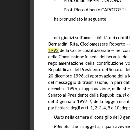
- Prof. Guido NEPPI MODONA
- Prof. Piero Alberto CAPOTOSTI
ha pronunciato la seguente
nei giudizi sull'ammissibilità dei confl
Bernardini Rita, Cicciomessere Roberto -
1993
della Corte costituzionale -- nei con
della Commissione in sede deliberante del 
regolamentazione della contribuzione vol
Repubblica e del Presidente del Senato, de
20 dicembre 1996, di approvazione della le
del messaggio di trasmissione, in pari da
dicembre 1996, di approvazione, nello ste
Senato al Presidente della Repubblica,
e)
de
del 3 gennaio 1997,
f)
della legge recant
particolare degli artt. 1, 2, 3, 4, 8 e 10; de
Udito
nella camera di consiglio del 9 ge
Ritenuto
che i soggetti, i quali aveva