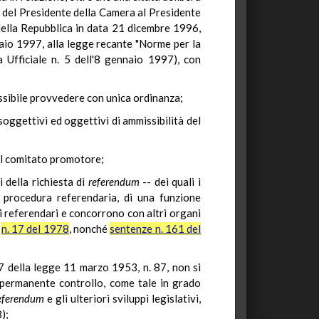
e del Presidente della Camera al Presidente
della Repubblica in data 21 dicembre 1996,
naio 1997, alla legge recante "Norme per la
a Ufficiale n. 5 dell'8 gennaio 1997), con
ssibile provvedere con unica ordinanza;
soggettivi ed oggettivi di ammissibilità del
del comitato promotore;
 della richiesta di
referendum
-- dei quali i
a procedura referendaria, di una funzione
ri referendari e concorrono con altri organi
,
n. 17 del 1978
, nonché
sentenze n. 161 del
 37 della legge 11 marzo 1953, n. 87, non si
 permanente controllo, come tale in grado
eferendum
e gli ulteriori sviluppi legislativi,
);