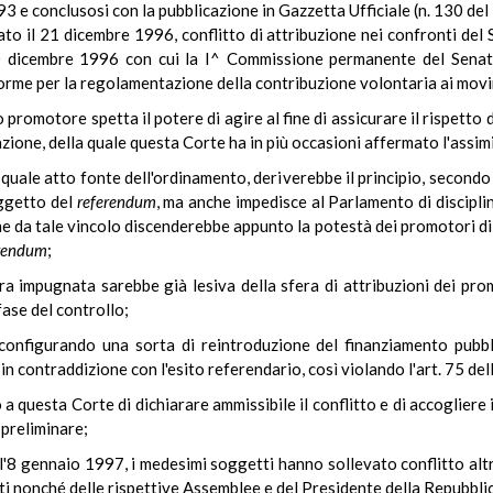
1993 e conclusosi con la pubblicazione in Gazzetta Ufficiale (n. 130 de
to il 21 dicembre 1996, conflitto di attribuzione nei confronti del
 20 dicembre 1996 con cui la I^ Commissione permanente del Senato
rme per la regolamentazione della contribuzione volontaria ai movimen
o promotore spetta il potere di agire al fine di assicurare il rispetto
ione, della quale questa Corte ha in più occasioni affermato l'assimi
quale atto fonte dell'ordinamento, deriverebbe il principio, secondo 
oggetto del
referendum
, ma anche impedisce al Parlamento di discipli
he da tale vincolo discenderebbe appunto la potestà dei promotori di 
rendum
;
era impugnata sarebbe già lesiva della sfera di attribuzioni dei prom
fase del controllo;
 configurando una sorta di reintroduzione del finanziamento pubbl
 in contraddizione con l'esito referendario, così violando l'art. 75 de
a questa Corte di dichiarare ammissibile il conflitto e di accogliere
 preliminare;
l'8 gennaio 1997, i medesimi soggetti hanno sollevato conflitto altr
i nonché delle rispettive Assemblee e del Presidente della Repubblica 