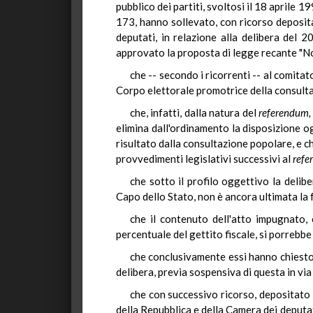
pubblico dei partiti, svoltosi il 18 aprile 
173, hanno sollevato, con ricorso deposita
deputati, in relazione alla delibera del
approvato la proposta di legge recante "No
che -- secondo i ricorrenti -- al comitat
Corpo elettorale promotrice della consultaz
che, infatti, dalla natura del
referendum,
elimina dall'ordinamento la disposizione 
risultato dalla consultazione popolare, e c
provvedimenti legislativi successivi al
refe
che sotto il profilo oggettivo la delib
Capo dello Stato, non è ancora ultimata la 
che il contenuto dell'atto impugnato,
percentuale del gettito fiscale, si porrebbe
che conclusivamente essi hanno chiesto 
delibera, previa sospensiva di questa in via
che con successivo ricorso, depositato 
della Repubblica e della Camera dei deputat