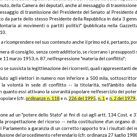
tenuto, della Camera dei deputati, anche al messaggio di trasmission
essaggio di trasmissione del Presidente del Senato al Presidente 
to da parte dello stesso Presidente della Repubblica in data 3 gen
ntaria ai movimenti o partiti politici" (pubblicata nella Gazzett
 10.
 a ricomprendere nel suo contenuto anche il primo ed è, pertanto, po
amera di consiglio, senza contraddittorio, se ricorrano i presupposti 
gge 11 marzo 1953, n. 87, nell'espressione "materia del conflitto";
 se sussista la legittimazione dei ricorrenti, quali rappresentanti 
uto agli elettori in numero non inferiore a 500 mila, sottoscrittori
a volontà in sede di conflitto -- la titolarità, nell'àmbito dell
n quanto essi attivano la sovranità popolare nell'esercizio dei pote
popolare (cfr.
ordinanze n. 118
e n.
226 del 1995
,
n. 1
e
n. 2 del 1979
one ad un "potere dello Stato" ai fini di cui agli artt. 134 Cost. e
la prospettazione del ricorso -- nella costituzione d'un organo di
l Parlamento a garanzia di un corretto rapporto tra i risultati del
r
nclusione del procedimento referendario (cfr. ordinanza 27 luglio 1988