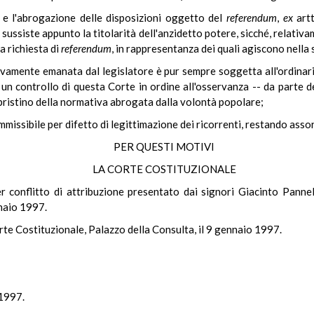
i e l'abrogazione delle disposizioni oggetto del
referendum
,
ex
artt
sussiste appunto la titolarità dell'anzidetto potere, sicché, relativ
a richiesta di
referendum
, in rappresentanza dei quali agiscono nella s
sivamente emanata dal legislatore è pur sempre soggetta all'ordinario
n controllo di questa Corte in ordine all'osservanza -- da parte del 
ipristino della normativa abrogata dalla volontà popolare;
mmissibile per difetto di legittimazione dei ricorrenti, restando assor
PER QUESTI MOTIVI
LA CORTE COSTITUZIONALE
per conflitto di attribuzione presentato dai signori Giacinto Pann
naio 1997.
rte Costituzionale, Palazzo della Consulta, il 9 gennaio 1997.
 1997.