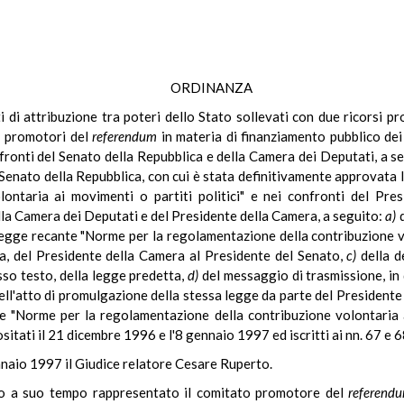
ORDINANZA
itti di attribuzione tra poteri dello Stato sollevati con due ricorsi
- promotori del
referendum
in materia di finanziamento pubblico de
fronti del Senato della Repubblica e della Camera dei Deputati, a s
Senato della Repubblica, con cui è stata definitivamente approvata 
ontaria ai movimenti o partiti politici" e nei confronti del Pres
lla Camera dei Deputati e del Presidente della Camera, a seguito:
a)
d
gge recante "Norme per la regolamentazione della contribuzione vol
ta, del Presidente della Camera al Presidente del Senato,
c)
della d
sso testo, della legge predetta,
d)
del messaggio di trasmissione, in
ll'atto di promulgazione della stessa legge da parte del Presidente de
e "Norme per la regolamentazione della contribuzione volontaria a
positati il 21 dicembre 1996 e l'8 gennaio 1997 ed iscritti ai nn. 67 e 6
nnaio 1997 il Giudice relatore Cesare Ruperto.
no a suo tempo rappresentato il comitato promotore del
referend