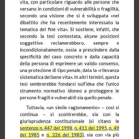
vita, con particolare riguardo alle persone che
versano in condizioni di vulnerabilità o fragilità,
secondo una visione che si è sviluppata «nel
dibattito che ha recentemente interessato la
tematica del fine vita». Si sostiene, infatti, che
secondo la tesi contestata, alcune posizioni
soggettive reclamerebbero, sempre e
incondizionatamente, ossia a prescindere dalla
specificità del caso concreto e dalla capacità
della persona di esprimere un valido consenso,
una protezione di tipo penale, data la «rilevanza
sistematica del bene vita». In altri termini, questa
tesi sembrerebbe fondarsi sull’idea che l’unico
strumento normativo idoneo a proteggere le
persone fragili e vulnerabili sia quello penale.
Tuttavia, «un simile ragionamento» – così si
continua – si scontrerebbe, sia con la
giurisprudenza costituzionale (si citano le
sentenze n. 447 del 1998
,
n. 411 del 1995
,
n. 49
del 1985
e
n. 226 del 1983
), sia con «la più