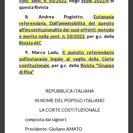
cost., sent. n. 50/2022
, negli
Studi 2022/II
di
questa Rivista
8. Andrea Pugiotto
,
Eutanasia
referendaria. Dall’ammissibilità del quesito
all’incostituzionalità dei suoi effetti: metodo
e merito nella sent. n. 50/2022
, per g.c. della
Rivista AIC
9. Marco Ladu,
Il quesito referendario
sull’eutanasia legale al vaglio della Corte
costituzionale
, per g.c. della
Rivista "Gruppo
di Pisa"
REPUBBLICA ITALIANA
IN NOME DEL POPOLO ITALIANO
LA CORTE COSTITUZIONALE
composta dai signori:
Presidente: Giuliano AMATO