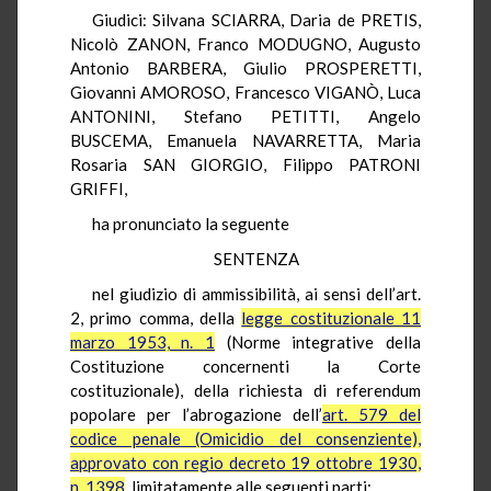
Giudici: Silvana SCIARRA, Daria de PRETIS,
Nicolò ZANON, Franco MODUGNO, Augusto
Antonio BARBERA, Giulio PROSPERETTI,
Giovanni AMOROSO, Francesco VIGANÒ, Luca
ANTONINI, Stefano PETITTI, Angelo
BUSCEMA, Emanuela NAVARRETTA, Maria
Rosaria SAN GIORGIO, Filippo PATRONI
GRIFFI,
ha pronunciato la seguente
SENTENZA
nel giudizio di ammissibilità, ai sensi dell’art.
2, primo comma, della
legge costituzionale 11
marzo 1953, n. 1
(Norme integrative della
Costituzione concernenti la Corte
costituzionale), della richiesta di referendum
popolare per l’abrogazione dell’
art. 579 del
codice penale (Omicidio del consenziente),
approvato con regio decreto 19 ottobre 1930,
n. 1398
, limitatamente alle seguenti parti: