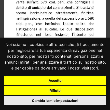
verte sull’art. 579 cod. pen., che configura il
delitto di omicidio del consenziente. Si tratta di
norma incriminatrice strettamente finitima,
nell’ispirazione, a quella del successivo art. 580
cod. pen., che incrimina l’aiuto (oltre che
l’istigazione) al suicidio. Le due disposizioni
riflettono, nel loro insieme, l’intento del
legislatore del codice penale del 1930 di
Noi usiamo i cookies e altre tecniche di tracciamento
tutelare la vita umana anche nei casi in cui il
per migliorare la tua esperienza di navigazione nel
titolare del diritto intenderebbe rinunciarvi, sia
manu alius, sia manu propria, ma con l’ausilio di
nostro sito, per mostrarti contenuti personalizzati e
altri. Esclusa una reazione sanzionatoria nei
annunci mirati, per analizzare il traffico sul nostro sito,
confronti dello stesso autore dell’atto
e per capire da dove arrivano i nostri visitatori.
abdicativo, anche nei casi in cui essa sarebbe
materialmente possibile (per essere il fatto
Accetto
rimasto allo stadio del tentativo), il legislatore
erige una “cintura di protezione” indiretta
Rifiuto
rispetto all’attuazione di decisioni in suo danno,
inibendo, comunque sia, ai terzi di cooperarvi,
Cambia le mie impostazioni
sotto minaccia di sanzione penale.