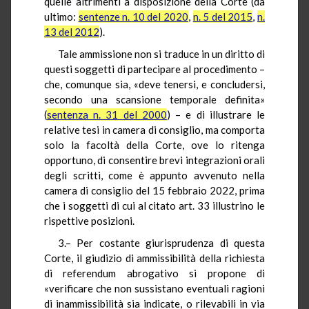
quelle altrimenti a disposizione della Corte (da
ultimo:
sentenze n. 10 del 2020
,
n. 5 del 2015
,
n.
13 del 2012
).
Tale ammissione non si traduce in un diritto di
questi soggetti di partecipare al procedimento –
che, comunque sia, «deve tenersi, e concludersi,
secondo una scansione temporale definita»
(
sentenza n. 31 del 2000
) – e di illustrare le
relative tesi in camera di consiglio, ma comporta
solo la facoltà della Corte, ove lo ritenga
opportuno, di consentire brevi integrazioni orali
degli scritti, come è appunto avvenuto nella
camera di consiglio del 15 febbraio 2022, prima
che i soggetti di cui al citato art. 33 illustrino le
rispettive posizioni.
3.– Per costante giurisprudenza di questa
Corte, il giudizio di ammissibilità della richiesta
di referendum abrogativo si propone di
«verificare che non sussistano eventuali ragioni
di inammissibilità sia indicate, o rilevabili in via