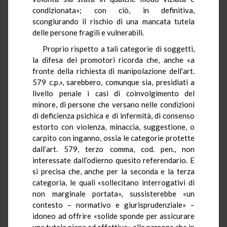
condizionata»; con ciò, in definitiva,
scongiurando il rischio di una mancata tutela
delle persone fragili e vulnerabili.
Proprio rispetto a tali categorie di soggetti,
la difesa dei promotori ricorda che, anche «a
fronte della richiesta di manipolazione dell’art.
579 c.p.», sarebbero, comunque sia, presidiati a
livello penale i casi di coinvolgimento del
minore, di persone che versano nelle condizioni
di deficienza psichica e di infermità, di consenso
estorto con violenza, minaccia, suggestione, o
carpito con inganno, ossia le categorie protette
dall’art. 579, terzo comma, cod. pen., non
interessate dall’odierno quesito referendario. E
si precisa che, anche per la seconda e la terza
categoria, le quali «sollecitano interrogativi di
non marginale portata», sussisterebbe «un
contesto – normativo e giurisprudenziale» –
idoneo ad offrire «solide sponde per assicurare
una tutela piena ed effettiva» alle persone che in