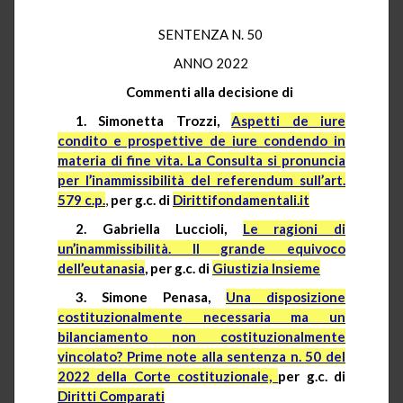
SENTENZA N. 50
ANNO 2022
Commenti alla decisione di
1. Simonetta Trozzi,
Aspetti de iure
condito e prospettive de iure condendo in
materia di fine vita. La Consulta si pronuncia
per l’inammissibilità del referendum sull’art.
579 c.p.
,
per g.c. di
Dirittifondamentali.it
2. Gabriella Luccioli,
Le ragioni di
un’inammissibilità. Il grande equivoco
dell’eutanasia
, per g.c. di
Giustizia Insieme
3. Simone Penasa,
Una disposizione
costituzionalmente necessaria ma un
bilanciamento non costituzionalmente
vincolato? Prime note alla sentenza n. 50 del
2022 della Corte costituzionale,
per g.c. di
Diritti Comparati