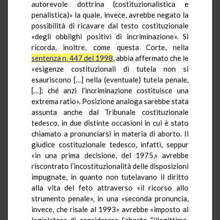
autorevole dottrina (costituzionalistica e
penalistica)» la quale, invece, avrebbe negato la
possibilità di ricavare dal testo costituzionale
«degli obblighi positivi di incriminazione». Si
ricorda, inoltre, come questa Corte, nella
sentenza n. 447 del 1998
, abbia affermato che le
«esigenze costituzionali di tutela non si
esauriscono […] nella (eventuale) tutela penale,
[…]; ché anzi l’incriminazione costituisce una
extrema ratio». Posizione analoga sarebbe stata
assunta anche dal Tribunale costituzionale
tedesco, in due distinte occasioni in cui è stato
chiamato a pronunciarsi in materia di aborto. Il
giudice costituzionale tedesco, infatti, seppur
«in una prima decisione, del 1975,» avrebbe
riscontrato l’incostituzionalità delle disposizioni
impugnate, in quanto non tutelavano il diritto
alla vita del feto attraverso «il ricorso allo
strumento penale», in una «seconda pronuncia,
invece, che risale al 1993» avrebbe «imposto al
legislatore di considerare l’aborto “illegittimo,