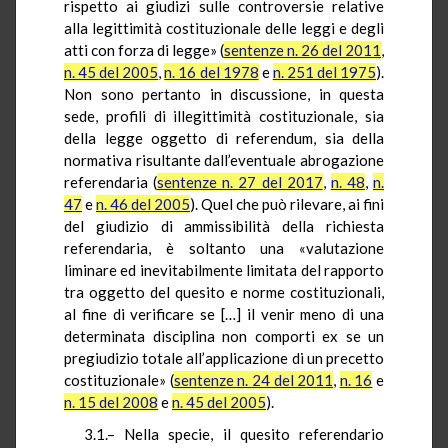
rispetto ai giudizi sulle controversie relative
alla legittimità costituzionale delle leggi e degli
atti con forza di legge» (
sentenze n. 26 del 2011
,
n. 45 del 2005
,
n. 16 del 1978
e
n. 251 del 1975
).
Non sono pertanto in discussione, in questa
sede, profili di illegittimità costituzionale, sia
della legge oggetto di referendum, sia della
normativa risultante dall’eventuale abrogazione
referendaria (
sentenze n. 27 del 2017
,
n. 48
,
n.
47
e
n. 46 del 2005
). Quel che può rilevare, ai fini
del giudizio di ammissibilità della richiesta
referendaria, è soltanto una «valutazione
liminare ed inevitabilmente limitata del rapporto
tra oggetto del quesito e norme costituzionali,
al fine di verificare se […] il venir meno di una
determinata disciplina non comporti ex se un
pregiudizio totale all’applicazione di un precetto
costituzionale» (
sentenze n. 24 del 2011
,
n. 16
e
n. 15 del 2008
e
n. 45 del 2005
).
3.1.– Nella specie, il quesito referendario