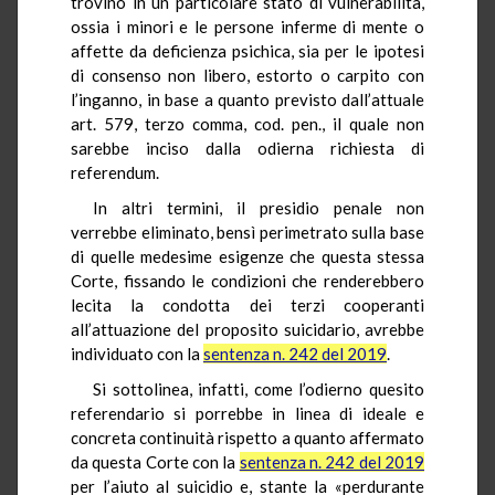
trovino in un particolare stato di vulnerabilità,
ossia i minori e le persone inferme di mente o
affette da deficienza psichica, sia per le ipotesi
di consenso non libero, estorto o carpito con
l’inganno, in base a quanto previsto dall’attuale
art. 579, terzo comma, cod. pen., il quale non
sarebbe inciso dalla odierna richiesta di
referendum.
In altri termini, il presidio penale non
verrebbe eliminato, bensì perimetrato sulla base
di quelle medesime esigenze che questa stessa
Corte, fissando le condizioni che renderebbero
lecita la condotta dei terzi cooperanti
all’attuazione del proposito suicidario, avrebbe
individuato con la
sentenza n. 242 del 2019
.
Si sottolinea, infatti, come l’odierno quesito
referendario si porrebbe in linea di ideale e
concreta continuità rispetto a quanto affermato
da questa Corte con la
sentenza n. 242 del 2019
per l’aiuto al suicidio e, stante la «perdurante