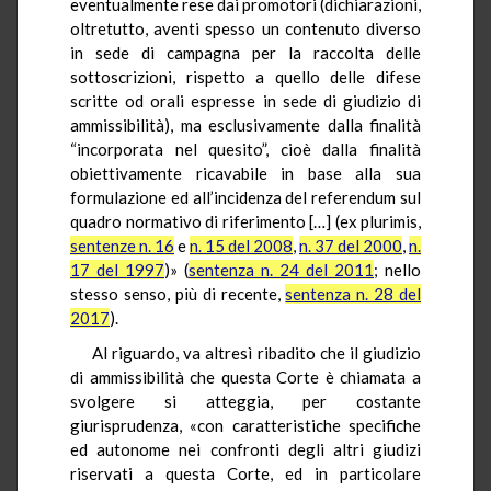
eventualmente rese dai promotori (dichiarazioni,
oltretutto, aventi spesso un contenuto diverso
in sede di campagna per la raccolta delle
sottoscrizioni, rispetto a quello delle difese
scritte od orali espresse in sede di giudizio di
ammissibilità), ma esclusivamente dalla finalità
“incorporata nel quesito”, cioè dalla finalità
obiettivamente ricavabile in base alla sua
formulazione ed all’incidenza del referendum sul
quadro normativo di riferimento […] (ex plurimis,
sentenze n. 16
e
n. 15 del 2008
,
n. 37 del 2000
,
n.
17 del 1997
)» (
sentenza n. 24 del 2011
; nello
stesso senso, più di recente,
sentenza n. 28 del
2017
).
Al riguardo, va altresì ribadito che il giudizio
di ammissibilità che questa Corte è chiamata a
svolgere si atteggia, per costante
giurisprudenza, «con caratteristiche specifiche
ed autonome nei confronti degli altri giudizi
riservati a questa Corte, ed in particolare