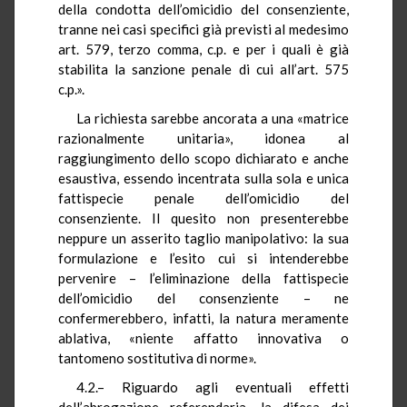
della condotta dell’omicidio del consenziente,
tranne nei casi specifici già previsti al medesimo
art. 579, terzo comma, c.p. e per i quali è già
stabilita la sanzione penale di cui all’art. 575
c.p.».
La richiesta sarebbe ancorata a una «matrice
razionalmente unitaria», idonea al
raggiungimento dello scopo dichiarato e anche
esaustiva, essendo incentrata sulla sola e unica
fattispecie penale dell’omicidio del
consenziente. Il quesito non presenterebbe
neppure un asserito taglio manipolativo: la sua
formulazione e l’esito cui si intenderebbe
pervenire – l’eliminazione della fattispecie
dell’omicidio del consenziente – ne
confermerebbero, infatti, la natura meramente
ablativa, «niente affatto innovativa o
tantomeno sostitutiva di norme».
4.2.– Riguardo agli eventuali effetti
dell’abrogazione referendaria, la difesa dei