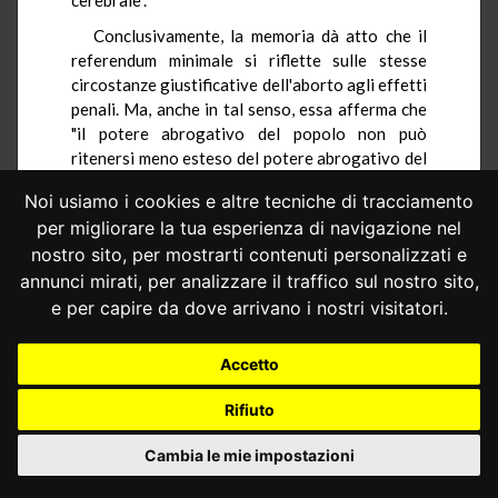
Conclusivamente, la memoria dà atto che il
referendum minimale si riflette sulle stesse
circostanze giustificative dell'aborto agli effetti
penali. Ma, anche in tal senso, essa afferma che
"il potere abrogativo del popolo non può
ritenersi meno esteso del potere abrogativo del
Parlamento".
Noi usiamo i cookies e altre tecniche di tracciamento
d) Quanto infine alla memoria depositata
per migliorare la tua esperienza di navigazione nel
dall'Avvocatura dello Stato, nella parte
nostro sito, per mostrarti contenuti personalizzati e
concernente le tre richieste in esame, essa rileva
annunci mirati, per analizzare il traffico sul nostro sito,
per un primo verso che le ordinanze dell'Ufficio
e per capire da dove arrivano i nostri visitatori.
centrale per il referendum farebbero chiaro
riferimento a questa Corte, là dove si ipotizza
che venga sollevata questione di legittimità
Accetto
costituzionale relativa alle carenze della legge
Rifiuto
n. 352 del 1970. Per un altro verso, la memoria
aggiunge che, nel valutare l'ammissibilità delle
Cambia le mie impostazioni
singole richieste, dovrebbero farsi valere i
principi già affermati dalla Corte nella
sentenza