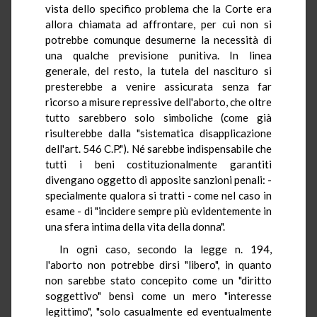
vista dello specifico problema che la Corte era
allora chiamata ad affrontare, per cui non si
potrebbe comunque desumerne la necessità di
una qualche previsione punitiva. In linea
generale, del resto, la tutela del nascituro si
presterebbe a venire assicurata senza far
ricorso a misure repressive dell'aborto, che oltre
tutto sarebbero solo simboliche (come già
risulterebbe dalla "sistematica disapplicazione
dell'art. 546 C.P."). Né sarebbe indispensabile che
tutti i beni costituzionalmente garantiti
divengano oggetto di apposite sanzioni penali: -
specialmente qualora si tratti - come nel caso in
esame - di "incidere sempre più evidentemente in
una sfera intima della vita della donna".
In ogni caso, secondo la legge n. 194,
l'aborto non potrebbe dirsi "libero", in quanto
non sarebbe stato concepito come un "diritto
soggettivo" bensì come un mero "interesse
legittimo", "solo casualmente ed eventualmente