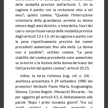
delle modalità previste dall'articolo 7, chi la
cagiona è punito con la reclusione sino a sei
mesi."; quinto comma: "Quando l'interruzione
volontaria della gravidanza avviene su donna
minore degli anni diciotto, o interdetta, fuori dei
casi o senza l'osservanza delle modalità previste
dagli articoli 12 e 13, chi la cagiona è punito con
le pene rispettivamente previste dai commi
precedenti aumentate fino alla metà. La donna
non è punibile."; settimo comma: "Le pene
stabilite dal comma precedente sono aumentate
se la morte o la lesione della donna derivano dai
fatti previsti dal quinto comma."; articoli 20,21.
Infine, la terza richiesta (reg. ref. n. 24) -
anch'essa presentata il 29 settembre 1980 dai
promotori Verduchi Paolo Maria, Scognamiglio
Simona, Cecina Angelo, Monacchi Riccardo - ha
per oggetto gli articoli 4,5, 6, limitatamente alle
parole "dopo i primi novanta giorni", "tra cui
quelli relativi a rilevanti anomalie o