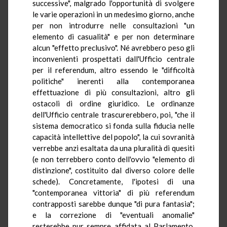
successive", malgrado l'opportunità di svolgere
le varie operazioni in un medesimo giorno, anche
per non introdurre nelle consultazioni "un
elemento di casualità" e per non determinare
alcun "effetto preclusivo". Né avrebbero peso gli
inconvenienti prospettati dall'Ufficio centrale
per il referendum, altro essendo le "difficoltà
politiche" inerenti alla contemporanea
effettuazione di più consultazioni, altro gli
ostacoli di ordine giuridico. Le ordinanze
dell'Ufficio centrale trascurerebbero, poi, "che il
sistema democratico si fonda sulla fiducia nelle
capacità intellettive del popolo", la cui sovranità
verrebbe anzi esaltata da una pluralità di quesiti
(e non terrebbero conto dell'ovvio "elemento di
distinzione", costituito dal diverso colore delle
schede). Concretamente, l'ipotesi di una
"contemporanea vittoria" di più referendum
contrapposti sarebbe dunque "di pura fantasia";
e la correzione di "eventuali anomalie"
resterebbe pur sempre affidata al Parlamento.