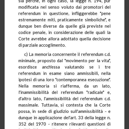
sia perchè, in ogni caso, la legge n. 194, pur
modificata nel senso voluto dai promotori del
referendum in questione, infliggerebbe "pene
estremamente miti, praticamente simboliche", e
dunque ben diverse da quelle già previste nel
codice penale, in considerazione delle quali la
Corte avrebbe allora adottato quella decisione
di parziale accoglimento.
c) La memoria concernente il referendum c.d.
minimale, proposto dal "movimento per la vita",
esordisce anch'essa valutando se i tre
referendum in esame siano ammissibili, nella
ipotesi di una loro "contemporanea esecuzione".
Nella memoria si riafferma, da un lato,
l'inammissibilità del referendum "radicale" e,
d'altro lato, l'ammissibilità del referendum c.d.
massimale. Tuttavia, si contesta che la Corte
possa, in sede di giudizio sull'ammissibilità - e
dunque in applicazione del'art. 33 della legge n.
352 del 1970 - ritenere rilevanti questioni di