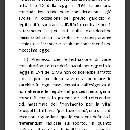
artt. 1 e 12 della legge n. 194, la memoria
conclude insistendo nelle considerazioni - già
svolte in occasione del previo giudizio di
legittimità, spettante all'Ufficio centrale per il
referendum - per cui nulla escluderebbe
l'ammissibilità di molteplici e contemporanee
richieste referendarie, sebbene concernenti una
medesima legge.
b) Premesso che l'effettuazione di varie
consultazioni referendarie aventi per oggetto la
legge n. 194 del 1978 non colliderebbe affatto
con il principio della sovranità popolare (e
sarebbe in ogni caso imposta dall'esigenza di
non alterare le regole del procedimento già in
corso), il comitato promotore del referendum
c.d. massimale del "movimento per la vita",
prospetta tuttavia, "per tuziorismo", una serie di
eccezioni riguardanti quello che viene definito il
"referendum radicale sull'aborto". In quanto
ispirato ad una "totale indifferenza ... rispetto