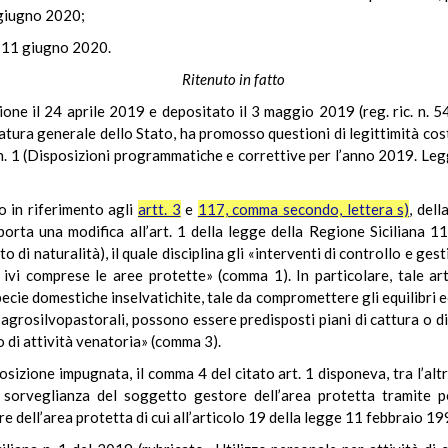
 giugno 2020;
l’11 giugno 2020.
Ritenuto in fatto
ione il 24 aprile 2019 e depositato il 3 maggio 2019 (reg. ric. n. 5
atura generale dello Stato, ha promosso questioni di legittimità cost
. 1 (Disposizioni programmatiche e correttive per l’anno 2019. Legge 
o in riferimento agli
artt. 3
e
117, comma secondo, lettera s)
, dell
pporta una modifica all’art. 1 della legge della Regione Siciliana 
 di naturalità), il quale disciplina gli «interventi di controllo e ges
e, ivi comprese le aree protette» (comma 1). In particolare, tale a
pecie domestiche inselvatichite, tale da compromettere gli equilibri e
 agrosilvopastorali, possono essere predisposti piani di cattura o di
 di attività venatoria» (comma 3).
osizione impugnata, il comma 4 del citato art. 1 disponeva, tra l’altr
e sorveglianza del soggetto gestore dell’area protetta tramite p
 dell’area protetta di cui all’articolo 19 della legge 11 febbraio 199