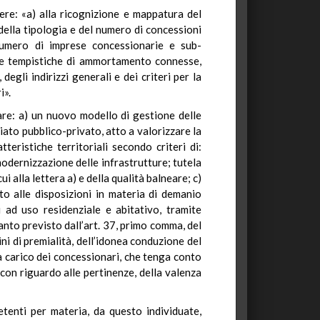
dere: «a) alla ricognizione e mappatura del
 della tipologia e del numero di concessioni
 numero di imprese concessionarie e sub-
elle tempistiche di ammortamento connesse,
egli indirizzi generali e dei criteri per la
i».
rare: a) un nuovo modello di gestione delle
ato pubblico-privato, atto a valorizzare la
teristiche territoriali secondo criteri di:
 modernizzazione delle infrastrutture; tutela
i alla lettera a) e della qualità balneare; c)
to alle disposizioni in materia di demanio
i ad uso residenziale e abitativo, tramite
uanto previsto dall’art. 37, primo comma, del
ini di premialità, dell’idonea conduzione del
a carico dei concessionari, che tenga conto
 con riguardo alle pertinenze, della valenza
tenti per materia, da questo individuate,