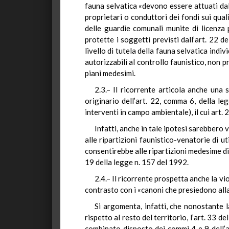
fauna selvatica «devono essere attuati dal
proprietari o conduttori dei fondi sui quali
delle guardie comunali munite di licenza p
protette i soggetti previsti dall’art. 22 d
livello di tutela della fauna selvatica indiv
autorizzabili al controllo faunistico, non p
piani medesimi.
2.3.– Il ricorrente articola anche una 
originario dell’art. 22, comma 6, della l
interventi in campo ambientale), il cui art. 
Infatti, anche in tale ipotesi sarebbero
alle ripartizioni faunistico-venatorie di ut
consentirebbe alle ripartizioni medesime di 
19 della legge n. 157 del 1992.
2.4.– Il ricorrente prospetta anche la vi
contrasto con i «canoni che presiedono alla
Si argomenta, infatti, che nonostante l
rispetto al resto del territorio, l’art. 33 d
combinato disposto dei commi 4 e 9 dell’ar