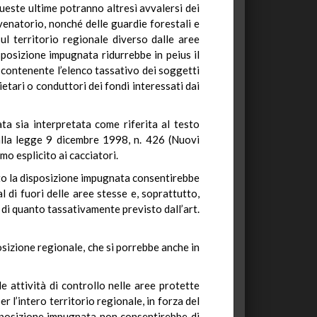
ueste ultime potranno altresì avvalersi dei
o venatorio, nonché delle guardie forestali e
sul territorio regionale diverso dalle aree
isposizione impugnata ridurrebbe in peius il
, contenente l’elenco tassativo dei soggetti
ietari o conduttori dei fondi interessati dai
ata sia interpretata come riferita al testo
dalla legge 9 dicembre 1998, n. 426 (Nuovi
mo esplicito ai cacciatori.
anto la disposizione impugnata consentirebbe
al di fuori delle aree stesse e, soprattutto,
i di quanto tassativamente previsto dall’art.
posizione regionale, che si porrebbe anche in
e attività di controllo nelle aree protette
er l’intero territorio regionale, in forza del
disposizione impugnata non consentirebbe di