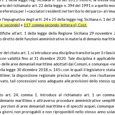
ario del richiamato art. 22 della legge n. 394 del 1991 o a quello mo
 preferenza per i «cacciatori residenti nel territorio del parco» al rim
e l’impugnativa degli artt. 24 e 25 della legge reg. Siciliana n. 1 del 
te: secondo)
e
117, comma secondo, lettera e), Cost.
fiche all’art. 1 della legge della Regione Siciliana 29 novembre 20
o diretto delle funzioni amministrative in materia di demanio marittimo)
 del citato art. 1, si introduce una disciplina transitoria per il rila
con validità fino al 31 dicembre 2020. Tale disciplina è applicabil
zo delle aree demaniali marittime adottati dai Comuni, e comunque «ne
ella legge 30 dicembre 2018, n. 145», con le quali il legislatore sta
ittime; la disposizione regionale precisa anche che, ove risultasser
ato, tali concessioni sono adeguate alle previsioni dello stesso 
to art. 24, comma 1, introduce al richiamato art. 1 un comma 
l demanio marittimo e attraverso procedure amministrative semplifica
te porzioni di aree demaniali marittime e di specchi acquei, comunque
 giorni, non prorogabili e non riproponibili nello stesso anno solare