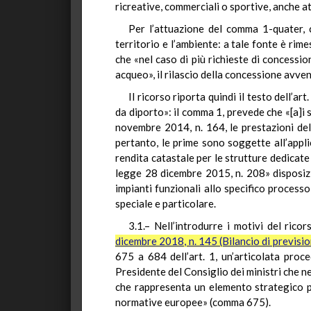
ricreative, commerciali o sportive, anche a
Per l’attuazione del comma 1-quater, c
territorio e l’ambiente: a tale fonte è rim
che «nel caso di più richieste di concessi
acqueo», il rilascio della concessione avven
Il ricorso riporta quindi il testo dell’a
da diporto»: il comma 1, prevede che «[a]i
novembre 2014, n. 164, le prestazioni dell
pertanto, le prime sono soggette all’appli
rendita catastale per le strutture dedicate 
legge 28 dicembre 2015, n. 208» disposizio
impianti funzionali allo specifico processo
speciale e particolare.
3.1.– Nell’introdurre i motivi del ric
dicembre 2018, n. 145 (Bilancio di previsio
675 a 684 dell’art. 1, un’articolata proc
Presidente del Consiglio dei ministri che ne 
che rappresenta un elemento strategico pe
normative europee» (comma 675).