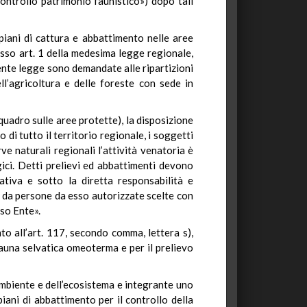
controllo patrimonio faunistico») dopo tali
i piani di cattura e abbattimento nelle aree
esso art. 1 della medesima legge regionale,
esente legge sono demandate alle ripartizioni
ll’agricoltura e delle foreste con sede in
quadro sulle aree protette), la disposizione
o di tutto il territorio regionale, i soggetti
rve naturali regionali l’attività venatoria è
gici. Detti prelievi ed abbattimenti devono
ativa e sotto la diretta responsabilità e
 da persone da esso autorizzate scelte con
sso Ente».
to all’art. 117, secondo comma, lettera s),
fauna selvatica omeoterma e per il prelievo
’ambiente e dell’ecosistema e integrante uno
piani di abbattimento per il controllo della