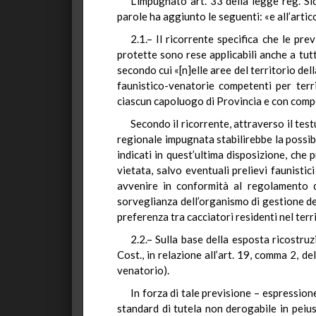
L’impugnato art. 33 della legge reg. Sic
parole ha aggiunto le seguenti: «e all’arti
2.1.– Il ricorrente specifica che le pre
protette sono rese applicabili anche a tut
secondo cui «[n]elle aree del territorio del
faunistico-venatorie competenti per terri
ciascun capoluogo di Provincia e con compe
Secondo il ricorrente, attraverso il tes
regionale impugnata stabilirebbe la possibili
indicati in quest’ultima disposizione, che p
vietata, salvo eventuali prelievi faunisti
avvenire in conformità al regolamento de
sorveglianza dell’organismo di gestione d
preferenza tra cacciatori residenti nel terr
2.2.– Sulla base della esposta ricostruz
Cost., in relazione all’art. 19, comma 2, 
venatorio).
In forza di tale previsione – espression
standard di tutela non derogabile in peius 