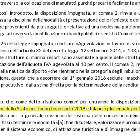
ttraverso la collocazione di manufatti, purché precari e facilmente am
osì introdotto, la disposizione impugnata, al comma 2, rinvia a u
essa la disciplina delle modalità di presentazione delle richieste e 
one provenienti da più soggetti e relative ad una medesima porzion
ga attraverso la pubblicazione di bandi pubblici e sentiti i Comuni te
rt. 25 della legge impugnata, rubricato «Agevolazioni in favore di st
 sensi dell’articolo 32 del decreto legge 12 settembre 2014, n. 133, 
e strutture di marina resort sono assimilate a quelle delle struttur
cazione dell’aliquota IVA agevolata al 10 per cento. Il comma 2, inv
alla nautica da diporto «che rientrano nella categoria degli imbullon
ne, questa, che a decorrere dal 1° gennaio 2016 esclude i macchina
 produttivo, dalla stima diretta per la determinazione della rendita
orso, che, come detto, risultano comuni per entrambe le disposizio
ne dello Stato per l’anno finanziario 2019 e bilancio pluriennale per
edura per la generale revisione del sistema delle concessioni dema
fissi i termini e le modalità «[a]l fine di tutelare, valorizzare e prom
r il sistema economico, di attrazione turistica e di immagine del P