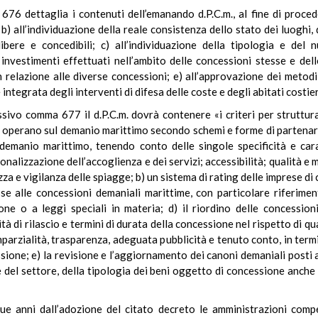
676 dettaglia i contenuti dell’emanando d.P.C.m., al fine di proce
b) all’individuazione della reale consistenza dello stato dei luoghi,
ibere e concedibili; c) all’individuazione della tipologia e del
i investimenti effettuati nell’ambito delle concessioni stesse e d
relazione alle diverse concessioni; e) all’approvazione dei metodi, d
tegrata degli interventi di difesa delle coste e degli abitati costier
essivo comma 677 il d.P.C.m. dovrà contenere «i criteri per struttu
he operano sul demanio marittimo secondo schemi e forme di partenari
 demanio marittimo, tenendo conto delle singole specificità e carat
onalizzazione dell’accoglienza e dei servizi; accessibilità; qualità e
za e vigilanza delle spiagge; b) un sistema di rating delle imprese di cu
e alle concessioni demaniali marittime, con particolare riferimen
one o a leggi speciali in materia; d) il riordino delle concession
ità di rilascio e termini di durata della concessione nel rispetto di q
mparzialità, trasparenza, adeguata pubblicità e tenuto conto, in term
sione; e) la revisione e l’aggiornamento dei canoni demaniali posti 
se del settore, della tipologia dei beni oggetto di concessione anche
ue anni dall’adozione del citato decreto le amministrazioni compe