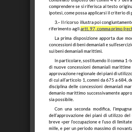
comprendere se si riferisca al testo origin
ipotesi, come possa applicarsi il criterio di
3.– Il ricorso illustra poi congiuntament
riferimento agli
artt. 97, comma primo (rec
La prima disposizione apporta due modi
concessioni di beni demaniali e sull’esercizi
sui beni demaniali marittimi.
In particolare, sostituendo il comma 1-ter
di nuove concessioni demaniali marittime 
approvazione regionale dei piani di utiliz
di cui all’articolo 1, commi da 675 a 684, d
disciplina delle concessioni demaniali mar
demanio marittimo successivamente approv
sia possibile.
Con una seconda modifica, l’impugna
dell’approvazione dei piani di utilizzo de
breve «per l’occupazione e l’uso di limita
mille, e per un periodo massimo di novanta