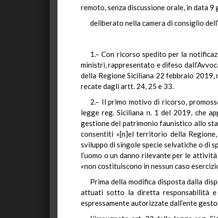
remoto, senza discussione orale, in data 9
deliberato nella camera di consiglio del
1.– Con ricorso spedito per la notificaz
ministri, rappresentato e difeso dall’Avvoc
della Regione Siciliana 22 febbraio 2019, n
recate dagli artt. 24, 25 e 33.
2.– Il primo motivo di ricorso, promoss
legge reg. Siciliana n. 1 del 2019, che a
gestione del patrimonio faunistico allo stato
consentiti «[n]el territorio della Region
sviluppo di singole specie selvatiche o di s
l’uomo o un danno rilevante per le attività
«non costituiscono in nessun caso esercizio
Prima della modifica disposta dalla disp
attuati sotto la diretta responsabilità 
espressamente autorizzate dall’ente gestore