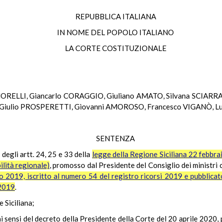
REPUBBLICA ITALIANA
IN NOME DEL POPOLO ITALIANO
LA CORTE COSTITUZIONALE
 MORELLI, Giancarlo CORAGGIO, Giuliano AMATO, Silvana SCIARRA
iulio PROSPERETTI, Giovanni AMOROSO, Francesco VIGANÒ, Luc
SENTENZA
 degli artt. 24, 25 e 33 della
legge della Regione Siciliana 22 febbra
ilità regionale)
, promosso dal Presidente del Consiglio dei ministri
o 2019, iscritto al numero 54 del registro ricorsi 2019 e pubblicat
 2019
.
e Siciliana;
i sensi del decreto della Presidente della Corte del 20 aprile 2020, 