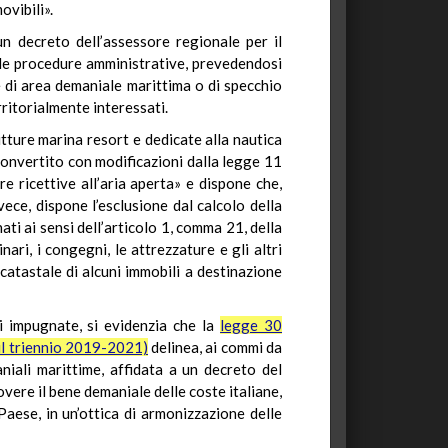
ovibili».
n decreto dell’assessore regionale per il
delle procedure amministrative, prevedendosi
e di area demaniale marittima o di specchio
rritorialmente interessati.
rutture marina resort e dedicate alla nautica
convertito con modificazioni dalla legge 11
e ricettive all’aria aperta» e dispone che,
ece, dispone l’esclusione dal calcolo della
ati ai sensi dell’articolo 1, comma 21, della
ri, i congegni, le attrezzature e gli altri
 catastale di alcuni immobili a destinazione
ni impugnate, si evidenzia che la
legge 30
 il triennio 2019-2021)
delinea, ai commi da
niali marittime, affidata a un decreto del
uovere il bene demaniale delle coste italiane,
aese, in un’ottica di armonizzazione delle