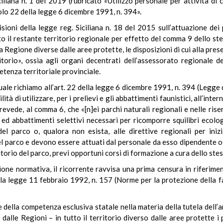
iliana n. 1 del 2019 (rubricato «Utilizzo personale per attività di 
colo 22 della legge 6 dicembre 1991, n. 394».
visioni della legge reg. Siciliana n. 18 del 2015 sull’attuazione de
to il restante territorio regionale per effetto del comma 9 dello st
la Regione diverse dalle aree protette, le disposizioni di cui alla pr
torio», ossia agli organi decentrati dell’assessorato regionale de
tenza territoriale provinciale.
tuale richiamo all’art. 22 della legge 6 dicembre 1991, n. 394 (Legge 
tà di utilizzare, per i prelievi e gli abbattimenti faunistici, all’intern
revede, al comma 6, che «[n]ei parchi naturali regionali e nelle rise
ci ed abbattimenti selettivi necessari per ricomporre squilibri ecolo
l parco o, qualora non esista, alle direttive regionali per inizi
el parco e devono essere attuati dal personale da esso dipendente o
itorio del parco, previ opportuni corsi di formazione a cura dello ste
ione normativa, il ricorrente ravvisa una prima censura in riferimen
della legge 11 febbraio 1992, n. 157 (Norme per la protezione della 
e della competenza esclusiva statale nella materia della tutela dell
dalle Regioni – in tutto il territorio diverso dalle aree protette i 