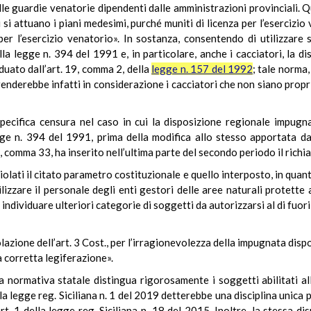
le guardie venatorie dipendenti dalle amministrazioni provinciali. Q
 si attuano i piani medesimi, purché muniti di licenza per l’esercizi
er l’esercizio venatorio». In sostanza, consentendo di utilizzare 
ella legge n. 394 del 1991 e, in particolare, anche i cacciatori, la d
iduato dall’art. 19, comma 2, della
legge n. 157 del 1992
; tale norma
renderebbe infatti in considerazione i cacciatori che non siano propr
specifica censura nel caso in cui la disposizione regionale impugn
egge n. 394 del 1991, prima della modifica allo stesso apportata 
2, comma 33, ha inserito nell’ultima parte del secondo periodo il richia
 violati il citato parametro costituzionale e quello interposto, in qu
ilizzare il personale degli enti gestori delle aree naturali protette 
individuare ulteriori categorie di soggetti da autorizzarsi al di fuor
olazione dell’art. 3 Cost., per l’irragionevolezza della impugnata dis
 corretta legiferazione».
a normativa statale distingua rigorosamente i soggetti abilitati all
ella legge reg. Siciliana n. 1 del 2019 detterebbe una disciplina unica p
t. 1 della legge reg. Siciliana n. 18 del 2015. Inoltre, la stessa 