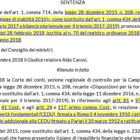
SENTENZA
le dell’art. 1, comma 714, della
legge 28 dicembre 2015, n. 208, re
(legge di stabilità 2016)», come sostituito dall’art. 1, comma 434, de
iario 2017 e bilancio pluriennale per il triennio 2017-2019)
, promosso
del 28 febbraio 2018, iscritta al n. 70 del registro ordinanze 2018 
l’anno 2018
.
 del Consiglio dei ministri;
cembre 2018 il Giudice relatore Aldo
Carosi
.
Ritenuto in fatto
 la Corte dei conti, sezione regionale di controllo per la Campan
la legge 28 dicembre 2015, n. 208, recante «Disposizioni per la fo
e sostituito dall’art. 1, comma 434, della legge 11 dicembre 2016, n.
nnale per il triennio 2017-2019), in riferimento agli
artt. 81
e
97
e
41 Cost.
, e agli
artt. 24
e
117, primo comma, Cost.
, in relazione
 libertà fondamentali (CEDU), firmata a Roma il 4 novembre 1950, rat
llo addizionale alla CEDU firmato a Parigi il 20 marzo 1952 e ratific
del 2015, come sostituito dall’art. 1, comma 434, della legge n. 232
locali che hanno presentato il piano di riequilibrio finanziario plur