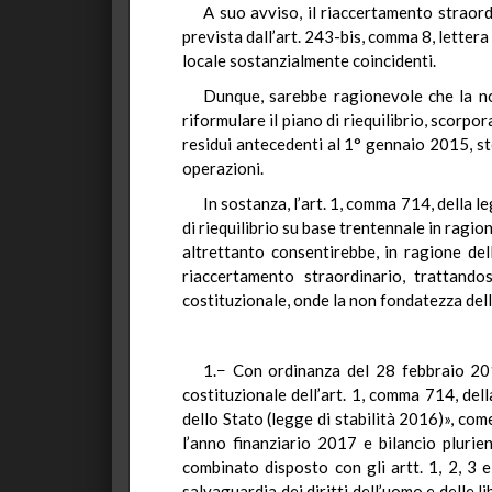
A suo avviso, il riaccertamento straordi
prevista dall’art. 243-bis, comma 8, lettera
locale sostanzialmente coincidenti.
Dunque, sarebbe ragionevole che la nor
riformulare il piano di riequilibrio, scorpo
residui antecedenti al 1° gennaio 2015, ste
operazioni.
In sostanza, l’art. 1, comma 714, della 
di riequilibrio su base trentennale in ragio
altrettanto consentirebbe, in ragione del
riaccertamento straordinario, trattando
costituzionale, onde la non fondatezza dell
1.− Con ordinanza del 28 febbraio 2018
costituzionale dell’art. 1, comma 714, del
dello Stato (legge di stabilità 2016)», com
l’anno finanziario 2017 e bilancio pluri
combinato disposto con gli artt. 1, 2, 3 e
salvaguardia dei diritti dell’uomo e delle