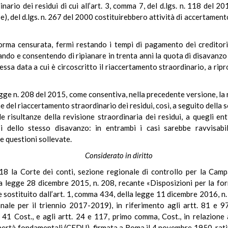
nario dei residui di cui all’art. 3, comma 7, del d.lgs. n. 118 del 20
 e), del d.lgs. n. 267 del 2000 costituirebbero attività di accertamento
ma censurata, fermi restando i tempi di pagamento dei creditori, 
rando e consentendo di ripianare in trenta anni la quota di disavanzo
ssa data a cui è circoscritto il riaccertamento straordinario, a rip
legge n. 208 del 2015, come consentiva, nella precedente versione, la
ne del riaccertamento straordinario dei residui, così, a seguito dell
le risultanze della revisione straordinaria dei residui, a quegli 
si dello stesso disavanzo: in entrambi i casi sarebbe ravvisabi
e questioni sollevate.
Considerato in diritto
 la Corte dei conti, sezione regionale di controllo per la Campan
la legge 28 dicembre 2015, n. 208, recante «Disposizioni per la fo
e sostituito dall’art. 1, comma 434, della legge 11 dicembre 2016, n.
ennale per il triennio 2017-2019), in riferimento agli artt. 81 e 
 41 Cost., e agli artt. 24 e 117, primo comma, Cost., in relazione
 libertà fondamentali (CEDU), firmata a Roma il 4 novembre 1950, rat