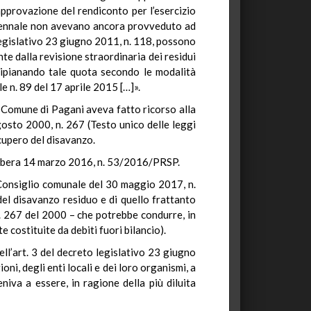
’approvazione del rendiconto per l’esercizio
uriennale non avevano ancora provveduto ad
o legislativo 23 giugno 2011, n. 118, possono
te dalla revisione straordinaria dei residui
 ripianando tale quota secondo le modalità
e n. 89 del 17 aprile 2015 […]».
il Comune di Pagani aveva fatto ricorso alla
agosto 2000, n. 267 (Testo unico delle leggi
ecupero del disavanzo.
elibera 14 marzo 2016, n. 53/2016/PRSP.
 Consiglio comunale del 30 maggio 2017, n.
del disavanzo residuo e di quello frattanto
n. 267 del 2000 – che potrebbe condurre, in
 costituite da debiti fuori bilancio).
ell’art. 3 del decreto legislativo 23 giugno
ni, degli enti locali e dei loro organismi, a
iva a essere, in ragione della più diluita