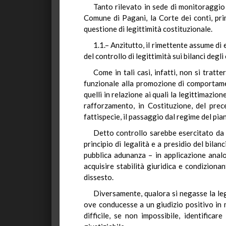
Tanto rilevato in sede di monitoraggio a
Comune di Pagani, la Corte dei conti, prim
questione di legittimità costituzionale.
1.1.– Anzitutto, il rimettente assume di 
del controllo di legittimità sui bilanci degli 
Come in tali casi, infatti, non si trat
funzionale alla promozione di comportament
quelli in relazione ai quali la legittimazi
rafforzamento, in Costituzione, del prece
fattispecie, il passaggio dal regime del pian
Detto controllo sarebbe esercitato da un
principio di legalità e a presidio del bila
pubblica adunanza – in applicazione analo
acquisire stabilità giuridica e condiziona
dissesto.
Diversamente, qualora si negasse la leg
ove conducesse a un giudizio positivo in m
difficile, se non impossibile, identific