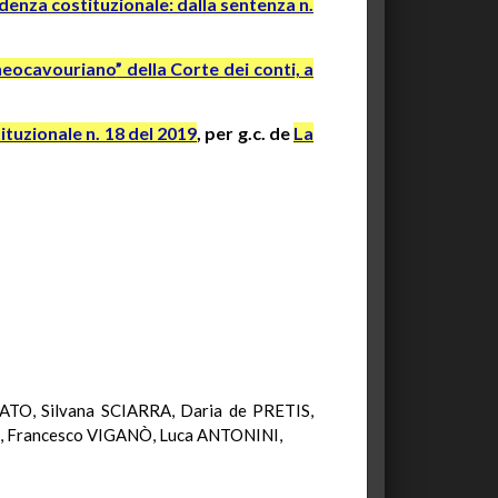
udenza costituzionale: dalla sentenza n.
neocavouriano
” della Corte dei conti, a
tuzionale n. 18 del 2019
, per g.c. de
La
TO, Silvana SCIARRA, Daria de PRETIS,
 Francesco VIGANÒ, Luca ANTONINI,