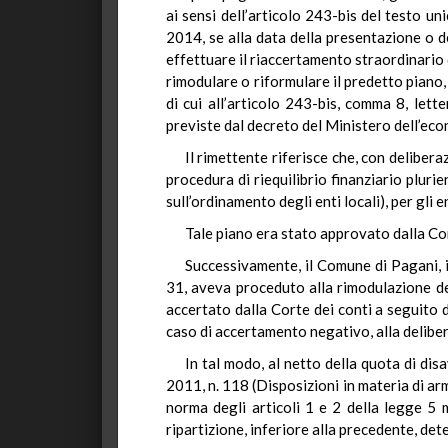
ai sensi dell’articolo 243-bis del testo un
2014, se alla data della presentazione o 
effettuare il riaccertamento straordinario d
rimodulare o riformulare il predetto piano,
di cui all’articolo 243-bis, comma 8, let
previste dal decreto del Ministero dell’econ
Il rimettente riferisce che, con deliber
procedura di riequilibrio finanziario pluri
sull’ordinamento degli enti locali), per gli
Tale piano era stato approvato dalla Co
Successivamente, il Comune di Pagani, 
31, aveva proceduto alla rimodulazione del
accertato dalla Corte dei conti a seguito 
caso di accertamento negativo, alla deliber
In tal modo, al netto della quota di dis
2011, n. 118 (Disposizioni in materia di arm
norma degli articoli 1 e 2 della legge 5 
ripartizione, inferiore alla precedente, det