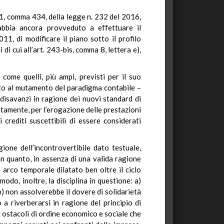
. 1, comma 434, della legge n. 232 del 2016,
 abbia ancora provveduto a effettuare il
011, di modificare il piano sotto il profilo
di cui all’art. 243-bis, comma 8, lettera e),
 come quelli, più ampi, previsti per il suo
legato al mutamento del paradigma contabile –
 disavanzi in ragione dei nuovi standard di
atamente, per l’erogazione delle prestazioni
 crediti suscettibili di essere considerati
gione dell’incontrovertibile dato testuale,
in quanto, in assenza di una valida ragione
n arco temporale dilatato ben oltre il ciclo
modo, inoltre, la disciplina in questione: a)
 b) non assolverebbe il dovere di solidarietà
a riverberarsi in ragione del principio di
li ostacoli di ordine economico e sociale che