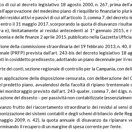
ico di cui al decreto legislativo 18 agosto 2000, n. 267, prima dell
dell’approvazione del medesimo piano di riequilibrio finanziario pl
ei residui attivi e passivi di cui all’articolo 3, comma 7, del decret
 entro il 31 maggio 2017, scorporando la quota di disavanzo risultan
tera e), limitatamente ai residui antecedenti al 1º gennaio 2015, e
omia e delle finanze 2 aprile 2015, pubblicato nella Gazzetta Ufficial
azione della commissione straordinaria del 19 febbraio 2013, n. 40, 
ennale (PRFP) prevista dall’art. 243-bis del decreto legislativo 18 
 enti in cosiddetto predissesto, adottando un piano decennale per il r
rte dei conti, sezione regionale di controllo per la Campania, con d
in applicazione della disposizione censurata, con deliberazione del
 predetto piano, avvalendosi della facoltà di ripiano trentennale 
del monitoraggio previsto dall’art. 243-quater, comma 7, del d.lgs. 
azione del dissesto – per passività non contabilizzate (essenzialmente
avanzo frutto del riaccertamento straordinario dei residui ai sensi d
onizzazione dei sistemi contabili e degli schemi di bilancio delle Regio
maggio 2009, n. 42), la quota annuale di disavanzo da ripianare ven
erminando il recupero di un margine di spesa corrente per l’ente.