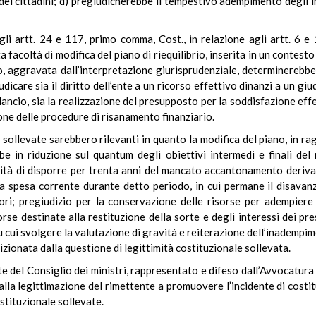
a dei cittadini; d) pregiudicherebbe il tempestivo adempimento degli 
gli artt. 24 e 117, primo comma, Cost., in relazione agli artt. 6 e
facoltà di modifica del piano di riequilibrio, inserita in un contesto d
 aggravata dall’interpretazione giurisprudenziale, determinerebbe u
care sia il diritto dell’ente a un ricorso effettivo dinanzi a un giu
ilancio, sia la realizzazione del presupposto per la soddisfazione effet
one delle procedure di risanamento finanziario.
i sollevate sarebbero rilevanti in quanto la modifica del piano, in ra
e in riduzione sul quantum degli obiettivi intermedi e finali del r
ilità di disporre per trenta anni del mancato accantonamento deriv
la spesa corrente durante detto periodo, in cui permane il disava
tori; pregiudizio per la conservazione delle risorse per adempier
rse destinate alla restituzione della sorte e degli interessi dei pres
u cui svolgere la valutazione di gravità e reiterazione dell’inadempi
izionata dalla questione di legittimità costituzionale sollevata.
te del Consiglio dei ministri, rappresentato e difeso dall’Avvocatura
alla legittimazione del rimettente a promuovere l’incidente di costi
stituzionale sollevate.