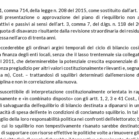
. 1, comma 714, della legge n. 208 del 2015, come sostituito dall’art
 di presentazione o approvazione del piano di riequilibrio non
tivi e passivi ai sensi dell’art. 3, comma 7, del d.lgs. n. 118 del 2
ta di disavanzo risultante dalla revisione straordinaria dei residui 
essa nell’arco di trenta anni.
cederebbe gli ordinari argini temporali del ciclo di bilancio così
lla finanza degli enti locali, senza che il lasso trentennale sia col
del 2011, che determinerebbe la potenziale crescita esponenziale di
za pregiudizio per altri valori costituzionalmente rilevanti e, segn
a m), Cost. – trattandosi di squilibri determinati dall’emersione di
ciplina e non in correlazione alla nuova.
suscettibile di interpretazione costituzionalmente orientata in ra
mamente e «in combinato disposto» con gli artt. 1, 2, 3 e 41 Cost., 
 salvaguardia dell’equilibrio di bilancio destinata a dipanarsi in u
acità di spesa dell’ente in condizioni di conclamato squilibrio. In tal 
glio della loro responsabilità politica nei confronti dell’elettorato;
u cui lo squilibrio non tempestivamente risanato sarebbe destinato 
 di supportare con risorse effettive le politiche volte a rimuovere g