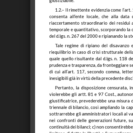
giustiziabile.
1.2.– Il rimettente evidenzia come l’art
consenta all’ente locale, che alla data
riaccertamento straordinario dei residui at
temporale e quantitativo, scorporando la quo
del d.lgs. n. 267 del 2000 e ripianando la st
Tale regime di ripiano del disavanzo ec
riequilibrio in caso di crisi strutturale de
quale quello risultante dal d.lgs. n. 118 
prudenza e trasparenza, da fronteggiare sen
di cui all’art. 117, secondo comma, letter
inesigibili già in virtù della precedente dis
Pertanto, la disposizione censurata, in
violerebbe gli artt. 81 e 97 Cost., autono
giustificatrice, prevederebbe una misura di
triennale di bilancio, così ampliando la cap
sottrarrebbe gli amministratori locali al va
nei confronti delle generazioni future, s
continuità dei bilanci; c) non consentirebbe