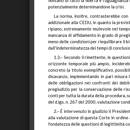
limitano di fatto la libertà e l’uguaglianz
potenzialmente determinandone la crisi.
La norma, inoltre, contrasterebbe con 
addizionale alla CEDU, in quanto la prevista 
ripiano, estremamente mutevole nel tempo,
mancanza di affidamento in grado di pregiudi
meno delle condizioni per riequilibrare il b
dall’indeterminatezza dei tempi di conclusi
1.3.– Secondo il rimettente, le question
orizzonte temporale più ampio, inciderebb
concreto (a titolo esemplificativo, possib
disavanzo, implementando in pari misura 
delle obbligazioni nei confronti dei debi
pregiudizio per la conservazione delle riso
conti per tutta la durata della procedura, s
del d.lgs. n. 267 del 2000, valutazione cond
2.– È intervenuto in giudizio il Presiden
alla valutazione di questa Corte in ordine 
fondatezza delle questioni di legittimità co