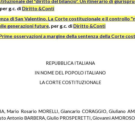
ituzionale del "diritto del bilancio”. Un itinerario di giurispr
 per
g.c.
di
Diritto &Conti
nza di San Valentino. La Corte costituzionale e il controllo "
elle generazioni future
, per
g.c.
di
Diritto &Conti
Prime osservazioni a margine della sentenza della Corte costi
REPUBBLICA ITALIANA
IN NOME DEL POPOLO ITALIANO
LA CORTE COSTITUZIONALE
IA, Mario Rosario MORELLI, Giancarlo CORAGGIO, Giuliano AMA
to Antonio BARBERA, Giulio PROSPERETTI, Giovanni AMOROSO,