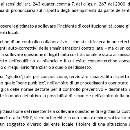
i sensi dell’art. 243-quater, comma 7, del d.lgs. n. 267 del 2000, d
a di pronunciarsi sul rispetto degli adempimenti da parte dell’ent
essere legittimato a sollevare l’incidente di costituzionalità, come 
enti locali.
terebbe di un controllo collaborativo – che si estrinseca in un refe
i auto-correttivi delle amministrazioni controllate – ma di un cont
one a sollevare questione di legittimità costituzionale è stata ammess
tto dell’equilibrio di bilancio e il cui esito comporterebbe conse
o di riequilibrio finanziario a quello del dissesto.
 "giudice”, tale per composizione, terzietà e imparzialità rispetto 
ncio quale "bene pubblico”, nell’ambito di un procedimento connotato
gica delle norme dettate per il controllo preventivo – destinato a 
nte in modo definitivo la possibilità di rimanere nell’ambito della p
ittimazione del rimettente a sollevare questione di legittimità cost
erito alla PRFP, si collocherebbe in una zona d’ombra, sottratta all
are un soggetto diverso dall’ente locale titolare di una situazion