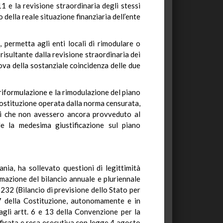
11 e la revisione straordinaria degli stessi
 della reale situazione finanziaria dell’ente
permetta agli enti locali di rimodulare o
 risultante dalla revisione straordinaria dei
rova della sostanziale coincidenza delle due
 riformulazione e la rimodulazione del piano
a sostituzione operata dalla norma censurata,
enti che non avessero ancora provveduto al
le la medesima giustificazione sul piano
ia, ha sollevato questioni di legittimità
rmazione del bilancio annuale e pluriennale
 232 (Bilancio di previsione dello Stato per
97 della Costituzione, autonomamente e in
 agli artt. 6 e 13 della Convenzione per la
ificata e resa esecutiva con legge 4 agosto