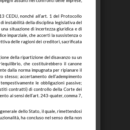
impegni assunti nei confronti delle imprese,
 13 CEDU, nonché all’art. 1 del Protocollo
i instabilità della disciplina legislativa del
na situazione di incertezza giuridica e di
dice imparziale, che accerti la sussistenza o
tiva delle ragioni dei creditori, sacrificata
gione della ripartizione del disavanzo su un
iequilibrio, che costituirebbero il canone
ante dalla norma impugnata per ripianare il
nzo stesso; accertamento dell’adempimento
e tempestivamente le obbligazioni passive;
titi contratti) di controllo della Corte dei
mento ai sensi dell’art. 243-quater, comma 7,
 generale dello Stato, il quale, rimettendosi
tuzionalità, ha concluso nel senso della non