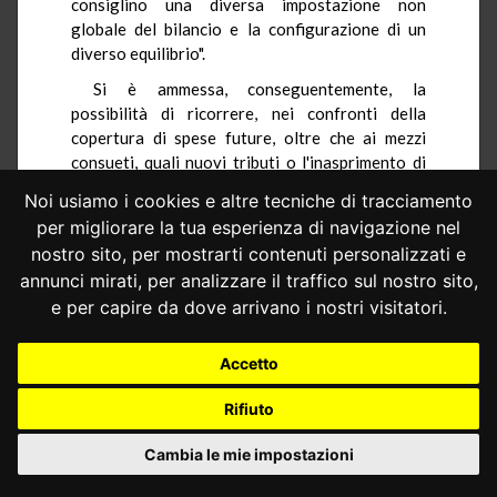
consiglino una diversa impostazione non
globale del bilancio e la configurazione di un
diverso equilibrio".
Si è ammessa, conseguentemente, la
possibilità di ricorrere, nei confronti della
copertura di spese future, oltre che ai mezzi
consueti, quali nuovi tributi o l'inasprimento di
tributi esistenti, la riduzione di spese già
Noi usiamo i cookies e altre tecniche di tracciamento
autorizzate, l'accertamento formale di nuove
per migliorare la tua esperienza di navigazione nel
entrate, l'emissione di prestiti e, anche alla
nostro sito, per mostrarti contenuti personalizzati e
previsione di maggiori entrate, tutte le volte che
annunci mirati, per analizzare il traffico sul nostro sito,
detta previsione si dimostri "sufficientemente
e per capire da dove arrivano i nostri visitatori.
sicura, non arbitraria o irrazionale, in un
equilibrato rapporto con la spesa che si intende
effettuare negli esercizi futuri, e non in
Accetto
contraddizione con le previsioni del medesimo
Governo, quali risultano dalla relazione sulle
Rifiuto
situazione economica del Paese e dal
programma di sviluppo del Paese: sui quali punti
Cambia le mie impostazioni
la Corte potrà portare il suo esame nei limiti