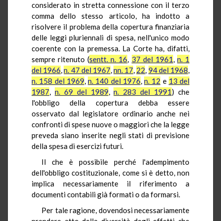
considerato in stretta connessione con il terzo
comma dello stesso articolo, ha indotto a
risolvere il problema della copertura finanziaria
delle leggi pluriennali di spesa, nell'unico modo
coerente con la premessa. La Corte ha, difatti,
sempre ritenuto (
sentt. n. 16
,
37 del 1961
,
n. 1
del 1966
,
n. 47 del 1967
,
nn. 17
,
22
,
94 del 1968
,
n. 158 del 1969
,
n. 140 del 1976
,
n. 12
e
13 del
1987
,
n. 69 del 1989
,
n. 283 del 1991
) che
l'obbligo della copertura debba essere
osservato dal legislatore ordinario anche nei
confronti di spese nuove o maggiori che la legge
preveda siano inserite negli stati di previsione
della spesa di esercizi futuri.
Il che è possibile perché l'adempimento
dell'obbligo costituzionale, come si è detto, non
implica necessariamente il riferimento a
documenti contabili già formati o da formarsi.
Per tale ragione, dovendosi necessariamente
prendere atto della diversità degli effetti che