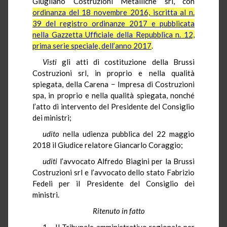
Giugliano Costruzioni Metalliche srl, con
ordinanza del 18 novembre 2016, iscritta al n.
39 del registro ordinanze 2017 e pubblicata
nella Gazzetta Ufficiale della Repubblica n. 12,
prima serie speciale, dell’anno 2017
.
Visti
gli atti di costituzione della Brussi
Costruzioni srl, in proprio e nella qualità
spiegata, della Carena − Impresa di Costruzioni
spa, in proprio e nella qualità spiegata, nonché
l’atto di intervento del Presidente del Consiglio
dei ministri;
udito
nella udienza pubblica del 22 maggio
2018 il Giudice relatore Giancarlo Coraggio;
uditi
l’avvocato Alfredo Biagini per la Brussi
Costruzioni srl e l’avvocato dello stato Fabrizio
Fedeli per il Presidente del Consiglio dei
ministri.
Ritenuto in fatto
1.− Il Tribunale amministrativo regionale per