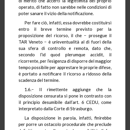
di merito che accerti la legittimità del proprio
operato, di fatto non sarebbe nelle condizioni di
poter sanare il vizio della notificazione.
Per fare ciò, infatti, essa dovrebbe costituirsi
entro il breve termine previsto per la
proposizione del ricorso, il che − prosegue il
TAR Veneto − è un’eventualità al di fuori della
sua sfera di controllo e remota, dato che,
secondo l’id quod plerumque accidit, il
ricorrente, per l’esigenza di disporre del maggior
tempo possibile per apprestare le proprie difese,
è portato a notificare il ricorso a ridosso della
scadenza del termine.
1.6.− Il rimettente aggiunge che la
disposizione censurata si pone in contrasto con
il principio desumibile dall’art. 6 CEDU, come
interpretato dalla Corte di Strasburgo.
La disposizione in parola, infatti, finirebbe
per porre un ostacolo procedurale che preclude