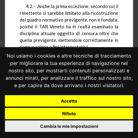
4.2.− Anche la prima eccezione, secondo cui il
rimettente si sarebbe limitato alla ricostruzione
del quadro normativo previgente, non è fondata,
poiché il TAR Veneto ha in realtà esaminato la
disciplina attuale oggetto di censura oltre che
quella previgente, mettendole correttamente in
comparazione a fini interpretativi.
Noi usiamo i cookies e altre tecniche di tracciamento
La rilevanza è del resto evidente, perché –
per migliorare la tua esperienza di navigazione nel
pacifica la nullità delle notificazioni del ricorso
effettuate all’ANAS presso la sede
nostro sito, per mostrarti contenuti personalizzati e
compartimentale (e non presso la sede legale) e
annunci mirati, per analizzare il traffico sul nostro sito,
presso l’Avvocatura dello Stato, nonostante
e per capire da dove arrivano i nostri visitatori.
l’ANAS non si avvalga del suo patrocinio
obbligatorio – l’accoglimento della questione
Accetto
comporterebbe nel giudizio a quo la
tempestività del ricorso e la necessità di
Rifiuto
esaminarlo nel merito, mentre il rigetto ne
determinerebbe l’irricevibilità (o
Cambia le mie impostazioni
inammissibilità).