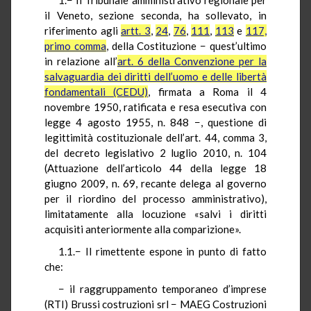
il Veneto, sezione seconda, ha sollevato, in
riferimento agli
artt. 3
,
24
,
76
,
111
,
113
e
117,
primo comma
, della Costituzione − quest’ultimo
in relazione all’
art. 6 della Convenzione per la
salvaguardia dei diritti dell’uomo e delle libertà
fondamentali (CEDU)
, firmata a Roma il 4
novembre 1950, ratificata e resa esecutiva con
legge 4 agosto 1955, n. 848 −, questione di
legittimità costituzionale dell’art. 44, comma 3,
del decreto legislativo 2 luglio 2010, n. 104
(Attuazione dell’articolo 44 della legge 18
giugno 2009, n. 69, recante delega al governo
per il riordino del processo amministrativo),
limitatamente alla locuzione «salvi i diritti
acquisiti anteriormente alla comparizione».
1.1.− Il rimettente espone in punto di fatto
che:
− il raggruppamento temporaneo d’imprese
(RTI) Brussi costruzioni srl − MAEG Costruzioni