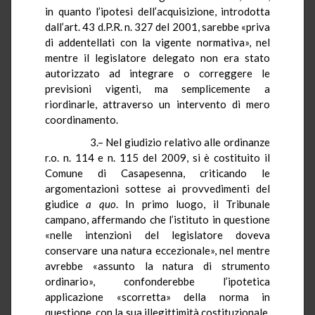
in quanto l’ipotesi dell’acquisizione, introdotta
dall’art. 43
d.P.R.
n. 327 del 2001, sarebbe «priva
di addentellati con la vigente normativa», nel
mentre il legislatore delegato non era stato
autorizzato ad integrare o correggere le
previsioni vigenti, ma semplicemente a
riordinarle, attraverso un intervento di mero
coordinamento.
3.– Nel giudizio relativo alle ordinanze
r.o.
n. 114 e n. 115 del 2009, si è costituito il
Comune di Casapesenna, criticando le
argomentazioni sottese ai provvedimenti del
giudice
a quo
. In primo luogo, il Tribunale
campano, affermando che l’istituto in questione
«nelle intenzioni del legislatore doveva
conservare una natura eccezionale», nel mentre
avrebbe «assunto la natura di strumento
ordinario», confonderebbe l’ipotetica
applicazione «scorretta» della norma in
questione, con la sua illegittimità costituzionale.