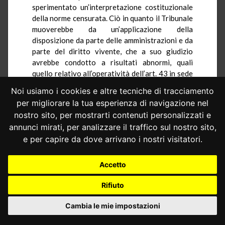
sperimentato un’interpretazione costituzionale
della norme censurata. Ciò in quanto il Tribunale
muoverebbe da un’applicazione della
disposizione da parte delle amministrazioni e da
parte del diritto vivente, che a suo giudizio
avrebbe condotto a risultati abnormi, quali
quello relativo all’operatività dell’art.
43 in
sede
di ottemperanza, suscettibile di caducare
Noi usiamo i cookies e altre tecniche di tracciamento
l’accertamento del diritto alla restituzione del
per migliorare la tua esperienza di navigazione nel
fondo e di travolgere la forza del giudicato.
nostro sito, per mostrarti contenuti personalizzati e
Ad avviso dell’Avvocatura dello Stato,
annunci mirati, per analizzare il traffico sul nostro sito,
tuttavia, nulla avrebbe impedito ai giudici
e per capire da dove arrivano i nostri visitatori.
rimettenti di valutare alla stregua di
un’interpretazione costituzionalmente orientata
Accetto
l’illegittimità dell’atto acquisitivo, nel corso del
giudizio di ottemperanza, per le medesime
Rifiuto
ragioni che sono state poste a sostegno della
questione di costituzionalità.
Cambia le mie impostazioni
4.3. – Nel merito, la difesa dello Stato