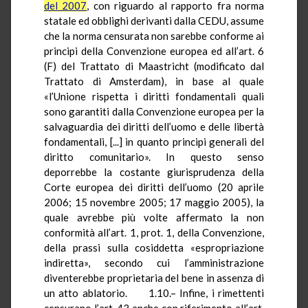
del 2007
, con riguardo al rapporto fra norma
statale ed obblighi derivanti dalla CEDU, assume
che la norma censurata non sarebbe conforme ai
principi della Convenzione europea ed all’art. 6
(F) del Trattato di Maastricht (modificato dal
Trattato di Amsterdam), in base al quale
«l’Unione rispetta i diritti fondamentali quali
sono garantiti dalla Convenzione europea per la
salvaguardia dei diritti dell’uomo e delle libertà
fondamentali, [...] in quanto principi generali del
diritto comunitario». In questo senso
deporrebbe la costante giurisprudenza della
Corte europea dei diritti dell’uomo (20 aprile
2006; 15 novembre 2005; 17 maggio 2005), la
quale avrebbe più volte affermato la non
conformità all’art. 1,
prot
. 1, della Convenzione,
della prassi sulla cosiddetta «espropriazione
indiretta», secondo cui l’amministrazione
diventerebbe proprietaria del bene in assenza di
un atto ablatorio.
1.10.– Infine, i rimettenti
censurano l’art. 43 anche con riferimento all’art.