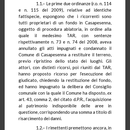
1.1.– Le prime due ordinanze (
r.o.
n. 114
e n. 115 del 2009), relative ad identiche
fattispecie, espongono che i ricorrenti sono
tutti proprietari di un fondo in Casapesenna,
oggetto di procedura ablatoria, in ordine alla
quale il medesimo TAR, con sentenze
rispettivamente n. 73 e n. 74 del 2008, aveva
annullato gli atti impugnati e condannato il
Comune di Casapesenna a restituire il terreno,
previo ripristino dello stato dei luoghi. Gli
attori, con distinti ricorsi, poi riuniti dal TAR,
hanno proposto ricorso per l’esecuzione del
giudicato, chiedendo la restituzione del fondo,
ed hanno impugnato la delibera del Consiglio
comunale con la quale il Comune ha disposto,
ex
art. 43, comma 2, del citato
d.P.R.
, l’acquisizione
al patrimonio indisponibile delle aree in
questione, corrispondendo una somma a titolo di
risarcimento dei danni.
1.2.– I rimettenti premettono ancora, in