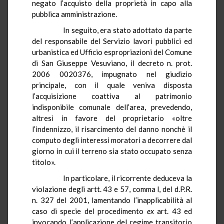
negato l’acquisto della proprietà in capo alla
pubblica amministrazione.
In seguito, era stato adottato da parte
del responsabile del Servizio lavori pubblici ed
urbanistica ed Ufficio espropriazioni del Comune
di San Giuseppe Vesuviano, il decreto n.
prot
.
2006 0020376, impugnato nel giudizio
principale, con il quale veniva disposta
l’acquisizione coattiva al patrimonio
indisponibile comunale dell’area, prevedendo,
altresì in favore del proprietario «oltre
l’indennizzo, il risarcimento del danno
nonchè
il
computo degli interessi moratori a decorrere dal
giorno in cui il terreno sia stato occupato senza
titolo».
In particolare, il ricorrente deduceva la
violazione degli artt. 43 e 57, comma l, del
d.P.R.
n. 327 del 2001, lamentando l’inapplicabilità al
caso di specie del procedimento
ex
art. 43 ed
invocando l’applicazione del regime transitorio