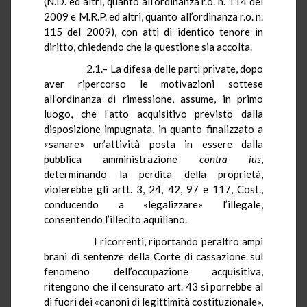
(N.D. ed altri, quanto all’ordinanza
r.o.
n. 114 del
2009 e M.R.P. ed altri, quanto all’ordinanza
r.o.
n.
115 del 2009), con atti di identico tenore in
diritto, chiedendo che la questione sia accolta.
2.1.– La difesa delle parti private, dopo
aver ripercorso le motivazioni sottese
all’ordinanza di rimessione, assume, in primo
luogo, che l’atto acquisitivo previsto dalla
disposizione impugnata, in quanto finalizzato a
«sanare» un’attività posta in essere dalla
pubblica amministrazione
contra ius
,
determinando la perdita della proprietà,
violerebbe gli artt. 3, 24, 42, 97 e 117, Cost.,
conducendo a «legalizzare» l’illegale,
consentendo l’illecito aquiliano.
I ricorrenti, riportando peraltro ampi
brani di sentenze della Corte di cassazione sul
fenomeno dell’occupazione acquisitiva,
ritengono che il censurato art. 43 si porrebbe al
di fuori dei «canoni di legittimità costituzionale»,