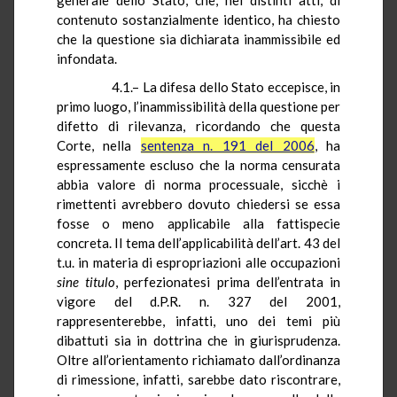
contenuto sostanzialmente identico, ha chiesto
che la questione sia dichiarata inammissibile ed
infondata.
4.1.– La difesa dello Stato eccepisce, in
primo luogo, l’inammissibilità della questione per
difetto di rilevanza, ricordando che questa
Corte, nella
sentenza n. 191 del 2006
, ha
espressamente escluso che la norma censurata
abbia valore di norma processuale,
sicchè
i
rimettenti avrebbero dovuto chiedersi se essa
fosse o meno applicabile alla fattispecie
concreta. Il tema dell’applicabilità dell’art. 43 del
t.u. in materia di espropriazioni alle occupazioni
sine
titulo
, perfezionatesi prima dell’entrata in
vigore del
d.P.R.
n. 327 del 2001,
rappresenterebbe, infatti, uno dei temi più
dibattuti sia in dottrina che in giurisprudenza.
Oltre all’orientamento richiamato dall’ordinanza
di rimessione, infatti, sarebbe dato riscontrare,