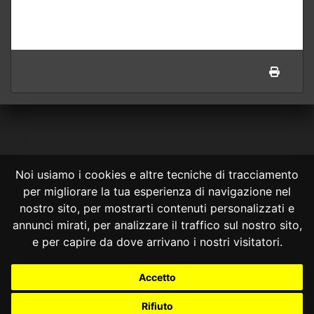
Noi usiamo i cookies e altre tecniche di tracciamento
per migliorare la tua esperienza di navigazione nel
CONSULTA ONLINE DAL 1995 -
NOTE LEGALI
nostro sito, per mostrarti contenuti personalizzati e
annunci mirati, per analizzare il traffico sul nostro sito,
Consulta OnLine non ha prodotto e non è responsabile per i contenuti e
le informazioni legali di siti collegati.
e per capire da dove arrivano i nostri visitatori.
La consultazione di questi o del materiale contenuto nel sito non
costituisce una relazione di consulenza legale.
Accetto
Nessuno deve confidare o agire in base alle informazioni disponibili in
questo sito senza una consulenza legale professionale.
Rifiuto