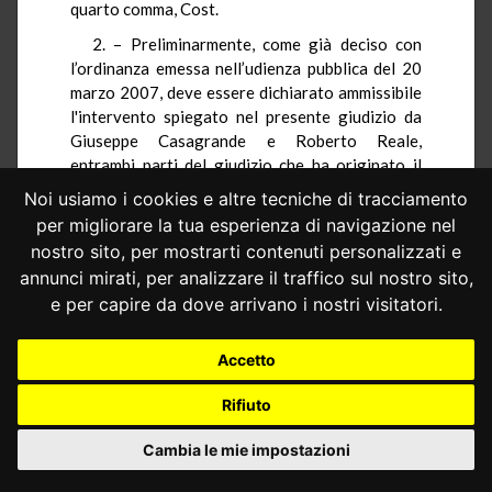
quarto comma, Cost.
2. – Preliminarmente, come già deciso con
l’ordinanza emessa nell’udienza pubblica del 20
marzo 2007, deve essere dichiarato ammissibile
l'intervento spiegato nel presente giudizio da
Giuseppe Casagrande e Roberto Reale,
entrambi parti del giudizio che ha originato il
presente conflitto.
Noi usiamo i cookies e altre tecniche di tracciamento
Anche se di regola, nei giudizi per conflitto di
per migliorare la tua esperienza di navigazione nel
attribuzione non è ammesso l’intervento di
nostro sito, per mostrarti contenuti personalizzati e
soggetti diversi da quelli legittimati a
annunci mirati, per analizzare il traffico sul nostro sito,
promuovere il conflitto o a resistervi
,
tuttavia
e per capire da dove arrivano i nostri visitatori.
può verificarsi che l’oggetto del conflitto sia
tale da coinvolgere, in modo immediato e
Accetto
diretto, situazioni soggettive di terzi il cui
pregiudizio o la cui salvaguardia dipendono
Rifiuto
imprescindibilmente dall’esito del conflitto. In
tali casi questa Corte ritiene ammissibile
Cambia le mie impostazioni
l’intervento di soggetti che, quali parti nel
giudizio ordinario la cui decisione è oggetto del