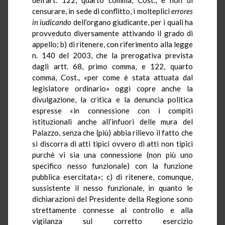
censurare, in sede di conflitto, i molteplici
errores
in iudicando
dell’organo giudicante, per i quali ha
provveduto diversamente attivando il grado di
appello; b) di ritenere, con riferimento alla legge
n. 140 del 2003, che la prerogativa prevista
dagli artt. 68, primo comma, e 122, quarto
comma, Cost., «per come è stata attuata dal
legislatore ordinario» oggi copre anche la
divulgazione, la critica e la denuncia politica
espresse «in connessione con i compiti
istituzionali anche all’infuori delle mura del
Palazzo, senza che (più) abbia rilievo il fatto che
si discorra di atti tipici ovvero di atti non tipici
purchè vi sia una connessione (non più uno
specifico nesso funzionale) con la funzione
pubblica esercitata»; c) di ritenere, comunque,
sussistente il nesso funzionale, in quanto le
dichiarazioni del Presidente della Regione sono
strettamente connesse al controllo e alla
vigilanza sul corretto esercizio